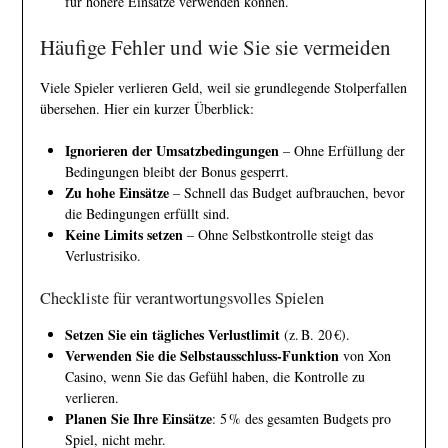
für höhere Einsätze verwenden können.
Häufige Fehler und wie Sie sie vermeiden
Viele Spieler verlieren Geld, weil sie grundlegende Stolperfallen
übersehen. Hier ein kurzer Überblick:
Ignorieren der Umsatzbedingungen
– Ohne Erfüllung der
Bedingungen bleibt der Bonus gesperrt.
Zu hohe Einsätze
– Schnell das Budget aufbrauchen, bevor
die Bedingungen erfüllt sind.
Keine Limits setzen
– Ohne Selbstkontrolle steigt das
Verlustrisiko.
Checkliste für verantwortungsvolles Spielen
Setzen Sie ein tägliches Verlustlimit
(z. B. 20 €).
Verwenden Sie die Selbstausschluss‑Funktion
von Xon
Casino, wenn Sie das Gefühl haben, die Kontrolle zu
verlieren.
Planen Sie Ihre Einsätze
: 5 % des gesamten Budgets pro
Spiel, nicht mehr.