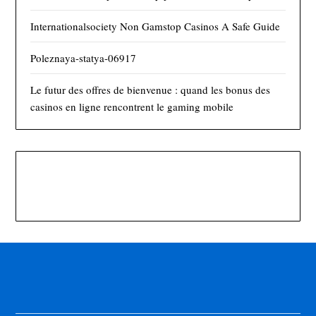
Internationalsociety Non Gamstop Casinos A Safe Guide
Poleznaya-statya-06917
Le futur des offres de bienvenue : quand les bonus des
casinos en ligne rencontrent le gaming mobile