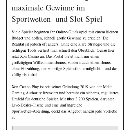
maximale Gewinne im
Sportwetten‑ und Slot‑Spiel
Viele Spieler beginnen ihr Online‑Glücksspiel mit einem kleinen
Budget und hoffen, schnell große Gewinne zu erzielen. Die
Realität ist jedoch oft anders: Ohne eine klare Strategie und die
richtigen Tools verliert man schnell den Überblick. Genau hier
setzt Xon Casino an. Das Portal bietet nicht nur einen
großzügigen Willkommensbonus, sondern auch einen Bonus
ohne Einzahlung, der sofortige Spielaction ermöglicht – und das
völlig risikofrei.
Xon Casino Play
ist seit seiner Gründung 2019 von der Malta
Gaming Authority lizenziert und betreibt ein sicheres, reguliertes
Umfeld für deutsche Spieler. Mit über 3.200 Spielen, darunter
Live‑Dealer‑Tische und eine umfangreiche
Sportwetten‑Abteilung, deckt das Angebot nahezu jede Vorliebe
ab.