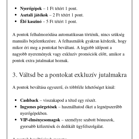
Nyerőgépek
– 1 Ft tétért 1 pont.
Asztali játékok
– 2 Ft tétért 1 pont.
Élő kaszinó
– 5 Ft tétért 1 pont.
A pontok felhalmozódása automatikusan történik, nincs szükség
manuális bejelentkezésre. A felhasználók gyakran kérdezik, hogy
mikor éri meg a pontokat beváltani. A legjobb időpont a
nagyobb nyeremények vagy exkluzív promóciók előtt, amikor a
pontok extra jutalmakat hoznak.
3. Váltsd be a pontokat exkluzív jutalmakra
A pontok beváltása egyszerű, és többféle lehetőséget kínál:
Cashback
– visszakapod a téted egy részét.
Ingyenes pörgetések
– használhatod őket a legnépszerűbb
nyerőgépekben.
VIP-élménycsomagok
– személyre szabott bónuszok,
gyorsabb kifizetések és dedikált ügyfélszolgálat.