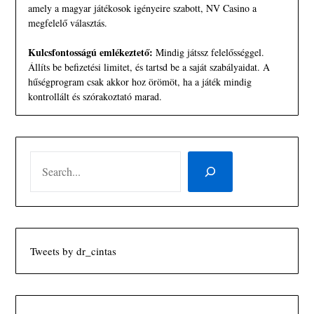
amely a magyar játékosok igényeire szabott,
NV Casino
a
megfelelő választás.
Kulcsfontosságú emlékeztető:
Mindig játssz felelősséggel.
Állíts be befizetési limitet, és tartsd be a saját szabályaidat. A
hűségprogram csak akkor hoz örömöt, ha a játék mindig
kontrollált és szórakoztató marad.
SEARCH
Tweets by dr_cintas