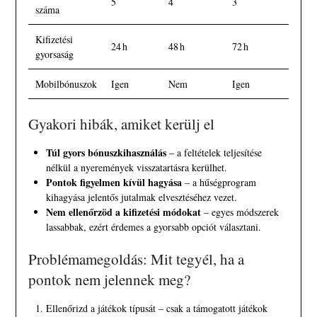
5
4
3
száma
Kifizetési
24 h
48 h
72 h
gyorsaság
Mobilbónuszok
Igen
Nem
Igen
Gyakori hibák, amiket kerülj el
Túl gyors bónuszkihasználás
– a feltételek teljesítése
nélkül a nyeremények visszatartásra kerülhet.
Pontok figyelmen kívül hagyása
– a hűségprogram
kihagyása jelentős jutalmak elvesztéséhez vezet.
Nem ellenőrzöd a kifizetési módokat
– egyes módszerek
lassabbak, ezért érdemes a gyorsabb opciót választani.
Problémamegoldás: Mit tegyél, ha a
pontok nem jelennek meg?
Ellenőrizd a játékok típusát – csak a támogatott játékok