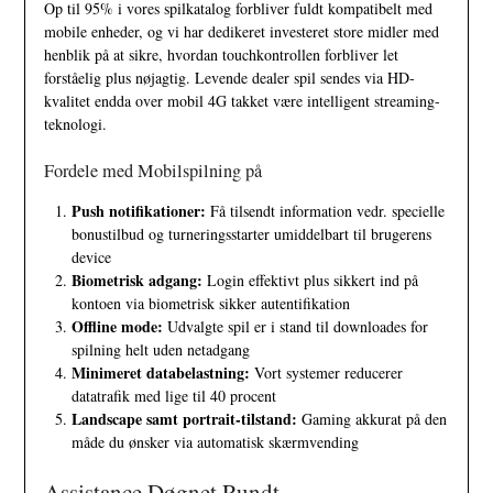
Op til 95% i vores spilkatalog forbliver fuldt kompatibelt med
mobile enheder, og vi har dedikeret investeret store midler med
henblik på at sikre, hvordan touchkontrollen forbliver let
forståelig plus nøjagtig. Levende dealer spil sendes via HD-
kvalitet endda over mobil 4G takket være intelligent streaming-
teknologi.
Fordele med Mobilspilning på
Push notifikationer:
Få tilsendt information vedr. specielle
bonustilbud og turneringsstarter umiddelbart til brugerens
device
Biometrisk adgang:
Login effektivt plus sikkert ind på
kontoen via biometrisk sikker autentifikation
Offline mode:
Udvalgte spil er i stand til downloades for
spilning helt uden netadgang
Minimeret databelastning:
Vort systemer reducerer
datatrafik med lige til 40 procent
Landscape samt portrait-tilstand:
Gaming akkurat på den
måde du ønsker via automatisk skærmvending
Assistance Døgnet Rundt