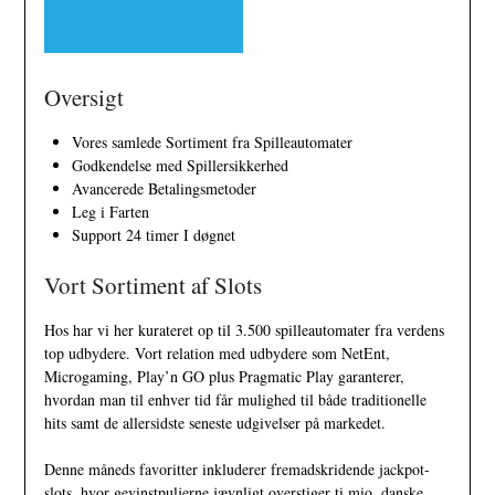
Oversigt
Vores samlede Sortiment fra Spilleautomater
Godkendelse med Spillersikkerhed
Avancerede Betalingsmetoder
Leg i Farten
Support 24 timer I døgnet
Vort Sortiment af Slots
Hos har vi her kurateret op til 3.500 spilleautomater fra verdens
top udbydere. Vort relation med udbydere som NetEnt,
Microgaming, Play’n GO plus Pragmatic Play garanterer,
hvordan man til enhver tid får mulighed til både traditionelle
hits samt de allersidste seneste udgivelser på markedet.
Denne måneds favoritter inkluderer fremadskridende jackpot-
slots, hvor gevinstpuljerne jævnligt overstiger ti mio. danske