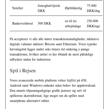
femoghalvfjerds
75.000
Neteller
Øjeblikkelig
DKK
DKK/dag
en til tre
250.000
Bankoverførsel
500 DKK
arbejdsdage
DKK/uge
På accepterer vi alle alle større transaktionsmuligheder, inklusive
digitale valutaer inklusiv Bitcoin samt Ethereum. Vores typiske
hævningstid ligger under seks timers tid omkring e-punge
transaktioner, hvilket sætter os her iblandt de mest pålidelige
udbydere inden for industrien.
Spil i Rejsen
Vores avancerede mobile platform virker fejlfrit på iOS,
Android samt Windows-enheder uden behov for appdownload.
Den smarte tilpasningsdygtige grafik justerer sig selv til
spillerens skærmformat, lige meget om du spiller med
smartphone alternativt tablet.