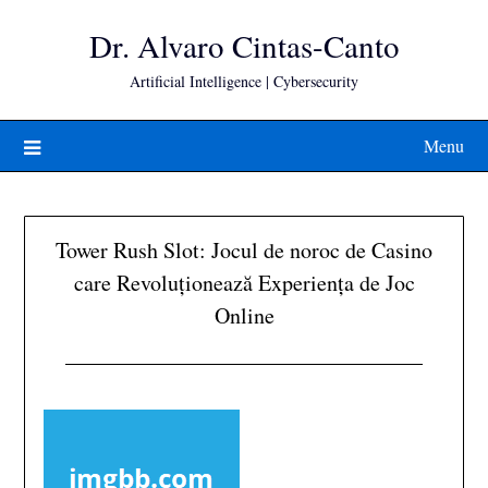
Skip
Dr. Alvaro Cintas-Canto
to
content
Artificial Intelligence | Cybersecurity
Menu
Tower Rush Slot: Jocul de noroc de Casino
care Revoluționează Experiența de Joc
Online