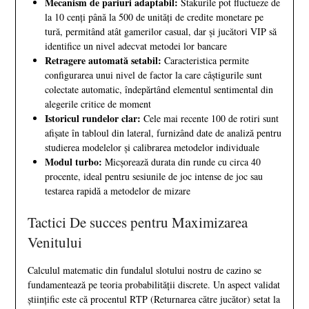
Mecanism de pariuri adaptabil:
Stakurile pot fluctueze de
la 10 cenți până la 500 de unități de credite monetare pe
tură, permitând atât gamerilor casual, dar și jucători VIP să
identifice un nivel adecvat metodei lor bancare
Retragere automată setabil:
Caracteristica permite
configurarea unui nivel de factor la care câștigurile sunt
colectate automatic, îndepărtând elementul sentimental din
alegerile critice de moment
Istoricul rundelor clar:
Cele mai recente 100 de rotiri sunt
afișate în tabloul din lateral, furnizând date de analiză pentru
studierea modelelor și calibrarea metodelor individuale
Modul turbo:
Micșorează durata din runde cu circa 40
procente, ideal pentru sesiunile de joc intense de joc sau
testarea rapidă a metodelor de mizare
Tactici De succes pentru Maximizarea
Venitului
Calculul matematic din fundalul slotului nostru de cazino se
fundamentează pe teoria probabilității discrete. Un aspect validat
științific este că procentul RTP (Returnarea către jucător) setat la