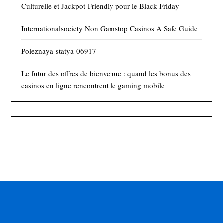
Culturelle et Jackpot‑Friendly pour le Black Friday
Internationalsociety Non Gamstop Casinos A Safe Guide
Poleznaya-statya-06917
Le futur des offres de bienvenue : quand les bonus des
casinos en ligne rencontrent le gaming mobile