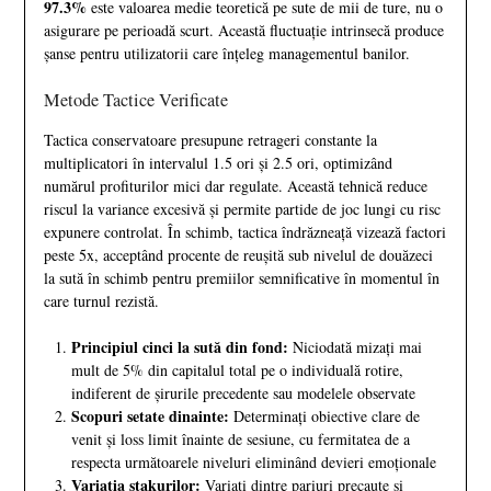
97.3%
este valoarea medie teoretică pe sute de mii de ture, nu o
asigurare pe perioadă scurt. Această fluctuație intrinsecă produce
șanse pentru utilizatorii care înțeleg managementul banilor.
Metode Tactice Verificate
Tactica conservatoare presupune retrageri constante la
multiplicatori în intervalul 1.5 ori și 2.5 ori, optimizând
numărul profiturilor mici dar regulate. Această tehnică reduce
riscul la variance excesivă și permite partide de joc lungi cu risc
expunere controlat. În schimb, tactica îndrăzneață vizează factori
peste 5x, acceptând procente de reușită sub nivelul de douăzeci
la sută în schimb pentru premiilor semnificative în momentul în
care turnul rezistă.
Principiul cinci la sută din fond:
Niciodată mizați mai
mult de 5% din capitalul total pe o individuală rotire,
indiferent de șirurile precedente sau modelele observate
Scopuri setate dinainte:
Determinați obiective clare de
venit și loss limit înainte de sesiune, cu fermitatea de a
respecta următoarele niveluri eliminând devieri emoționale
Variația stakurilor:
Variați dintre pariuri precaute și