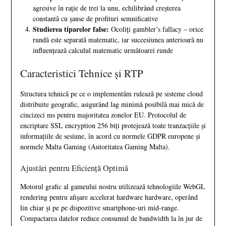
agresive în rație de trei la unu, echilibrând creșterea
constantă cu șanse de profituri semnificative
Studierea tiparelor false:
Ocoliți gambler’s fallacy – orice
rundă este separată matematic, iar succesiunea anterioară nu
influențează calculul matematic următoarei runde
Caracteristici Tehnice și RTP
Structura tehnică pe ce o implementăm rulează pe sisteme cloud
distribuite geografic, asigurând lag minimă posibilă mai mică de
cincizeci ms pentru majoritatea zonelor EU. Protocolul de
encriptare SSL encryption 256 biți protejează toate tranzacțiile și
informațiile de sesiune, în acord cu normele GDPR europene și
normele Malta Gaming (Autoritatea Gaming Malta).
Ajustări pentru Eficiență Optimă
Motorul grafic al gameului nostru utilizează tehnologiile WebGL
rendering pentru afișare accelerat hardware hardware, operând
lin chiar și pe pe dispozitive smartphone-uri mid-range.
Compactarea datelor reduce consumul de bandwidth la în jur de