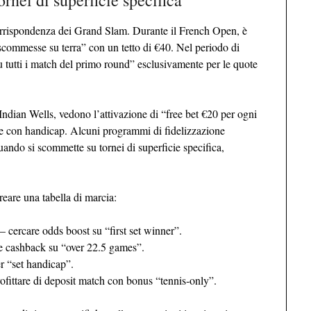
ornei di superficie specifica
 corrispondenza dei Grand Slam. Durante il French Open, è
scommesse su terra” con un tetto di €40. Nel periodo di
tutti i match del primo round” esclusivamente per le quote
ndian Wells, vedono l’attivazione di “free bet €20 per ogni
e con handicap. Alcuni programmi di fidelizzazione
ando si scommette su tornei di superficie specifica,
creare una tabella di marcia:
 cercare odds boost su “first set winner”.
are cashback su “over 22.5 games”.
er “set handicap”.
fittare di deposit match con bonus “tennis‑only”.