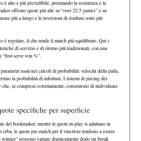
lzo è alto e più prevedibile, premiando la resistenza e la
kmaker offrono quote più alte su “over 22.5 games” e su
urare più a lungo e le inversioni di risultato sono più
zo è regolare, il che rende il match più equilibrato. Qui i
stiche di servizio e di ritorno più tradizionali, con una
i “first serve win %”.
arametri usati nei calcoli di probabilità: velocità della palla,
sino la probabilità di infortuni. I sistemi di pricing dei
e che, se comprese correttamente, consentono di individuare
uote specifiche per superficie
le del bookmaker, mentre le quote in‑play si adattano in
erba, le quote pre‑match per il vincitore tendono a essere
me winner” possono variare drasticamente dopo un break