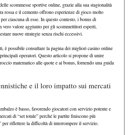
i delle scommesse sportive online, grazie alla sua stagionalità
terra rossa e il cemento offrono esperienze di gioco molto
per ciascuna di esse. In questo contesto, i bonus di
 vero valore aggiunto per gli scommettitori esperti,
estare nuove strategie senza rischi eccessivi.
ti, è possibile consultare la pagina dei
migliori casino online
principali operatori. Questo articolo si propone di unire
approccio matematico alle quote e ai bonus, fornendo una guida
ennistiche e il loro impatto sui mercati
l rimbalzo è basso, favorendo giocatori con servizio potente e
rcati di “set totale” perché le partite finiscono più
 riflettere la difficoltà di interrompere il servizio.