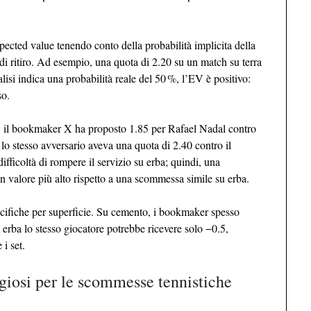
xpected value tenendo conto della probabilità implicita della
i ritiro. Ad esempio, una quota di 2.20 su un match su terra
lisi indica una probabilità reale del 50 %, l’EV è positivo:
so.
, il bookmaker X ha proposto 1.85 per Rafael Nadal contro
o stesso avversario aveva una quota di 2.40 contro il
ifficoltà di rompere il servizio su erba; quindi, una
n valore più alto rispetto a una scommessa simile su erba.
ecifiche per superficie. Su cemento, i bookmaker spesso
 erba lo stesso giocatore potrebbe ricevere solo −0.5,
i set.
ggiosi per le scommesse tennistiche