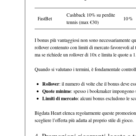
Cashback 10% su perdite
FastBet
10 %
tennis (max €30)
I bonus più vantaggiosi non sono necessariamente que
rollover contenuto con limiti di mercato favorevoli a
ma se richiede un rollover di 10x e limita le quote a 1
Quando si valutano i termini, è fondamentale controll
Rollover
: il numero di volte che il bonus deve e
Quote minime
: spesso i bookmaker impongono u
Limiti di mercato
: alcuni bonus escludono le sco
Bigdata Heart elenca regolarmente queste promozioni
scegliere l’offerta più adatta al proprio stile di gioco.