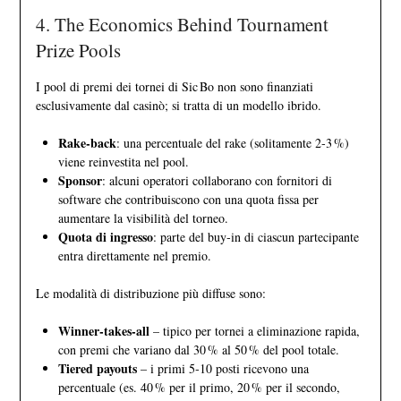
4. The Economics Behind Tournament
Prize Pools
I pool di premi dei tornei di Sic Bo non sono finanziati
esclusivamente dal casinò; si tratta di un modello ibrido.
Rake‑back
: una percentuale del rake (solitamente 2‑3 %)
viene reinvestita nel pool.
Sponsor
: alcuni operatori collaborano con fornitori di
software che contribuiscono con una quota fissa per
aumentare la visibilità del torneo.
Quota di ingresso
: parte del buy‑in di ciascun partecipante
entra direttamente nel premio.
Le modalità di distribuzione più diffuse sono:
Winner‑takes‑all
– tipico per tornei a eliminazione rapida,
con premi che variano dal 30 % al 50 % del pool totale.
Tiered payouts
– i primi 5‑10 posti ricevono una
percentuale (es. 40 % per il primo, 20 % per il secondo,