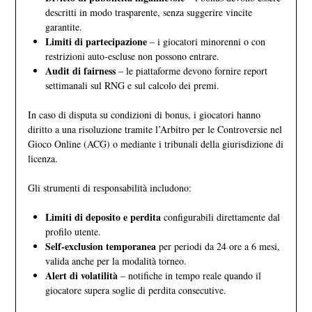
descritti in modo trasparente, senza suggerire vincite
garantite.
Limiti di partecipazione
– i giocatori minorenni o con
restrizioni auto‑escluse non possono entrare.
Audit di fairness
– le piattaforme devono fornire report
settimanali sul RNG e sul calcolo dei premi.
In caso di disputa su condizioni di bonus, i giocatori hanno
diritto a una risoluzione tramite l’Arbitro per le Controversie nel
Gioco Online (ACG) o mediante i tribunali della giurisdizione di
licenza.
Gli strumenti di responsabilità includono:
Limiti di deposito e perdita
configurabili direttamente dal
profilo utente.
Self‑exclusion temporanea
per periodi da 24 ore a 6 mesi,
valida anche per la modalità torneo.
Alert di volatilità
– notifiche in tempo reale quando il
giocatore supera soglie di perdita consecutive.