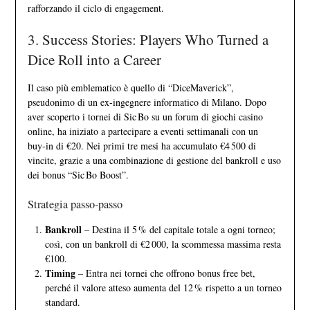
rafforzando il ciclo di engagement.
3. Success Stories: Players Who Turned a
Dice Roll into a Career
Il caso più emblematico è quello di “DiceMaverick”,
pseudonimo di un ex‑ingegnere informatico di Milano. Dopo
aver scoperto i tornei di Sic Bo su un forum di giochi casino
online, ha iniziato a partecipare a eventi settimanali con un
buy‑in di €20. Nei primi tre mesi ha accumulato €4 500 di
vincite, grazie a una combinazione di gestione del bankroll e uso
dei bonus “Sic Bo Boost”.
Strategia passo‑passo
Bankroll
– Destina il 5 % del capitale totale a ogni torneo;
così, con un bankroll di €2 000, la scommessa massima resta
€100.
Timing
– Entra nei tornei che offrono bonus free bet,
perché il valore atteso aumenta del 12 % rispetto a un torneo
standard.