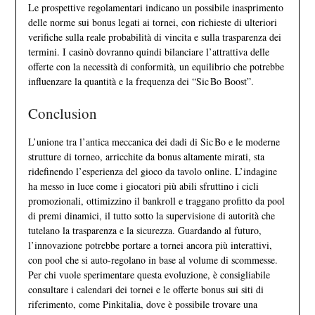
Le prospettive regolamentari indicano un possibile inasprimento
delle norme sui bonus legati ai tornei, con richieste di ulteriori
verifiche sulla reale probabilità di vincita e sulla trasparenza dei
termini. I casinò dovranno quindi bilanciare l’attrattiva delle
offerte con la necessità di conformità, un equilibrio che potrebbe
influenzare la quantità e la frequenza dei “Sic Bo Boost”.
Conclusion
L’unione tra l’antica meccanica dei dadi di Sic Bo e le moderne
strutture di torneo, arricchite da bonus altamente mirati, sta
ridefinendo l’esperienza del gioco da tavolo online. L’indagine
ha messo in luce come i giocatori più abili sfruttino i cicli
promozionali, ottimizzino il bankroll e traggano profitto da pool
di premi dinamici, il tutto sotto la supervisione di autorità che
tutelano la trasparenza e la sicurezza. Guardando al futuro,
l’innovazione potrebbe portare a tornei ancora più interattivi,
con pool che si auto‑regolano in base al volume di scommesse.
Per chi vuole sperimentare questa evoluzione, è consigliabile
consultare i calendari dei tornei e le offerte bonus sui siti di
riferimento, come Pinkitalia, dove è possibile trovare una