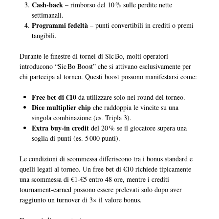
Cash‑back
– rimborso del 10 % sulle perdite nette
settimanali.
Programmi fedeltà
– punti convertibili in crediti o premi
tangibili.
Durante le finestre di tornei di Sic Bo, molti operatori
introducono “Sic Bo Boost” che si attivano esclusivamente per
chi partecipa al torneo. Questi boost possono manifestarsi come:
Free bet di €10
da utilizzare solo nei round del torneo.
Dice multiplier chip
che raddoppia le vincite su una
singola combinazione (es. Tripla 3).
Extra buy‑in credit
del 20 % se il giocatore supera una
soglia di punti (es. 5 000 punti).
Le condizioni di scommessa differiscono tra i bonus standard e
quelli legati al torneo. Un free bet di €10 richiede tipicamente
una scommessa di €1‑€5 entro 48 ore, mentre i crediti
tournament‑earned possono essere prelevati solo dopo aver
raggiunto un turnover di 3× il valore bonus.