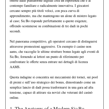
offerte dalle piattaforme digitali crea un’esperienza che è al
contempo familiare e radicalmente innovativa. I giocatori
cercano sempre più titoli veloci, con poca curva di
apprendimento, ma che mantengono un alone di mistero legato
al caso; Sic Bo risponde perfettamente a queste esigenze,
offrendo scommesse su combinazioni di tre dadi in pochi
secondi.
Nel panorama competitivo, gli operatori cercano di distinguersi
attraverso promozioni aggressive. Un esempio è
casino non
aams
, che raccoglie le ultime strutture bonus legate agli eventi di
Sic Bo, fornendo ai lettori un punto di riferimento per
confrontare le offerte senza entrare nei dettagli di licenza
AAMS.
Questa indagine si concentra sui meccanismi dei tornei, sui pool
di premi e sull’uso strategico dei bonus, dimostrando come un
semplice lancio di dadi possa trasformarsi in una gara ad alta
tensione, capace di attirare sia novizi che veterani del casinò
online.
1. The Anatomy of a Modern Sic Bo