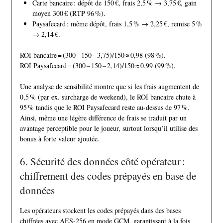
Carte bancaire : dépôt de 150 €, frais 2,5 % → 3,75 €, gain
moyen 300 € (RTP 96 %).
Paysafecard : même dépôt, frais 1,5 % → 2,25 €, remise 5 %
→ 2,14 €.
ROI bancaire = (300 – 150 – 3,75)/150 ≈ 0,98 (98 %).
ROI Paysafecard = (300 – 150 – 2,14)/150 ≈ 0,99 (99 %).
Une analyse de sensibilité montre que si les frais augmentent de
0,5 % (par ex. surcharge de weekend), le ROI bancaire chute à
95 % tandis que le ROI Paysafecard reste au-dessus de 97 %.
Ainsi, même une légère différence de frais se traduit par un
avantage perceptible pour le joueur, surtout lorsqu’il utilise des
bonus à forte valeur ajoutée.
6. Sécurité des données côté opérateur :
chiffrement des codes prépayés en base de
données
Les opérateurs stockent les codes prépayés dans des bases
chiffrées avec AES‑256 en mode GCM, garantissant à la fois