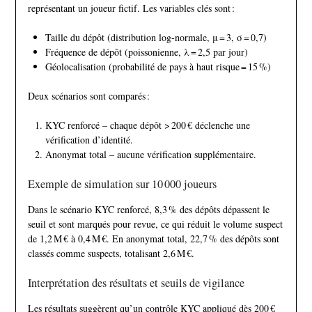
représentant un joueur fictif. Les variables clés sont :
Taille du dépôt (distribution log‑normale, μ = 3, σ = 0,7)
Fréquence de dépôt (poissonienne, λ = 2,5 par jour)
Géolocalisation (probabilité de pays à haut risque = 15 %)
Deux scénarios sont comparés :
KYC renforcé – chaque dépôt > 200 € déclenche une
vérification d’identité.
Anonymat total – aucune vérification supplémentaire.
Exemple de simulation sur 10 000 joueurs
Dans le scénario KYC renforcé, 8,3 % des dépôts dépassent le
seuil et sont marqués pour revue, ce qui réduit le volume suspect
de 1,2 M € à 0,4 M €. En anonymat total, 22,7 % des dépôts sont
classés comme suspects, totalisant 2,6 M €.
Interprétation des résultats et seuils de vigilance
Les résultats suggèrent qu’un contrôle KYC appliqué dès 200 €