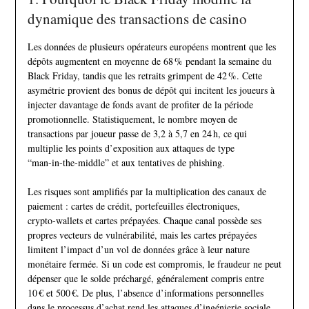
dynamique des transactions de casino
Les données de plusieurs opérateurs européens montrent que les
dépôts augmentent en moyenne de 68 % pendant la semaine du
Black Friday, tandis que les retraits grimpent de 42 %. Cette
asymétrie provient des bonus de dépôt qui incitent les joueurs à
injecter davantage de fonds avant de profiter de la période
promotionnelle. Statistiquement, le nombre moyen de
transactions par joueur passe de 3,2 à 5,7 en 24 h, ce qui
multiplie les points d’exposition aux attaques de type
“man‑in‑the‑middle” et aux tentatives de phishing.
Les risques sont amplifiés par la multiplication des canaux de
paiement : cartes de crédit, portefeuilles électroniques,
crypto‑wallets et cartes prépayées. Chaque canal possède ses
propres vecteurs de vulnérabilité, mais les cartes prépayées
limitent l’impact d’un vol de données grâce à leur nature
monétaire fermée. Si un code est compromis, le fraudeur ne peut
dépenser que le solde préchargé, généralement compris entre
10 € et 500 €. De plus, l’absence d’informations personnelles
dans le processus d’achat rend les attaques d’ingénierie sociale