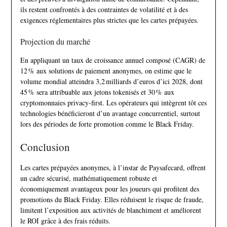
ils restent confrontés à des contraintes de volatilité et à des
exigences réglementaires plus strictes que les cartes prépayées.
Projection du marché
En appliquant un taux de croissance annuel composé (CAGR) de
12 % aux solutions de paiement anonymes, on estime que le
volume mondial atteindra 3,2 milliards d’euros d’ici 2028, dont
45 % sera attribuable aux jetons tokenisés et 30 % aux
cryptomonnaies privacy‑first. Les opérateurs qui intègrent tôt ces
technologies bénéficieront d’un avantage concurrentiel, surtout
lors des périodes de forte promotion comme le Black Friday.
Conclusion
Les cartes prépayées anonymes, à l’instar de Paysafecard, offrent
un cadre sécurisé, mathématiquement robuste et
économiquement avantageux pour les joueurs qui profitent des
promotions du Black Friday. Elles réduisent le risque de fraude,
limitent l’exposition aux activités de blanchiment et améliorent
le ROI grâce à des frais réduits.