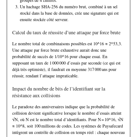
groupes de 4 chiffres.
Un hachage SHA‑256 du numéro brut, combiné à un sel
stocké dans la base de données, crée une signature qui est
ensuite stockée côté serveur.
Calcul du taux de réussite d’une attaque par force brute
Le nombre total de combinaisons possibles est 10^16 ≈ 2^53,3.
Une attaque par force brute exhaustive aurait donc une
probabilité de succès de 1/10^16 pour chaque essai. En
supposant un taux de 1 000 000 d’essais par seconde (ce qui est
déjà très optimiste), il faudrait en moyenne 317 000 ans pour
réussir, rendant l’attaque impraticable.
Impact du nombre de bits de l’identifiant sur la
résistance aux collisions
Le paradoxe des anniversaires indique que la probabilité de
collision devient significative lorsque le nombre d’essais atteint
√N, où N est le nombre total d’identifiants. Pour N = 10^16, √N
≈ 10^8, soit 100 millions de codes. Les systèmes de Paysafecard
intègrent un contrôle de collision en temps réel : chaque nouveau