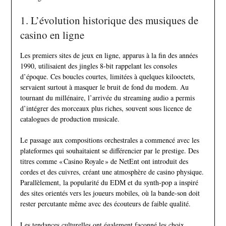
1. L’évolution historique des musiques de
casino en ligne
Les premiers sites de jeux en ligne, apparus à la fin des années
1990, utilisaient des jingles 8‑bit rappelant les consoles
d’époque. Ces boucles courtes, limitées à quelques kilooctets,
servaient surtout à masquer le bruit de fond du modem. Au
tournant du millénaire, l’arrivée du streaming audio a permis
d’intégrer des morceaux plus riches, souvent sous licence de
catalogues de production musicale.
Le passage aux compositions orchestrales a commencé avec les
plateformes qui souhaitaient se différencier par le prestige. Des
titres comme « Casino Royale » de NetEnt ont introduit des
cordes et des cuivres, créant une atmosphère de casino physique.
Parallèlement, la popularité du EDM et du synth‑pop a inspiré
des sites orientés vers les joueurs mobiles, où la bande‑son doit
rester percutante même avec des écouteurs de faible qualité.
Les tendances culturelles ont également façonné les choix