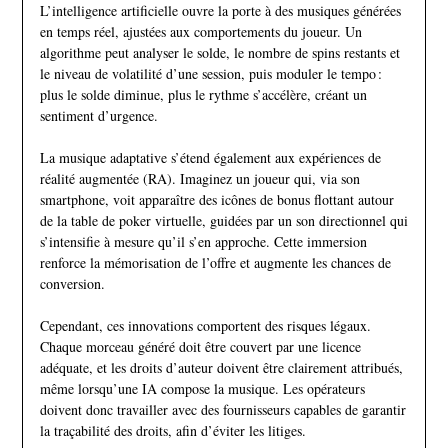
L’intelligence artificielle ouvre la porte à des musiques générées
en temps réel, ajustées aux comportements du joueur. Un
algorithme peut analyser le solde, le nombre de spins restants et
le niveau de volatilité d’une session, puis moduler le tempo :
plus le solde diminue, plus le rythme s’accélère, créant un
sentiment d’urgence.
La musique adaptative s’étend également aux expériences de
réalité augmentée (RA). Imaginez un joueur qui, via son
smartphone, voit apparaître des icônes de bonus flottant autour
de la table de poker virtuelle, guidées par un son directionnel qui
s’intensifie à mesure qu’il s’en approche. Cette immersion
renforce la mémorisation de l’offre et augmente les chances de
conversion.
Cependant, ces innovations comportent des risques légaux.
Chaque morceau généré doit être couvert par une licence
adéquate, et les droits d’auteur doivent être clairement attribués,
même lorsqu’une IA compose la musique. Les opérateurs
doivent donc travailler avec des fournisseurs capables de garantir
la traçabilité des droits, afin d’éviter les litiges.