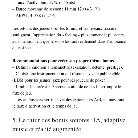
– Taux d’activation : 57 % (+ 15 pts)
– Durée moyenne de session : 11 min 12 s (+ 31 %)
– ARPU : 4,05 € (+ 27 %)
Les retours des joueurs sur les forums et les réseaux sociaux
soulignent l’appréciation du « feeling » plus immersif ; plusieurs
avis mentionnent que le son « les met réellement dans l’ambiance
du casino ».
Recommandations pour créer son propre thème bonus
– Définir l’émotion à transmettre (exaltation, détente, prestige).
– Choisir une instrumentation qui résonne avec le public cible
(EDM pour les jeunes, jazz pour les joueurs de poker).
– Limiter la durée à 5‑7 secondes afin de ne pas interrompre le
flux de jeu.
– Tester plusieurs versions via des expériences A/B, en mesurant
le taux d’activation et le temps de jeu.
5. Le futur des bonus sonores : IA, adaptive
music et réalité augmentée