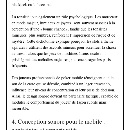
blackjack ou le baccarat.
La tonalité joue également un rôle psychologique. Les morceaux
en mode majeur, lumineux et joyeux, sont souvent associés à la
perception d’une « bonne chance », tandis que les tonalités
mineures, plus sombres, renforcent l’impression de risque et de
mystère. Cette dichotomie explique pourquoi les slots à thème
« pirates » utilisent des accords mineurs pour accentuer la chasse
au trésor, alors que les jeux de machines à sous « café »
privilégient des mélodies majeures pour encourager les paris
fréquents.
Des joueurs professionnels de poker mobile témoignent que le
son de la carte qui se dévoile, combiné à un léger crescendo,
influence leur niveau de concentration et leur prise de décision.
Ainsi, le design sonore devient un partenaire tactique, capable de
moduler le comportement du joueur de façon subtile mais
mesurable.
4. Conception sonore pour le mobile :
contraintes et opportunités