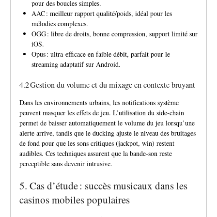
pour des boucles simples.
AAC : meilleur rapport qualité/poids, idéal pour les
mélodies complexes.
OGG : libre de droits, bonne compression, support limité sur
iOS.
Opus : ultra‑efficace en faible débit, parfait pour le
streaming adaptatif sur Android.
4.2 Gestion du volume et du mixage en contexte bruyant
Dans les environnements urbains, les notifications système
peuvent masquer les effets de jeu. L’utilisation du side‑chain
permet de baisser automatiquement le volume du jeu lorsqu’une
alerte arrive, tandis que le ducking ajuste le niveau des bruitages
de fond pour que les sons critiques (jackpot, win) restent
audibles. Ces techniques assurent que la bande‑son reste
perceptible sans devenir intrusive.
5. Cas d’étude : succès musicaux dans les
casinos mobiles populaires