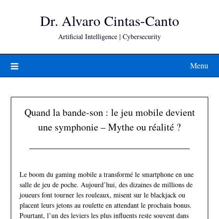
Skip
Dr. Alvaro Cintas-Canto
to
content
Artificial Intelligence | Cybersecurity
Menu
Quand la bande‑son : le jeu mobile devient
une symphonie – Mythe ou réalité ?
Le boom du gaming mobile a transformé le smartphone en une
salle de jeu de poche. Aujourd’hui, des dizaines de millions de
joueurs font tourner les rouleaux, misent sur le blackjack ou
placent leurs jetons au roulette en attendant le prochain bonus.
Pourtant, l’un des leviers les plus influents reste souvent dans