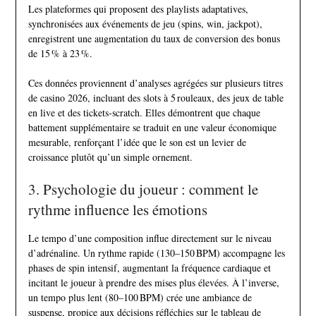
Les plateformes qui proposent des playlists adaptatives,
synchronisées aux événements de jeu (spins, win, jackpot),
enregistrent une augmentation du taux de conversion des bonus
de 15 % à 23 %.
Ces données proviennent d’analyses agrégées sur plusieurs titres
de casino 2026, incluant des slots à 5 rouleaux, des jeux de table
en live et des tickets‑scratch. Elles démontrent que chaque
battement supplémentaire se traduit en une valeur économique
mesurable, renforçant l’idée que le son est un levier de
croissance plutôt qu’un simple ornement.
3. Psychologie du joueur : comment le
rythme influence les émotions
Le tempo d’une composition influe directement sur le niveau
d’adrénaline. Un rythme rapide (130–150 BPM) accompagne les
phases de spin intensif, augmentant la fréquence cardiaque et
incitant le joueur à prendre des mises plus élevées. À l’inverse,
un tempo plus lent (80–100 BPM) crée une ambiance de
suspense, propice aux décisions réfléchies sur le tableau de