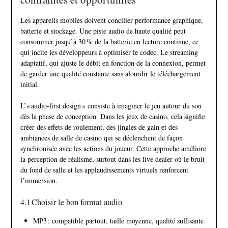
Les appareils mobiles doivent concilier performance graphique,
batterie et stockage. Une piste audio de haute qualité peut
consommer jusqu’à 30 % de la batterie en lecture continue, ce
qui incite les développeurs à optimiser le codec. Le streaming
adaptatif, qui ajuste le débit en fonction de la connexion, permet
de garder une qualité constante sans alourdir le téléchargement
initial.
L’« audio‑first design » consiste à imaginer le jeu autour du son
dès la phase de conception. Dans les jeux de casino, cela signifie
créer des effets de roulement, des jingles de gain et des
ambiances de salle de casino qui se déclenchent de façon
synchronisée avec les actions du joueur. Cette approche améliore
la perception de réalisme, surtout dans les live dealer où le bruit
du fond de salle et les applaudissements virtuels renforcent
l’immersion.
4.1 Choisir le bon format audio
MP3 : compatible partout, taille moyenne, qualité suffisante