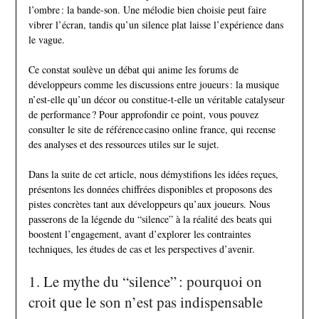
l’ombre : la bande‑son. Une mélodie bien choisie peut faire
vibrer l’écran, tandis qu’un silence plat laisse l’expérience dans
le vague.
Ce constat soulève un débat qui anime les forums de
développeurs comme les discussions entre joueurs : la musique
n’est‑elle qu’un décor ou constitue‑t‑elle un véritable catalyseur
de performance ? Pour approfondir ce point, vous pouvez
consulter le site de référence
casino online france
, qui recense
des analyses et des ressources utiles sur le sujet.
Dans la suite de cet article, nous démystifions les idées reçues,
présentons les données chiffrées disponibles et proposons des
pistes concrètes tant aux développeurs qu’aux joueurs. Nous
passerons de la légende du “silence” à la réalité des beats qui
boostent l’engagement, avant d’explorer les contraintes
techniques, les études de cas et les perspectives d’avenir.
1. Le mythe du “silence” : pourquoi on
croit que le son n’est pas indispensable