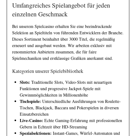
Umfangreiches Spielangebot für jeden
einzelnen Geschmack
Bei unserem Spielcasino erhalten Sie eine beeindruckende
Selektion an Spieltiteln von führenden Entwicklern der Branche.
Dieses Sortiment beinhaltet über 3000 Titel, die regelmäßig
erneuert und ausgebaut werden. Wir arbeiten exklusiv mit
renommierten Anbietern zusammen, die für faire
Spielmechaniken und erstklassige Grafiken anerkannt sind.
Kategorien unserer Spielebibliothek
Slots:
Traditionelle Slots, Video-Slots mit neuartigen
Funktionen und progressive Jackpot-Spiele mit
Gewinnmöglichkeiten in Millionenhöhe
Tischspiele:
Unterschiedliche Ausführungen von Roulette-
Tischen, Blackjack, Baccara und Pokerspielen in diversen
Einsatzbereichen
Live-Casino:
Echte Gaming-Erfahrung mit professionellen
Gebern in Echtzeit über HD-Streaming
Spezialsektionen:
Instant-Games, Würfel-Automaten und