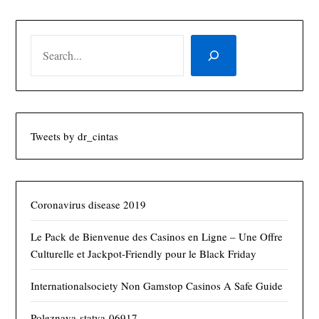
SEARCH
Tweets by dr_cintas
Coronavirus disease 2019
Le Pack de Bienvenue des Casinos en Ligne – Une Offre
Culturelle et Jackpot‑Friendly pour le Black Friday
Internationalsociety Non Gamstop Casinos A Safe Guide
Poleznaya-statya-06917