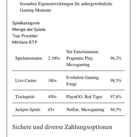
besondere Eigenentwicklungen für außergewöhnliche
Gaming-Momente
Spielkategorie
Menge der Spiele
Top-Provider
Mittlere RTP
Net Entertainment,
Spielautomaten
2.100+
Pragmatic Play,
96,2%
Microgaming
Evolution Gaming,
Live-Casino
180+
98,5%
Ezugi
Tischspiele
450+
PlaynGO, Red Tiger
97,8%
Jackpot-Spiele
65+
NetEnt, Microgaming
94,5%
Sichere und diverse Zahlungsoptionen