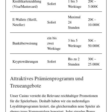
Kreditkartenzahlung
1 bis 3
20€ –
Sofort
(Visa/Mastercard)
Werktage
5.000€
Maximal
E-Wallets (Skrill,
20€ –
Sofort
24
Neteller)
10.000€
Stunden
ein bis
3 bis 5
50€ –
Banküberweisung
zwei
Werktage
50.000€
Werktage
Bis zu 2
30€ –
Kryptowährungen
Sofort
Stunden
25.000€
Attraktives Prämienprogramm und
Treueangebote
Unser Casino versteht die Relevanz reichhaltiger Promotionen
für die Spielerbasis. Deshalb haben wir ein mehrstufiges
Loyalitätsprogramm kreiert, das gleichermaßen neue Spieler als
ebenso treue Stammspielern honoriert. Jeder einzelne Bonus