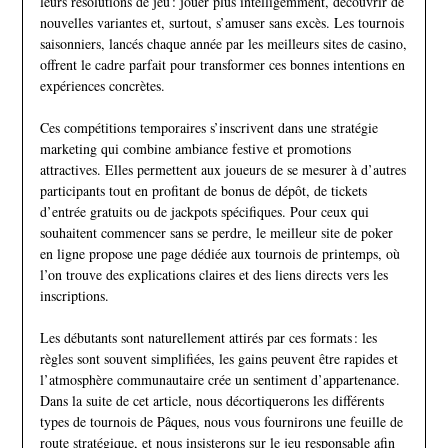
leurs résolutions de jeu : jouer plus intelligemment, découvrir de
nouvelles variantes et, surtout, s’amuser sans excès. Les tournois
saisonniers, lancés chaque année par les meilleurs sites de casino,
offrent le cadre parfait pour transformer ces bonnes intentions en
expériences concrètes.
Ces compétitions temporaires s’inscrivent dans une stratégie
marketing qui combine ambiance festive et promotions
attractives. Elles permettent aux joueurs de se mesurer à d’autres
participants tout en profitant de bonus de dépôt, de tickets
d’entrée gratuits ou de jackpots spécifiques. Pour ceux qui
souhaitent commencer sans se perdre, le
meilleur site de poker
en ligne
propose une page dédiée aux tournois de printemps, où
l’on trouve des explications claires et des liens directs vers les
inscriptions.
Les débutants sont naturellement attirés par ces formats : les
règles sont souvent simplifiées, les gains peuvent être rapides et
l’atmosphère communautaire crée un sentiment d’appartenance.
Dans la suite de cet article, nous décortiquerons les différents
types de tournois de Pâques, nous vous fournirons une feuille de
route stratégique, et nous insisterons sur le jeu responsable afin