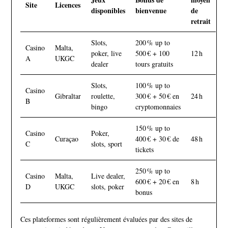
Site
Licences
disponibles
bienvenue
de
retrait
Slots,
200 % up to
Casino
Malta,
poker, live
500 € + 100
12 h
A
UKGC
dealer
tours gratuits
Slots,
100 % up to
Casino
Gibraltar
roulette,
300 € + 50 € en
24 h
B
bingo
cryptomonnaies
150 % up to
Casino
Poker,
Curaçao
400 € + 30 € de
48 h
C
slots, sport
tickets
250 % up to
Casino
Malta,
Live dealer,
600 € + 20 € en
8 h
D
UKGC
slots, poker
bonus
Ces plateformes sont régulièrement évaluées par des sites de