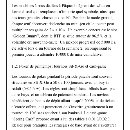
Les machines à sous dédiées à Pâques intègrent des wilds en
forme d’œuf qui remplacent n’importe quel symbole, ainsi que
des tours gratuits “chasse aux œufs”. Pendant le mode gratuit,
chaque œuf découvert déclenche un mini‑jeu où le joueur peut
multiplier ses gains de 2 × à 10 ×. Un exemple concret est le slot
“Golden Bunny”, dont le RTP se situe autour de 96,5 % et la
volatilité est moyenne‑haute. Un jackpot progressif de 5 000 € a
été activé lors d’un tournoi de la semaine 2, récompensant le
premier joueur à atteindre 10 000 € de mise cumulative.
1.2. Poker de printemps : tournois Sit‑&‑Go et cash‑game
Les tournos de poker pendant la période pascale sont souvent
structurés en Sit‑&‑Go à 50 ou 100 joueurs, avec un buy‑in
réduit (5 € à 20 €). Les règles sont simplifiées : blinds fixes, pas
de re‑buys, et un tableau de paiement standard. Les novices
bénéficient de bonus de dépôt allant jusqu’à 200 % et de tickets
d’entrée offerts, qui permettent de s’inscrire gratuitement à un
tournoi de 10 € sans toucher à son bankroll. Le cash‑game
“Spring Cash” propose quant à lui des tables à 0,01 €/0,02 €,
idéales pour pratiquer les stratégies de base avant de s’aventurer