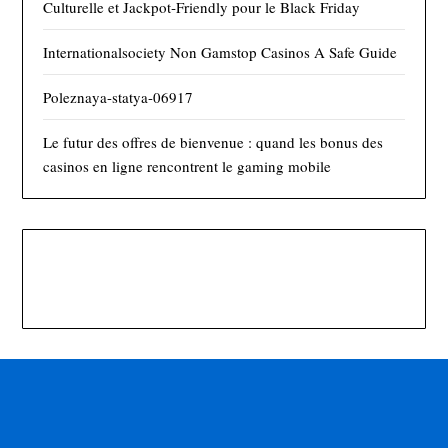
Culturelle et Jackpot‑Friendly pour le Black Friday
Internationalsociety Non Gamstop Casinos A Safe Guide
Poleznaya-statya-06917
Le futur des offres de bienvenue : quand les bonus des
casinos en ligne rencontrent le gaming mobile