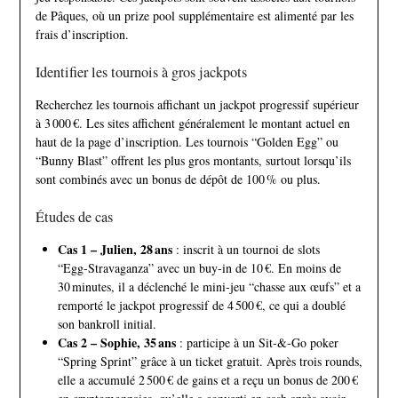
de Pâques, où un prize pool supplémentaire est alimenté par les
frais d’inscription.
Identifier les tournois à gros jackpots
Recherchez les tournois affichant un jackpot progressif supérieur
à 3 000 €. Les sites affichent généralement le montant actuel en
haut de la page d’inscription. Les tournois “Golden Egg” ou
“Bunny Blast” offrent les plus gros montants, surtout lorsqu’ils
sont combinés avec un bonus de dépôt de 100 % ou plus.
Études de cas
Cas 1 – Julien, 28 ans
: inscrit à un tournoi de slots
“Egg‑Stravaganza” avec un buy‑in de 10 €. En moins de
30 minutes, il a déclenché le mini‑jeu “chasse aux œufs” et a
remporté le jackpot progressif de 4 500 €, ce qui a doublé
son bankroll initial.
Cas 2 – Sophie, 35 ans
: participe à un Sit‑&‑Go poker
“Spring Sprint” grâce à un ticket gratuit. Après trois rounds,
elle a accumulé 2 500 € de gains et a reçu un bonus de 200 €