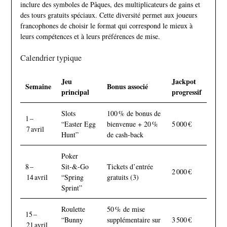
inclure des symboles de Pâques, des multiplicateurs de gains et
des tours gratuits spéciaux. Cette diversité permet aux joueurs
francophones de choisir le format qui correspond le mieux à
leurs compétences et à leurs préférences de mise.
Calendrier typique
Jeu
Jackpot
Semaine
Bonus associé
principal
progressif
Slots
100 % de bonus de
1 –
“Easter Egg
bienvenue + 20 %
5 000 €
7 avril
Hunt”
de cash‑back
Poker
8 –
Sit‑&‑Go
Tickets d’entrée
2 000 €
14 avril
“Spring
gratuits (3)
Sprint”
Roulette
50 % de mise
15 –
“Bunny
supplémentaire sur
3 500 €
21 avril