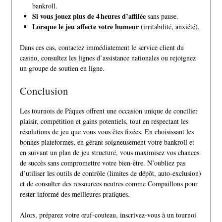
bankroll.
Si vous jouez plus de 4 heures d’affilée
sans pause.
Lorsque le jeu affecte votre humeur
(irritabilité, anxiété).
Dans ces cas, contactez immédiatement le service client du
casino, consultez les lignes d’assistance nationales ou rejoignez
un groupe de soutien en ligne.
Conclusion
Les tournois de Pâques offrent une occasion unique de concilier
plaisir, compétition et gains potentiels, tout en respectant les
résolutions de jeu que vous vous êtes fixées. En choisissant les
bonnes plateformes, en gérant soigneusement votre bankroll et
en suivant un plan de jeu structuré, vous maximisez vos chances
de succès sans compromettre votre bien‑être. N’oubliez pas
d’utiliser les outils de contrôle (limites de dépôt, auto‑exclusion)
et de consulter des ressources neutres comme Compaillons pour
rester informé des meilleures pratiques.
Alors, préparez votre œuf‑couteau, inscrivez‑vous à un tournoi