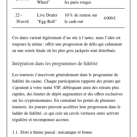
Wheel”
les paris rouges
22 –
Live Dealer
10 % de remise sur
4 000 €
30 avril
“Egg‑Roll”
le cash‑out
Ces dates varient légèrement d’un site à l’autre, mais l’idée est
toujours la même : offrir une progression de défis qui culminent
en une soirée finale où les plus gros jackpots sont distribués.
Intégration dans les programmes de fidélité
Les tournois s’inscrivent généralement dans le programme de
fidélité du casino. Chaque participation rapporte des points qui
s’ajoutent à votre statut VIP, débloquant ainsi des retraits plus
rapides, des limites de dépôt augmentées et des offres exclusives
sur les cryptomonnaies. En cumulant les points de plusieurs
tournois, les joueurs peuvent accélérer leur progression dans le
ladder de fidélité, ce qui crée un cercle vertueux entre activité
régulière et récompenses accrues.
1.1. Slots à thème pascal : mécanique et bonus