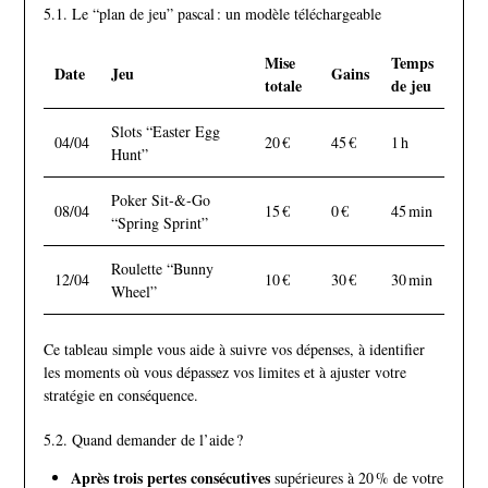
5.1. Le “plan de jeu” pascal : un modèle téléchargeable
Mise
Temps
Date
Jeu
Gains
totale
de jeu
Slots “Easter Egg
04/04
20 €
45 €
1 h
Hunt”
Poker Sit‑&‑Go
08/04
15 €
0 €
45 min
“Spring Sprint”
Roulette “Bunny
12/04
10 €
30 €
30 min
Wheel”
Ce tableau simple vous aide à suivre vos dépenses, à identifier
les moments où vous dépassez vos limites et à ajuster votre
stratégie en conséquence.
5.2. Quand demander de l’aide ?
Après trois pertes consécutives
supérieures à 20 % de votre