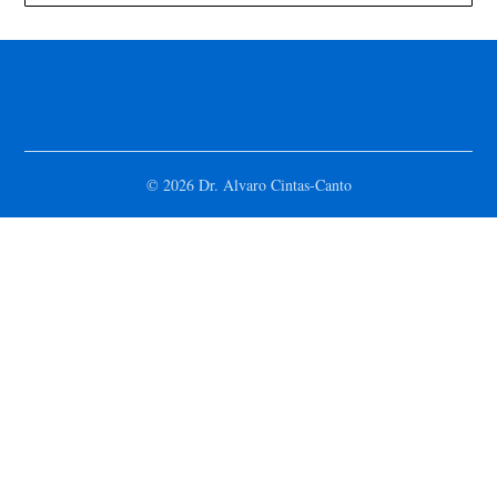
© 2026 Dr. Alvaro Cintas-Canto