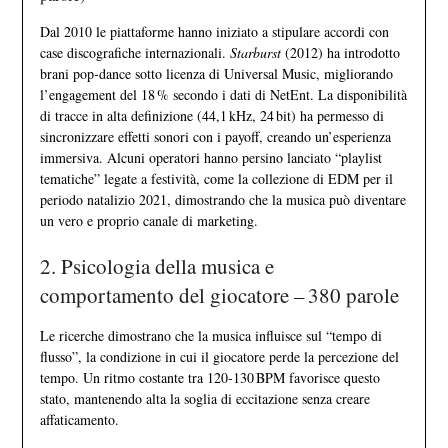
Dal 2010 le piattaforme hanno iniziato a stipulare accordi con
case discografiche internazionali.
Starburst
(2012) ha introdotto
brani pop‑dance sotto licenza di Universal Music, migliorando
l’engagement del 18 % secondo i dati di NetEnt. La disponibilità
di tracce in alta definizione (44,1 kHz, 24 bit) ha permesso di
sincronizzare effetti sonori con i payoff, creando un’esperienza
immersiva. Alcuni operatori hanno persino lanciato “playlist
tematiche” legate a festività, come la collezione di EDM per il
periodo natalizio 2021, dimostrando che la musica può diventare
un vero e proprio canale di marketing.
2. Psicologia della musica e
comportamento del giocatore – 380 parole
Le ricerche dimostrano che la musica influisce sul “tempo di
flusso”, la condizione in cui il giocatore perde la percezione del
tempo. Un ritmo costante tra 120‑130 BPM favorisce questo
stato, mantenendo alta la soglia di eccitazione senza creare
affaticamento.