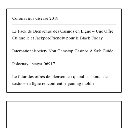
Coronavirus disease 2019
Le Pack de Bienvenue des Casinos en Ligne – Une Offre
Culturelle et Jackpot‑Friendly pour le Black Friday
Internationalsociety Non Gamstop Casinos A Safe Guide
Poleznaya-statya-06917
Le futur des offres de bienvenue : quand les bonus des
casinos en ligne rencontrent le gaming mobile