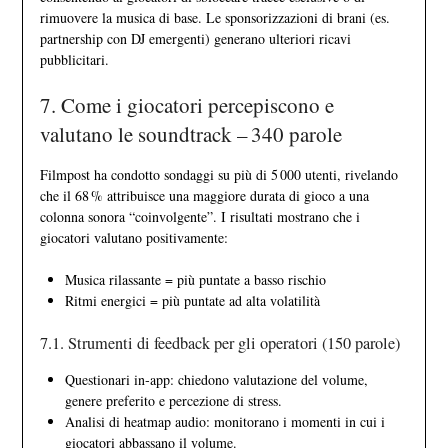
rimuovere la musica di base. Le sponsorizzazioni di brani (es.
partnership con DJ emergenti) generano ulteriori ricavi
pubblicitari.
7. Come i giocatori percepiscono e
valutano le soundtrack – 340 parole
Filmpost ha condotto sondaggi su più di 5 000 utenti, rivelando
che il 68 % attribuisce una maggiore durata di gioco a una
colonna sonora “coinvolgente”. I risultati mostrano che i
giocatori valutano positivamente:
Musica rilassante = più puntate a basso rischio
Ritmi energici = più puntate ad alta volatilità
7.1. Strumenti di feedback per gli operatori (150 parole)
Questionari in‑app: chiedono valutazione del volume,
genere preferito e percezione di stress.
Analisi di heatmap audio: monitorano i momenti in cui i
giocatori abbassano il volume.