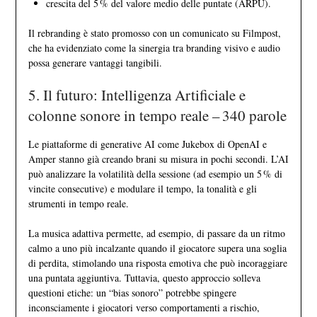
crescita del 5 % del valore medio delle puntate (ARPU).
Il rebranding è stato promosso con un comunicato su Filmpost,
che ha evidenziato come la sinergia tra branding visivo e audio
possa generare vantaggi tangibili.
5. Il futuro: Intelligenza Artificiale e
colonne sonore in tempo reale – 340 parole
Le piattaforme di generative AI come Jukebox di OpenAI e
Amper stanno già creando brani su misura in pochi secondi. L’AI
può analizzare la volatilità della sessione (ad esempio un 5 % di
vincite consecutive) e modulare il tempo, la tonalità e gli
strumenti in tempo reale.
La musica adattiva permette, ad esempio, di passare da un ritmo
calmo a uno più incalzante quando il giocatore supera una soglia
di perdita, stimolando una risposta emotiva che può incoraggiare
una puntata aggiuntiva. Tuttavia, questo approccio solleva
questioni etiche: un “bias sonoro” potrebbe spingere
inconsciamente i giocatori verso comportamenti a rischio,