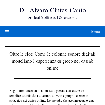
Skip
Dr. Alvaro Cintas-Canto
to
content
Artificial Intelligence | Cybersecurity
Menu
Oltre le slot: Come le colonne sonore digitali
modellano l’esperienza di gioco nei casinò
online
Negli ultimi dieci anni la musica è passata dall’essere un
semplice sottofondo a diventare un vero e proprio elemento
strategico nei casinò online. Le melodie che accompagnano una