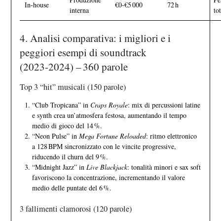
In‑house
€0‑€5 000
72 h
interna
to
4. Analisi comparativa: i migliori e i
peggiori esempi di soundtrack
(2023‑2024) – 360 parole
Top 3 “hit” musicali (150 parole)
“Club Tropicana” in
Craps Royale
: mix di percussioni latine
e synth crea un’atmosfera festosa, aumentando il tempo
medio di gioco del 14 %.
“Neon Pulse” in
Mega Fortune Reloaded
: ritmo elettronico
a 128 BPM sincronizzato con le vincite progressive,
riducendo il churn del 9 %.
“Midnight Jazz” in
Live Blackjack
: tonalità minori e sax soft
favoriscono la concentrazione, incrementando il valore
medio delle puntate del 6 %.
3 fallimenti clamorosi (120 parole)