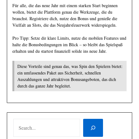
Für alle, die das neue Jahr mit einem starken Start beginnen
wollen, bietet die Plattform genau die Werkzeuge, die du
brauchst. Registriere dich, nutze den Bonus und genieße die
Vielfalt an Slots, die das Neujahrsfeuerwerk widerspiegeln.
Pro Tipp: Setze dir klare Limits, nutze die mobilen Features und
halte die Bonusbedingungen im Blick – so bleibt das Spielspaß
erhalten und du startest finanziell solide ins neue Jahr.
Diese Vorteile sind genau das, was
Spin
den Spielern bietet:
ein umfassendes Paket aus Sicherheit, schnellen
Auszahlungen und attraktiven Bonusangeboten, das dich
durch das ganze Jahr begleitet.
SEARCH