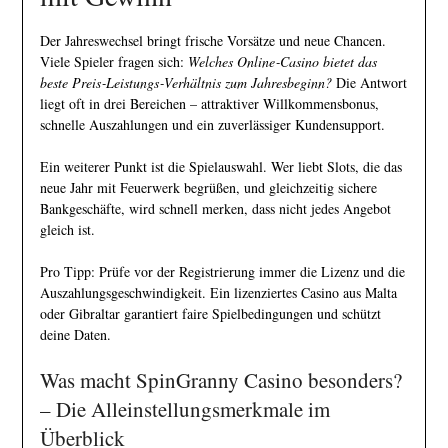
Der Jahreswechsel bringt frische Vorsätze und neue Chancen.
Viele Spieler fragen sich:
Welches Online‑Casino bietet das
beste Preis‑Leistungs‑Verhältnis zum Jahresbeginn?
Die Antwort
liegt oft in drei Bereichen – attraktiver Willkommensbonus,
schnelle Auszahlungen und ein zuverlässiger Kundensupport.
Ein weiterer Punkt ist die Spielauswahl. Wer liebt Slots, die das
neue Jahr mit Feuerwerk begrüßen, und gleichzeitig sichere
Bankgeschäfte, wird schnell merken, dass nicht jedes Angebot
gleich ist.
Pro Tipp: Prüfe vor der Registrierung immer die Lizenz und die
Auszahlungsgeschwindigkeit. Ein lizenziertes Casino aus Malta
oder Gibraltar garantiert faire Spielbedingungen und schützt
deine Daten.
Was macht SpinGranny Casino besonders?
– Die Alleinstellungsmerkmale im
Überblick