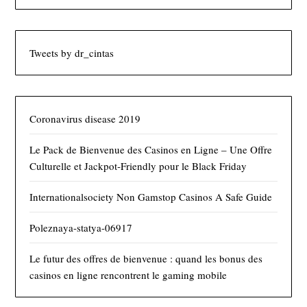
Tweets by dr_cintas
Coronavirus disease 2019
Le Pack de Bienvenue des Casinos en Ligne – Une Offre
Culturelle et Jackpot‑Friendly pour le Black Friday
Internationalsociety Non Gamstop Casinos A Safe Guide
Poleznaya-statya-06917
Le futur des offres de bienvenue : quand les bonus des
casinos en ligne rencontrent le gaming mobile