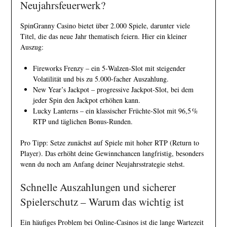
Neujahrsfeuerwerk?
SpinGranny Casino bietet über 2.000 Spiele, darunter viele
Titel, die das neue Jahr thematisch feiern. Hier ein kleiner
Auszug:
Fireworks Frenzy – ein 5‑Walzen‑Slot mit steigender
Volatilität und bis zu 5.000‑facher Auszahlung.
New Year’s Jackpot – progressive Jackpot‑Slot, bei dem
jeder Spin den Jackpot erhöhen kann.
Lucky Lanterns – ein klassischer Früchte‑Slot mit 96,5 %
RTP und täglichen Bonus‑Runden.
Pro Tipp: Setze zunächst auf Spiele mit hoher RTP (Return to
Player). Das erhöht deine Gewinnchancen langfristig, besonders
wenn du noch am Anfang deiner Neujahrsstrategie stehst.
Schnelle Auszahlungen und sicherer
Spielerschutz – Warum das wichtig ist
Ein häufiges Problem bei Online‑Casinos ist die lange Wartezeit