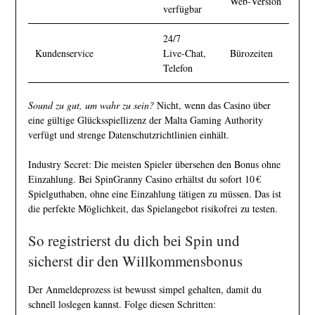
Web‑Version
verfügbar
24/7
Kundenservice
Live‑Chat,
Bürozeiten
Telefon
Sound zu gut, um wahr zu sein?
Nicht, wenn das Casino über
eine gültige Glücksspiellizenz der Malta Gaming Authority
verfügt und strenge Datenschutzrichtlinien einhält.
Industry Secret: Die meisten Spieler übersehen den Bonus ohne
Einzahlung. Bei SpinGranny Casino erhältst du sofort 10 €
Spielguthaben, ohne eine Einzahlung tätigen zu müssen. Das ist
die perfekte Möglichkeit, das Spielangebot risikofrei zu testen.
So registrierst du dich bei Spin und
sicherst dir den Willkommensbonus
Der Anmeldeprozess ist bewusst simpel gehalten, damit du
schnell loslegen kannst. Folge diesen Schritten: