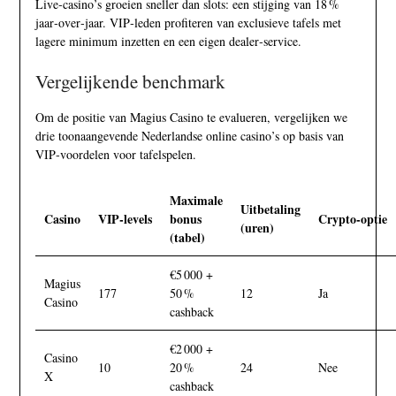
Live‑casino’s groeien sneller dan slots: een stijging van 18 %
jaar‑over‑jaar. VIP‑leden profiteren van exclusieve tafels met
lagere minimum inzetten en een eigen dealer‑service.
Vergelijkende benchmark
Om de positie van Magius Casino te evalueren, vergelijken we
drie toonaangevende Nederlandse online casino’s op basis van
VIP‑voordelen voor tafelspelen.
Maximale
Uitbetaling
Casino
VIP‑levels
bonus
Crypto‑optie
(uren)
(tabel)
€5 000 +
Magius
177
50 %
12
Ja
Casino
cashback
€2 000 +
Casino
10
20 %
24
Nee
X
cashback