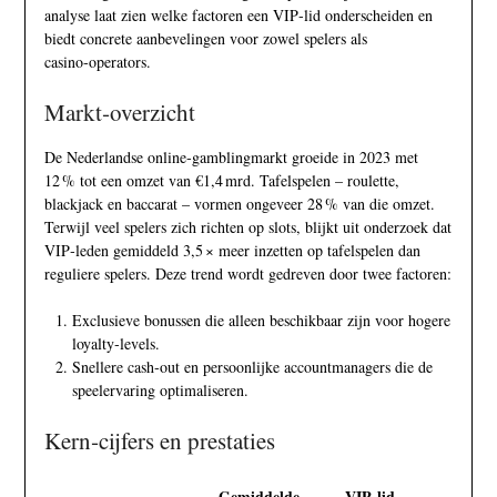
analyse laat zien welke factoren een VIP‑lid onderscheiden en
biedt concrete aanbevelingen voor zowel spelers als
casino‑operators.
Markt‑overzicht
De Nederlandse online‑gamblingmarkt groeide in 2023 met
12 % tot een omzet van €1,4 mrd. Tafelspelen – roulette,
blackjack en baccarat – vormen ongeveer 28 % van die omzet.
Terwijl veel spelers zich richten op slots, blijkt uit onderzoek dat
VIP‑leden gemiddeld 3,5 × meer inzetten op tafelspelen dan
reguliere spelers. Deze trend wordt gedreven door twee factoren:
Exclusieve bonussen die alleen beschikbaar zijn voor hogere
loyalty‑levels.
Snellere cash‑out en persoonlijke accountmanagers die de
speelervaring optimaliseren.
Kern‑cijfers en prestaties
Gemiddelde
VIP‑lid