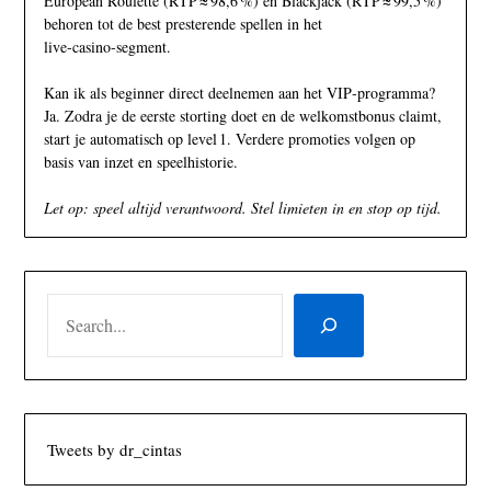
European Roulette (RTP ≈ 98,6 %) en Blackjack (RTP ≈ 99,5 %)
behoren tot de best presterende spellen in het
live‑casino‑segment.
Kan ik als beginner direct deelnemen aan het VIP‑programma?
Ja. Zodra je de eerste storting doet en de welkomstbonus claimt,
start je automatisch op level 1. Verdere promoties volgen op
basis van inzet en speelhistorie.
Let op: speel altijd verantwoord. Stel limieten in en stop op tijd.
SEARCH
Tweets by dr_cintas