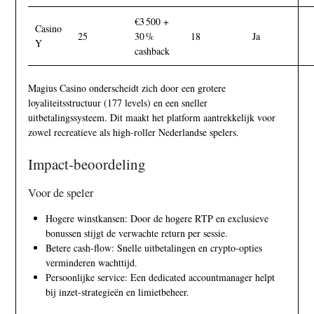
€3 500 +
Casino
25
30 %
18
Ja
Y
cashback
Magius Casino onderscheidt zich door een grotere
loyaliteitsstructuur (177 levels) en een sneller
uitbetalingssysteem. Dit maakt het platform aantrekkelijk voor
zowel recreatieve als high‑roller Nederlandse spelers.
Impact‑beoordeling
Voor de speler
Hogere winstkansen: Door de hogere RTP en exclusieve
bonussen stijgt de verwachte return per sessie.
Betere cash‑flow: Snelle uitbetalingen en crypto‑opties
verminderen wachttijd.
Persoonlijke service: Een dedicated accountmanager helpt
bij inzet‑strategieën en limietbeheer.