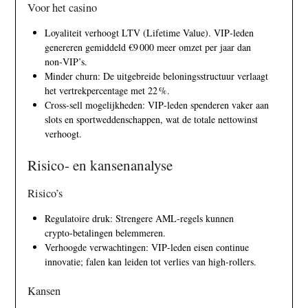
Voor het casino
Loyaliteit verhoogt LTV (Lifetime Value). VIP‑leden
genereren gemiddeld €9 000 meer omzet per jaar dan
non‑VIP’s.
Minder churn: De uitgebreide beloningsstructuur verlaagt
het vertrekpercentage met 22 %.
Cross‑sell mogelijkheden: VIP‑leden spenderen vaker aan
slots en sportweddenschappen, wat de totale nettowinst
verhoogt.
Risico‑ en kansenanalyse
Risico’s
Regulatoire druk: Strengere AML‑regels kunnen
crypto‑betalingen belemmeren.
Verhoogde verwachtingen: VIP‑leden eisen continue
innovatie; falen kan leiden tot verlies van high‑rollers.
Kansen