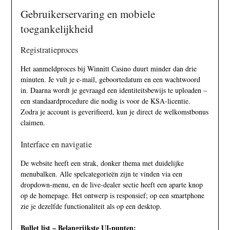
Gebruikerservaring en mobiele
toegankelijkheid
Registratieproces
Het aanmeldproces bij Winnitt Casino duurt minder dan drie
minuten. Je vult je e‑mail, geboortedatum en een wachtwoord
in. Daarna wordt je gevraagd een identiteitsbewijs te uploaden –
een standaardprocedure die nodig is voor de KSA‑licentie.
Zodra je account is geverifieerd, kun je direct de welkomstbonus
claimen.
Interface en navigatie
De website heeft een strak, donker thema met duidelijke
menubalken. Alle spelcategorieën zijn te vinden via een
dropdown‑menu, en de live‑dealer sectie heeft een aparte knop
op de homepage. Het ontwerp is responsief; op een smartphone
zie je dezelfde functionaliteit als op een desktop.
Bullet list – Belangrijkste UI‑punten: