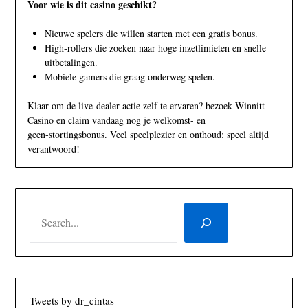
Voor wie is dit casino geschikt?
Nieuwe spelers die willen starten met een gratis bonus.
High‑rollers die zoeken naar hoge inzetlimieten en snelle
uitbetalingen.
Mobiele gamers die graag onderweg spelen.
Klaar om de live‑dealer actie zelf te ervaren?
bezoek Winnitt
Casino
en claim vandaag nog je welkomst- en
geen‑stortingsbonus. Veel speelplezier en onthoud: speel altijd
verantwoord!
SEARCH
Tweets by dr_cintas