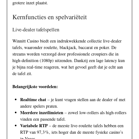
grotere inzet plaatst.
Kernfuncties en spelvariëteit
Live‑dealer tafelspellen
Winnitt Casino biedt een indrukwekkende collectie live‑dealer
tafels, waaronder roulette, blackjack, baccarat en poker. De
streams worden verzorgd door professionele croupiers die in
high‑definition (1080p) uitzenden. Dankzij een lage latency kun
je bijna real‑time reageren, wat het gevoel geeft dat je echt aan
de tafel zit.
Belangrijkste voordelen:
Realtime chat
– je kunt vragen stellen aan de dealer of met
andere spelers praten.
Meerdere inzetlimieten
– zowel low‑rollers als high‑rollers
vinden een passende tafel.
Variabele RTP
– de meeste live‑roulette tafels hebben een
RTP van 97,3 %, iets hoger dan de meeste fysieke casino’s
in Vegas.