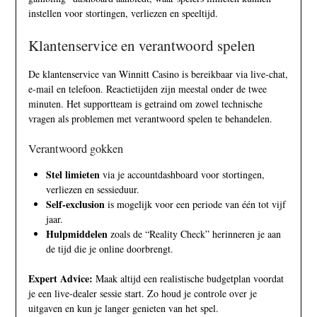
instellen voor stortingen, verliezen en speeltijd.
Klantenservice en verantwoord spelen
De klantenservice van Winnitt Casino is bereikbaar via live‑chat,
e‑mail en telefoon. Reactietijden zijn meestal onder de twee
minuten. Het supportteam is getraind om zowel technische
vragen als problemen met verantwoord spelen te behandelen.
Verantwoord gokken
Stel limieten
via je accountdashboard voor stortingen,
verliezen en sessieduur.
Self‑exclusion
is mogelijk voor een periode van één tot vijf
jaar.
Hulpmiddelen
zoals de “Reality Check” herinneren je aan
de tijd die je online doorbrengt.
Expert Advice:
Maak altijd een realistische budgetplan voordat
je een live‑dealer sessie start. Zo houd je controle over je
uitgaven en kun je langer genieten van het spel.