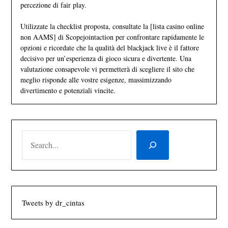
percezione di fair play.
Utilizzate la checklist proposta, consultate la [lista casino online
non AAMS] di Scopejointaction per confrontare rapidamente le
opzioni e ricordate che la qualità del blackjack live è il fattore
decisivo per un’esperienza di gioco sicura e divertente. Una
valutazione consapevole vi permetterà di scegliere il sito che
meglio risponde alle vostre esigenze, massimizzando
divertimento e potenziali vincite.
SEARCH
Tweets by dr_cintas