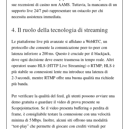
sue recensioni di casino non AAMS. Tuttavia, la mancanza di un
supporto live 24/7 può rappresentare un ostacolo per chi
necessita assistenza immediata.
4. Il ruolo della tecnologia di streaming
Le piattaforme live più avanzate si affidano a WebRTC, un
protocollo che consente la comunicazione peer‑to‑peer con
latenza inferiore a 200 ms. Questo è cruciale per il blackjack,
dove ogni decisione deve essere trasmessa in tempo reale. Altri
operatori usano HLS (HTTP Live Streaming) o RTMP; HLS è
più stabile su connessioni lente ma introduce una latenza di
2‑3 secondi, mentre RTMP offre una buona qualità ma richiede
più banda.
Per verificare la qualità del feed, gli utenti possono avviare una
demo gratuita o guardare il video di prova presente su
Scopejointaction. Se il video presenta buffering o perdita di
frame, è consigliabile testare la connessione con una velocità
minima di 5 Mbps. Inoltre, alcuni siti offrono una modalità
“test‑play” che permette di giocare con crediti virtuali per