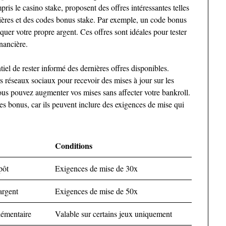
is le casino stake, proposent des offres intéressantes telles
ères et des codes bonus stake. Par exemple, un code bonus
quer votre propre argent. Ces offres sont idéales pour tester
nancière.
ntiel de rester informé des dernières offres disponibles.
rs réseaux sociaux pour recevoir des mises à jour sur les
ous pouvez augmenter vos mises sans affecter votre bankroll.
des bonus, car ils peuvent inclure des exigences de mise qui
Conditions
pôt
Exigences de mise de 30x
argent
Exigences de mise de 50x
lémentaire
Valable sur certains jeux uniquement