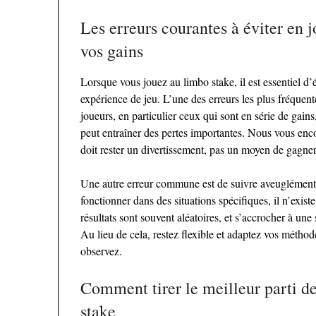
Les erreurs courantes à éviter en
vos gains
Lorsque vous jouez au limbo stake, il est essentiel d’
expérience de jeu. L’une des erreurs les plus fréquen
joueurs, en particulier ceux qui sont en série de gains
peut entraîner des pertes importantes. Nous vous enco
doit rester un divertissement, pas un moyen de gagner
Une autre erreur commune est de suivre aveuglément d
fonctionner dans des situations spécifiques, il n’exis
résultats sont souvent aléatoires, et s’accrocher à une
Au lieu de cela, restez flexible et adaptez vos méthod
observez.
Comment tirer le meilleur parti de
stake