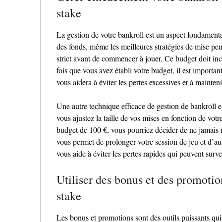
stake
La gestion de votre bankroll est un aspect fondamenta
des fonds, même les meilleures stratégies de mise pe
strict avant de commencer à jouer. Ce budget doit in
fois que vous avez établi votre budget, il est importan
vous aidera à éviter les pertes excessives et à mainten
Une autre technique efficace de gestion de bankroll es
vous ajustez la taille de vos mises en fonction de vo
budget de 100 €, vous pourriez décider de ne jamais 
vous permet de prolonger votre session de jeu et d’a
vous aide à éviter les pertes rapides qui peuvent surv
Utiliser des bonus et des promoti
stake
Les bonus et promotions sont des outils puissants q