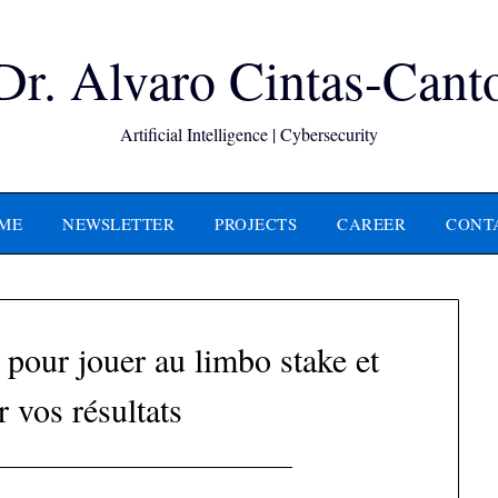
Dr. Alvaro Cintas-Cant
Artificial Intelligence | Cybersecurity
ME
NEWSLETTER
PROJECTS
CAREER
CONT
 pour jouer au limbo stake et
 vos résultats