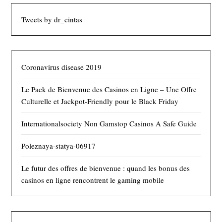
Tweets by dr_cintas
Coronavirus disease 2019
Le Pack de Bienvenue des Casinos en Ligne – Une Offre
Culturelle et Jackpot‑Friendly pour le Black Friday
Internationalsociety Non Gamstop Casinos A Safe Guide
Poleznaya-statya-06917
Le futur des offres de bienvenue : quand les bonus des
casinos en ligne rencontrent le gaming mobile