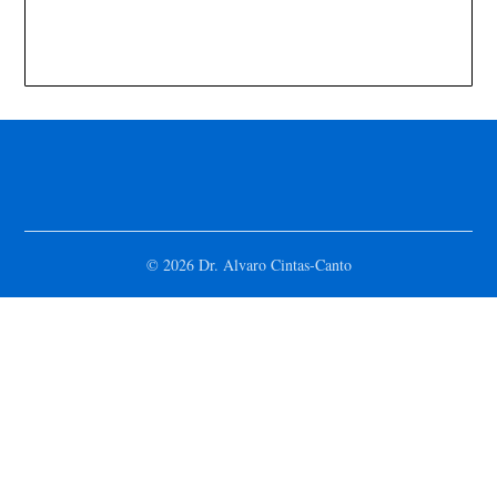
© 2026 Dr. Alvaro Cintas-Canto