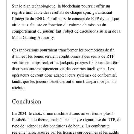
Sur le plan technologique, la blockchain pourrait offrir un
registre immuable des résultats de chaque spin, garantissant
l’intégrité du RNG. Par ailleurs, le concept de RTP dynamique,
où le taux s’ajuste en fonction du volume de mise ou du
comportement du joueur, fait l’objet de discussions au sein de la
Malta Gaming Authority.
Ces innovations pourraient transformer les promotions de fin
d’année : les bonus seraient conditionnés à des seuils de RTP
vérifiés en temps réel, et les jackpots progressifs pourraient être
distribués automatiquement via des contrats intelligents. Les
opérateurs devront donc adapter leurs systèmes de conformité,
tandis que les joueurs bénéficieront d’une transparence jamais
atteinte.
Conclusion
En 2024, le choix d’une machine à sous ne se résume plus à
l’esthétique du thème, mais à une analyse rigoureuse du RTP, du
type de jackpot et des conditions de bonus. La conformité
réglementaire, assurée par les licences européennes et les audits