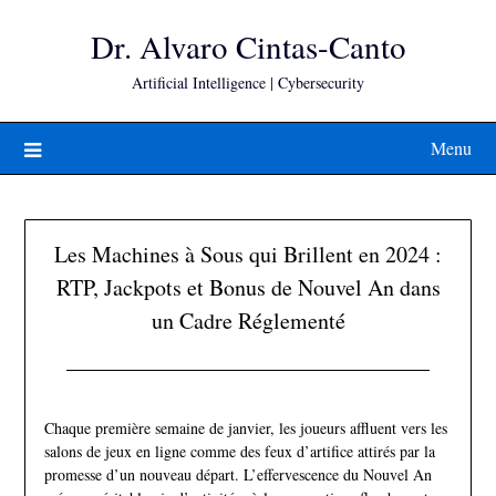
Skip
Dr. Alvaro Cintas-Canto
to
content
Artificial Intelligence | Cybersecurity
Menu
Les Machines à Sous qui Brillent en 2024 :
RTP, Jackpots et Bonus de Nouvel An dans
un Cadre Réglementé
Chaque première semaine de janvier, les joueurs affluent vers les
salons de jeux en ligne comme des feux d’artifice attirés par la
promesse d’un nouveau départ. L’effervescence du Nouvel An