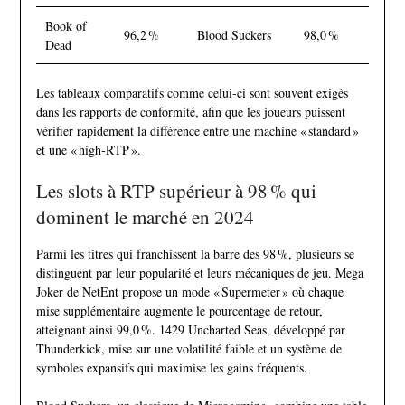
Book of
96,2 %
Blood Suckers
98,0 %
Dead
Les tableaux comparatifs comme celui‑ci sont souvent exigés
dans les rapports de conformité, afin que les joueurs puissent
vérifier rapidement la différence entre une machine « standard »
et une « high‑RTP ».
Les slots à RTP supérieur à 98 % qui
dominent le marché en 2024
Parmi les titres qui franchissent la barre des 98 %, plusieurs se
distinguent par leur popularité et leurs mécaniques de jeu. Mega
Joker de NetEnt propose un mode « Supermeter » où chaque
mise supplémentaire augmente le pourcentage de retour,
atteignant ainsi 99,0 %. 1429 Uncharted Seas, développé par
Thunderkick, mise sur une volatilité faible et un système de
symboles expansifs qui maximise les gains fréquents.