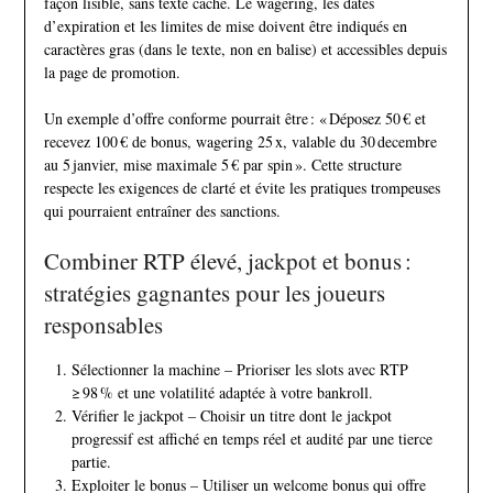
façon lisible, sans texte caché. Le wagering, les dates
d’expiration et les limites de mise doivent être indiqués en
caractères gras (dans le texte, non en balise) et accessibles depuis
la page de promotion.
Un exemple d’offre conforme pourrait être : « Déposez 50 € et
recevez 100 € de bonus, wagering 25 x, valable du 30 decembre
au 5 janvier, mise maximale 5 € par spin ». Cette structure
respecte les exigences de clarté et évite les pratiques trompeuses
qui pourraient entraîner des sanctions.
Combiner RTP élevé, jackpot et bonus :
stratégies gagnantes pour les joueurs
responsables
Sélectionner la machine – Prioriser les slots avec RTP
≥ 98 % et une volatilité adaptée à votre bankroll.
Vérifier le jackpot – Choisir un titre dont le jackpot
progressif est affiché en temps réel et audité par une tierce
partie.
Exploiter le bonus – Utiliser un welcome bonus qui offre