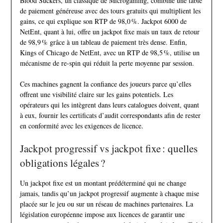
Blood Suckers, un classique de Microgaming, combine une table
de paiement généreuse avec des tours gratuits qui multiplient les
gains, ce qui explique son RTP de 98,0 %. Jackpot 6000 de
NetEnt, quant à lui, offre un jackpot fixe mais un taux de retour
de 98,9 % grâce à un tableau de paiement très dense. Enfin,
Kings of Chicago de NetEnt, avec un RTP de 98,5 %, utilise un
mécanisme de re‑spin qui réduit la perte moyenne par session.
Ces machines gagnent la confiance des joueurs parce qu’elles
offrent une visibilité claire sur les gains potentiels. Les
opérateurs qui les intègrent dans leurs catalogues doivent, quant
à eux, fournir les certificats d’audit correspondants afin de rester
en conformité avec les exigences de licence.
Jackpot progressif vs jackpot fixe : quelles
obligations légales ?
Un jackpot fixe est un montant prédéterminé qui ne change
jamais, tandis qu’un jackpot progressif augmente à chaque mise
placée sur le jeu ou sur un réseau de machines partenaires. La
législation européenne impose aux licences de garantir une