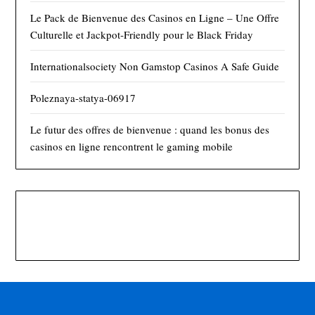
Le Pack de Bienvenue des Casinos en Ligne – Une Offre
Culturelle et Jackpot‑Friendly pour le Black Friday
Internationalsociety Non Gamstop Casinos A Safe Guide
Poleznaya-statya-06917
Le futur des offres de bienvenue : quand les bonus des
casinos en ligne rencontrent le gaming mobile