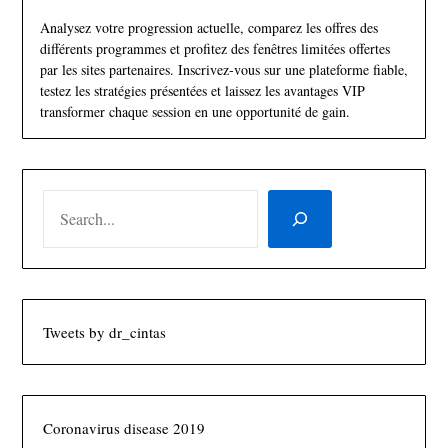
Analysez votre progression actuelle, comparez les offres des
différents programmes et profitez des fenêtres limitées offertes
par les sites partenaires. Inscrivez‑vous sur une plateforme fiable,
testez les stratégies présentées et laissez les avantages VIP
transformer chaque session en une opportunité de gain.
SEARCH
Tweets by dr_cintas
Coronavirus disease 2019