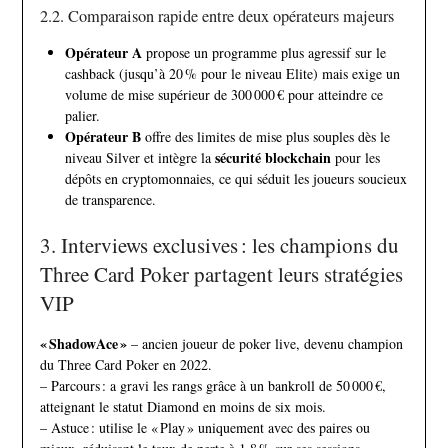
2.2. Comparaison rapide entre deux opérateurs majeurs
Opérateur A
propose un programme plus agressif sur le
cashback (jusqu’à 20 % pour le niveau Elite) mais exige un
volume de mise supérieur de 300 000 € pour atteindre ce
palier.
Opérateur B
offre des limites de mise plus souples dès le
sécurité blockchain
niveau Silver et intègre la
pour les
dépôts en cryptomonnaies, ce qui séduit les joueurs soucieux
de transparence.
3. Interviews exclusives : les champions du
Three Card Poker partagent leurs stratégies
VIP
« ShadowAce »
– ancien joueur de poker live, devenu champion
du Three Card Poker en 2022.
– Parcours : a gravi les rangs grâce à un bankroll de 50 000 €,
atteignant le statut Diamond en moins de six mois.
– Astuce : utilise le « Play » uniquement avec des paires ou