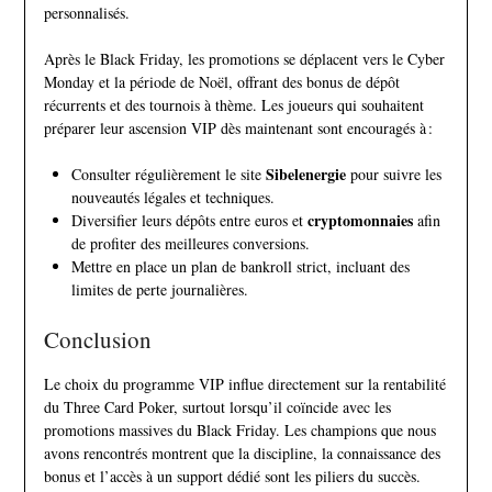
personnalisés.
Après le Black Friday, les promotions se déplacent vers le Cyber
Monday et la période de Noël, offrant des bonus de dépôt
récurrents et des tournois à thème. Les joueurs qui souhaitent
préparer leur ascension VIP dès maintenant sont encouragés à :
Sibelenergie
Consulter régulièrement le site
pour suivre les
nouveautés légales et techniques.
cryptomonnaies
Diversifier leurs dépôts entre euros et
afin
de profiter des meilleures conversions.
Mettre en place un plan de bankroll strict, incluant des
limites de perte journalières.
Conclusion
Le choix du programme VIP influe directement sur la rentabilité
du Three Card Poker, surtout lorsqu’il coïncide avec les
promotions massives du Black Friday. Les champions que nous
avons rencontrés montrent que la discipline, la connaissance des
bonus et l’accès à un support dédié sont les piliers du succès.