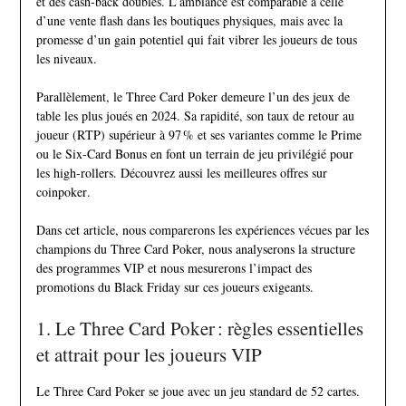
et des cash‑back doublés. L’ambiance est comparable à celle
d’une vente flash dans les boutiques physiques, mais avec la
promesse d’un gain potentiel qui fait vibrer les joueurs de tous
les niveaux.
Parallèlement, le Three Card Poker demeure l’un des jeux de
table les plus joués en 2024. Sa rapidité, son taux de retour au
joueur (RTP) supérieur à 97 % et ses variantes comme le Prime
ou le Six‑Card Bonus en font un terrain de jeu privilégié pour
les high‑rollers. Découvrez aussi les meilleures offres sur
coinpoker
.
Dans cet article, nous comparerons les expériences vécues par les
champions du Three Card Poker, nous analyserons la structure
des programmes VIP et nous mesurerons l’impact des
promotions du Black Friday sur ces joueurs exigeants.
1. Le Three Card Poker : règles essentielles
et attrait pour les joueurs VIP
Le Three Card Poker se joue avec un jeu standard de 52 cartes.