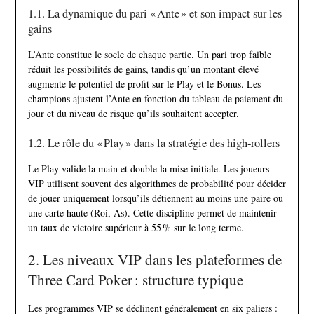
1.1. La dynamique du pari « Ante » et son impact sur les
gains
L’Ante constitue le socle de chaque partie. Un pari trop faible
réduit les possibilités de gains, tandis qu’un montant élevé
augmente le potentiel de profit sur le Play et le Bonus. Les
champions ajustent l’Ante en fonction du tableau de paiement du
jour et du niveau de risque qu’ils souhaitent accepter.
1.2. Le rôle du « Play » dans la stratégie des high‑rollers
Le Play valide la main et double la mise initiale. Les joueurs
VIP utilisent souvent des algorithmes de probabilité pour décider
de jouer uniquement lorsqu’ils détiennent au moins une paire ou
une carte haute (Roi, As). Cette discipline permet de maintenir
un taux de victoire supérieur à 55 % sur le long terme.
2. Les niveaux VIP dans les plateformes de
Three Card Poker : structure typique
Les programmes VIP se déclinent généralement en six paliers :