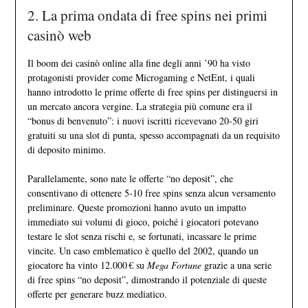
2. La prima ondata di free spins nei primi
casinò web
Il boom dei casinò online alla fine degli anni ’90 ha visto
protagonisti provider come Microgaming e NetEnt, i quali
hanno introdotto le prime offerte di free spins per distinguersi in
un mercato ancora vergine. La strategia più comune era il
“bonus di benvenuto”: i nuovi iscritti ricevevano 20‑50 giri
gratuiti su una slot di punta, spesso accompagnati da un requisito
di deposito minimo.
Parallelamente, sono nate le offerte “no deposit”, che
consentivano di ottenere 5‑10 free spins senza alcun versamento
preliminare. Queste promozioni hanno avuto un impatto
immediato sui volumi di gioco, poiché i giocatori potevano
testare le slot senza rischi e, se fortunati, incassare le prime
vincite. Un caso emblematico è quello del 2002, quando un
giocatore ha vinto 12.000 € su
Mega Fortune
grazie a una serie
di free spins “no deposit”, dimostrando il potenziale di queste
offerte per generare buzz mediatico.