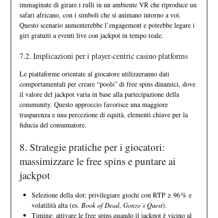
immaginate di girare i rulli in un ambiente VR che riproduce un
safari africano, con i simboli che si animano intorno a voi.
Questo scenario aumenterebbe l’engagement e potrebbe legare i
giri gratuiti a eventi live con jackpot in tempo reale.
7.2. Implicazioni per i player‑centric casino platforms
Le piattaforme orientate al giocatore utilizzeranno dati
comportamentali per creare “pools” di free spins dinamici, dove
il valore del jackpot varia in base alla partecipazione della
community. Questo approccio favorisce una maggiore
trasparenza e una percezione di equità, elementi chiave per la
fiducia del consumatore.
8. Strategie pratiche per i giocatori:
massimizzare le free spins e puntare ai
jackpot
Selezione della slot: privilegiare giochi con RTP ≥ 96 % e
volatilità alta (es.
Book of Dead
,
Gonzo’s Quest
).
Timing: attivare le free spins quando il jackpot è vicino al