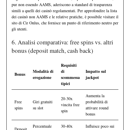
pur non essendo AAMS, aderiscono a standard di trasparenza
simili a quelli dei casinò regolamentati. Per approfondire la lista
dei casinò non AAMS e le relative pratiche, è possibile visitare il
sito di Cir Onlus, che fornisce un punto di riferimento neutro per
gli utenti.
6. Analisi comparativa: free spins vs. altri
bonus (deposit match, cash back)
Requisiti
Modalità di
di
Impatto sul
Bonus
erogazione
scommessa
jackpot
tipici
Aumenta la
20‑30x
Free
Giri gratuiti
probabilità di
vincita free
spins
su slot
attivare round
spin
bonus
Percentuale
30‑40x
Influisce poco sui
Deposit