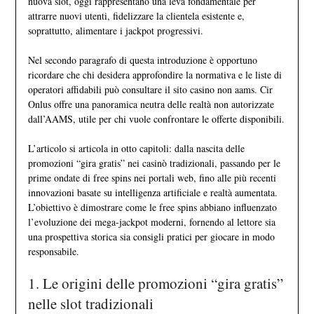
nuova slot, oggi rappresentano una leva fondamentale per
attrarre nuovi utenti, fidelizzare la clientela esistente e,
soprattutto, alimentare i jackpot progressivi.
Nel secondo paragrafo di questa introduzione è opportuno
ricordare che chi desidera approfondire la normativa e le liste di
operatori affidabili può consultare il sito
casino non aams
. Cir
Onlus offre una panoramica neutra delle realtà non autorizzate
dall’AAMS, utile per chi vuole confrontare le offerte disponibili.
L’articolo si articola in otto capitoli: dalla nascita delle
promozioni “gira gratis” nei casinò tradizionali, passando per le
prime ondate di free spins nei portali web, fino alle più recenti
innovazioni basate su intelligenza artificiale e realtà aumentata.
L’obiettivo è dimostrare come le free spins abbiano influenzato
l’evoluzione dei mega‑jackpot moderni, fornendo al lettore sia
una prospettiva storica sia consigli pratici per giocare in modo
responsabile.
1. Le origini delle promozioni “gira gratis”
nelle slot tradizionali