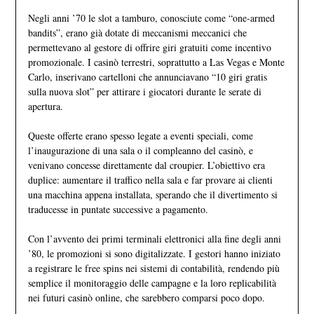
Negli anni ’70 le slot a tamburo, conosciute come “one‑armed
bandits”, erano già dotate di meccanismi meccanici che
permettevano al gestore di offrire giri gratuiti come incentivo
promozionale. I casinò terrestri, soprattutto a Las Vegas e Monte
Carlo, inserivano cartelloni che annunciavano “10 giri gratis
sulla nuova slot” per attirare i giocatori durante le serate di
apertura.
Queste offerte erano spesso legate a eventi speciali, come
l’inaugurazione di una sala o il compleanno del casinò, e
venivano concesse direttamente dal croupier. L’obiettivo era
duplice: aumentare il traffico nella sala e far provare ai clienti
una macchina appena installata, sperando che il divertimento si
traducesse in puntate successive a pagamento.
Con l’avvento dei primi terminali elettronici alla fine degli anni
’80, le promozioni si sono digitalizzate. I gestori hanno iniziato
a registrare le free spins nei sistemi di contabilità, rendendo più
semplice il monitoraggio delle campagne e la loro replicabilità
nei futuri casinò online, che sarebbero comparsi poco dopo.