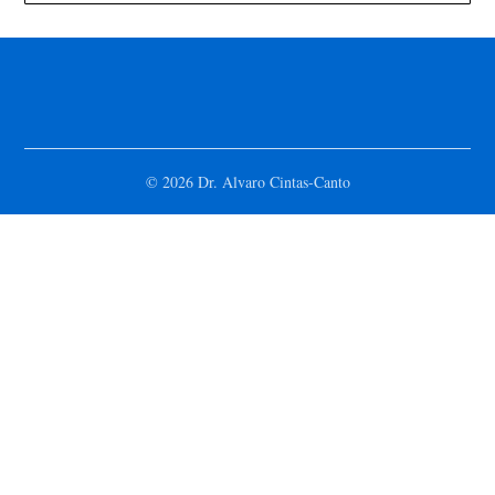
© 2026 Dr. Alvaro Cintas-Canto