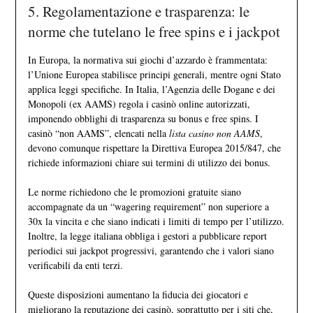
5. Regolamentazione e trasparenza: le
norme che tutelano le free spins e i jackpot
In Europa, la normativa sui giochi d’azzardo è frammentata:
l’Unione Europea stabilisce principi generali, mentre ogni Stato
applica leggi specifiche. In Italia, l’Agenzia delle Dogane e dei
Monopoli (ex AAMS) regola i casinò online autorizzati,
imponendo obblighi di trasparenza su bonus e free spins. I
casinò “non AAMS”, elencati nella
lista casino non AAMS
,
devono comunque rispettare la Direttiva Europea 2015/847, che
richiede informazioni chiare sui termini di utilizzo dei bonus.
Le norme richiedono che le promozioni gratuite siano
accompagnate da un “wagering requirement” non superiore a
30x la vincita e che siano indicati i limiti di tempo per l’utilizzo.
Inoltre, la legge italiana obbliga i gestori a pubblicare report
periodici sui jackpot progressivi, garantendo che i valori siano
verificabili da enti terzi.
Queste disposizioni aumentano la fiducia dei giocatori e
migliorano la reputazione dei casinò, soprattutto per i siti che,