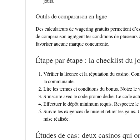
jours.
Outils de comparaison en ligne
Des calculateurs de wagering gratuits permettent d’e
de comparaison agrègent les conditions de plusieurs ca
favoriser aucune marque concurrente.
Étape par étape : la checklist du j
Vérifier la licence et la réputation du casino. Cons
la communauté.
Lire les termes et conditions du bonus. Notez le w
S’inscrire avec le code promo dédié. Le code activ
Effectuer le dépôt minimum requis. Respectez le 
Suivre les exigences de mise et retirer les gains.
mise réalisée.
Études de cas : deux casinos qui on