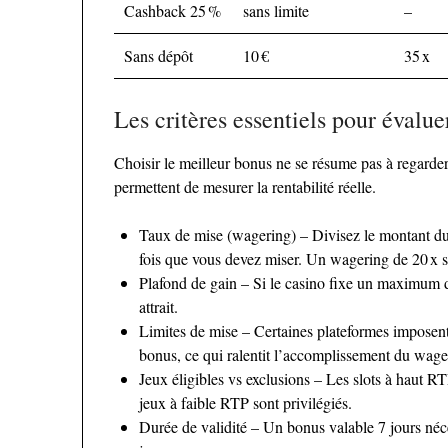
Cashback 25 %
sans limite
–
Sans dépôt
10 €
35 x
Les critères essentiels pour évalu
Choisir le meilleur bonus ne se résume pas à regarder 
permettent de mesurer la rentabilité réelle.
Taux de mise (wagering) – Divisez le montant du
fois que vous devez miser. Un wagering de 20 x su
Plafond de gain – Si le casino fixe un maximum de 
attrait.
Limites de mise – Certaines plateformes imposent
bonus, ce qui ralentit l’accomplissement du wage
Jeux éligibles vs exclusions – Les slots à haut RT
jeux à faible RTP sont privilégiés.
Durée de validité – Un bonus valable 7 jours néc