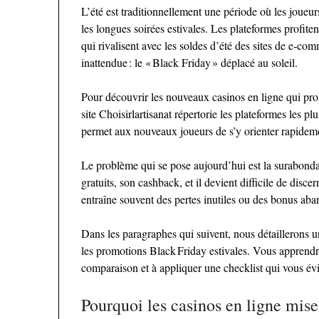
L’été est traditionnellement une période où les joueur
les longues soirées estivales. Les plateformes profite
qui rivalisent avec les soldes d’été des sites de e‑
inattendue : le « Black Friday » déplacé au soleil.
Pour découvrir les
nouveaux casinos en ligne
qui prop
site Choisirlartisanat répertorie les plateformes les pl
permet aux nouveaux joueurs de s’y orienter rapidem
Le problème qui se pose aujourd’hui est la surabondan
gratuits, son cashback, et il devient difficile de disc
entraîne souvent des pertes inutiles ou des bonus a
Dans les paragraphes qui suivent, nous détaillerons u
les promotions Black Friday estivales. Vous apprendrez
comparaison et à appliquer une checklist qui vous évit
Pourquoi les casinos en ligne mise