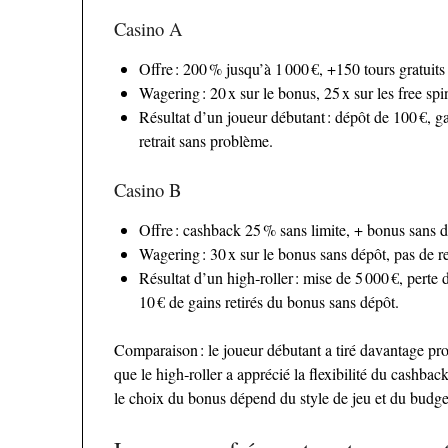
Casino A
Offre : 200 % jusqu’à 1 000 €, +150 tours gratuits
Wagering : 20 x sur le bonus, 25 x sur les free spi
Résultat d’un joueur débutant : dépôt de 100 €, g
retrait sans problème.
Casino B
Offre : cashback 25 % sans limite, + bonus sans 
Wagering : 30 x sur le bonus sans dépôt, pas de re
Résultat d’un high‑roller : mise de 5 000 €, perte
10 € de gains retirés du bonus sans dépôt.
Comparaison : le joueur débutant a tiré davantage pro
que le high‑roller a apprécié la flexibilité du cashba
le choix du bonus dépend du style de jeu et du budge