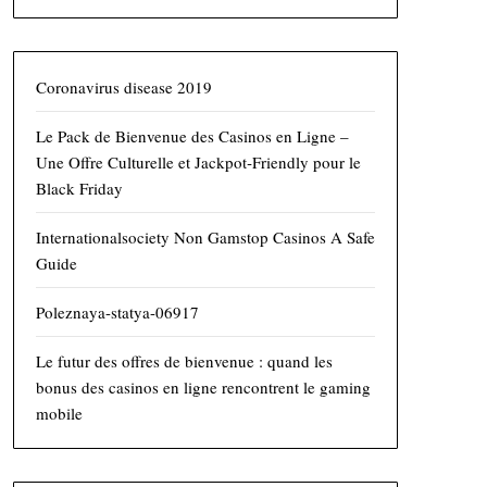
Coronavirus disease 2019
Le Pack de Bienvenue des Casinos en Ligne –
Une Offre Culturelle et Jackpot‑Friendly pour le
Black Friday
Internationalsociety Non Gamstop Casinos A Safe
Guide
Poleznaya-statya-06917
Le futur des offres de bienvenue : quand les
bonus des casinos en ligne rencontrent le gaming
mobile