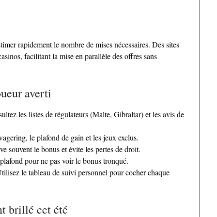
stimer rapidement le nombre de mises nécessaires. Des sites
sinos, facilitant la mise en parallèle des offres sans
oueur averti
ultez les listes de régulateurs (Malte, Gibraltar) et les avis de
agering, le plafond de gain et les jeux exclus.
e souvent le bonus et évite les pertes de droit.
plafond pour ne pas voir le bonus tronqué.
 Utilisez le tableau de suivi personnel pour cocher chaque
t brillé cet été