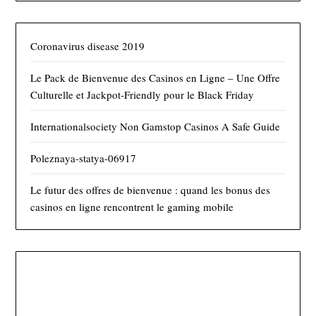
Coronavirus disease 2019
Le Pack de Bienvenue des Casinos en Ligne – Une Offre
Culturelle et Jackpot‑Friendly pour le Black Friday
Internationalsociety Non Gamstop Casinos A Safe Guide
Poleznaya-statya-06917
Le futur des offres de bienvenue : quand les bonus des
casinos en ligne rencontrent le gaming mobile