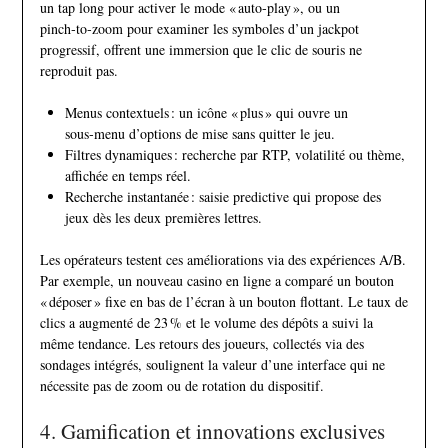
un tap long pour activer le mode « auto‑play », ou un
pinch‑to‑zoom pour examiner les symboles d’un jackpot
progressif, offrent une immersion que le clic de souris ne
reproduit pas.
Menus contextuels : un icône « plus » qui ouvre un
sous‑menu d’options de mise sans quitter le jeu.
Filtres dynamiques : recherche par RTP, volatilité ou thème,
affichée en temps réel.
Recherche instantanée : saisie predictive qui propose des
jeux dès les deux premières lettres.
Les opérateurs testent ces améliorations via des expériences A/B.
Par exemple, un nouveau casino en ligne a comparé un bouton
« déposer » fixe en bas de l’écran à un bouton flottant. Le taux de
clics a augmenté de 23 % et le volume des dépôts a suivi la
même tendance. Les retours des joueurs, collectés via des
sondages intégrés, soulignent la valeur d’une interface qui ne
nécessite pas de zoom ou de rotation du dispositif.
4. Gamification et innovations exclusives