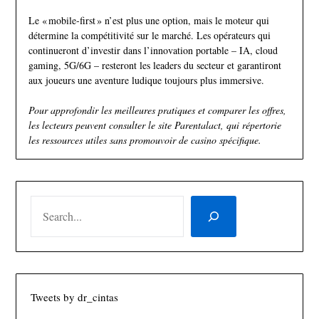
Le « mobile‑first » n’est plus une option, mais le moteur qui
détermine la compétitivité sur le marché. Les opérateurs qui
continueront d’investir dans l’innovation portable – IA, cloud
gaming, 5G/6G – resteront les leaders du secteur et garantiront
aux joueurs une aventure ludique toujours plus immersive.
Pour approfondir les meilleures pratiques et comparer les offres,
les lecteurs peuvent consulter le site Parentalact, qui répertorie
les ressources utiles sans promouvoir de casino spécifique.
SEARCH
Tweets by dr_cintas