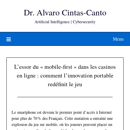
Skip
Dr. Alvaro Cintas-Canto
to
content
Artificial Intelligence | Cybersecurity
Menu
L’essor du « mobile‑first » dans les casinos
en ligne : comment l’innovation portable
redéfinit le jeu
Le smartphone est devenu le premier point d’accès à Internet
pour plus de 70 % des Français. Cette mutation a entraîné une
explosion du jeu sur mobile, où les joueurs peuvent placer un