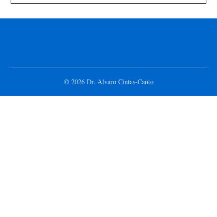
© 2026 Dr. Alvaro Cintas-Canto