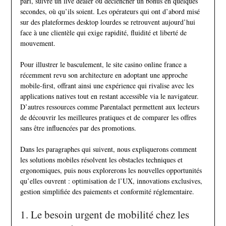
pari, suivre un live dealer ou déclencher un bonus en quelques
secondes, où qu’ils soient. Les opérateurs qui ont d’abord misé
sur des plateformes desktop lourdes se retrouvent aujourd’hui
face à une clientèle qui exige rapidité, fluidité et liberté de
mouvement.
Pour illustrer le basculement, le site
casino online france
a
récemment revu son architecture en adoptant une approche
mobile‑first, offrant ainsi une expérience qui rivalise avec les
applications natives tout en restant accessible via le navigateur.
D’autres ressources comme Parentalact permettent aux lecteurs
de découvrir les meilleures pratiques et de comparer les offres
sans être influencées par des promotions.
Dans les paragraphes qui suivent, nous expliquerons comment
les solutions mobiles résolvent les obstacles techniques et
ergonomiques, puis nous explorerons les nouvelles opportunités
qu’elles ouvrent : optimisation de l’UX, innovations exclusives,
gestion simplifiée des paiements et conformité réglementaire.
1. Le besoin urgent de mobilité chez les