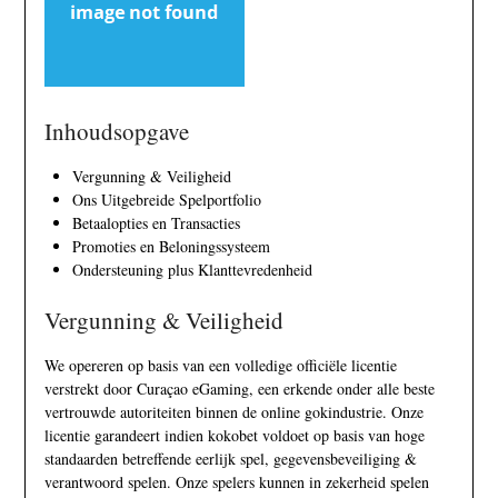
Inhoudsopgave
Vergunning & Veiligheid
Ons Uitgebreide Spelportfolio
Betaalopties en Transacties
Promoties en Beloningssysteem
Ondersteuning plus Klanttevredenheid
Vergunning & Veiligheid
We opereren op basis van een volledige officiële licentie
verstrekt door Curaçao eGaming, een erkende onder alle beste
vertrouwde autoriteiten binnen de online gokindustrie. Onze
licentie garandeert indien
kokobet
voldoet op basis van hoge
standaarden betreffende eerlijk spel, gegevensbeveiliging &
verantwoord spelen. Onze spelers kunnen in zekerheid spelen