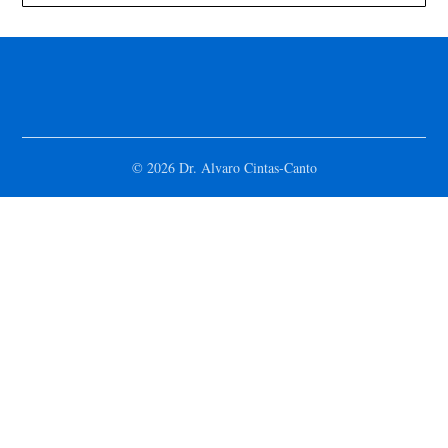
© 2026 Dr. Alvaro Cintas-Canto