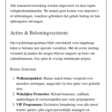
Alle transactieverwerking worden uitgevoerd via deze topste
veiligheidsstandaarden. We nemen geen kosten voor deposito’s
of uitbetalingen, waardoor gebruikers het gehele bedrag uit hun
opbrengsten ontvangen.
Acties & Beloningssysteem
Ons loyaliteitsprogramma blijft ontwikkeld voor langdurige
leden te belonen met speciale voordelen. Met de eerste storting
verzamel jij punten die mogen blijven omgezet op basis van
cadeaubonussen, free spins & overige uitstekende prijzen.
Bonus Structuur
Welkomstpakket:
Ruime match bonus verspreid over
meerdere stortingen, aangevuld via free spins voor geliefde
slots
Wekelijkse Promoties:
Reload bonussen, cashback
aanbiedingen & toernooispellen met vaste prijzenpotten
VIP Programma:
Exclusieve benadering voor alle meest
trouwe spelers, plus eigen persoonlijke managers en