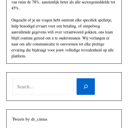
van ruim de 78%, aanzienlijk beter als alle sectorgemiddelde tot
45%.
Ongeacht of je nu vragen hebt omtrent elke specifiek spelletje,
hulp benodigd ervaart voor een betaling, of simpelweg
aanvullende gegevens wilt over verantwoord gokken, ons team
blijft continu gereed om u te ondersteunen. Wij verlangen er
naar om alle communicatie te omvormen tot elke prettige
ervaring die bijdraagt voor jouw volledige tevredenheid op alle
platform.
SEARCH
Tweets by dr_cintas