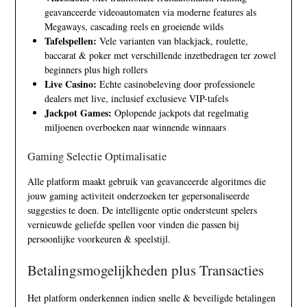
geavanceerde videoautomaten via moderne features als
Megaways, cascading reels en groeiende wilds
Tafelspellen:
Vele varianten van blackjack, roulette,
baccarat & poker met verschillende inzetbedragen ter zowel
beginners plus high rollers
Live Casino:
Echte casinobeleving door professionele
dealers met live, inclusief exclusieve VIP-tafels
Jackpot Games:
Oplopende jackpots dat regelmatig
miljoenen overboeken naar winnende winnaars
Gaming Selectie Optimalisatie
Alle platform maakt gebruik van geavanceerde algoritmes die
jouw gaming activiteit onderzoeken ter gepersonaliseerde
suggesties te doen. De intelligente optie ondersteunt spelers
vernieuwde geliefde spellen voor vinden die passen bij
persoonlijke voorkeuren & speelstijl.
Betalingsmogelijkheden plus Transacties
Het platform onderkennen indien snelle & beveiligde betalingen