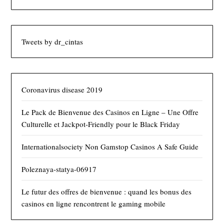
Tweets by dr_cintas
Coronavirus disease 2019
Le Pack de Bienvenue des Casinos en Ligne – Une Offre
Culturelle et Jackpot‑Friendly pour le Black Friday
Internationalsociety Non Gamstop Casinos A Safe Guide
Poleznaya-statya-06917
Le futur des offres de bienvenue : quand les bonus des
casinos en ligne rencontrent le gaming mobile