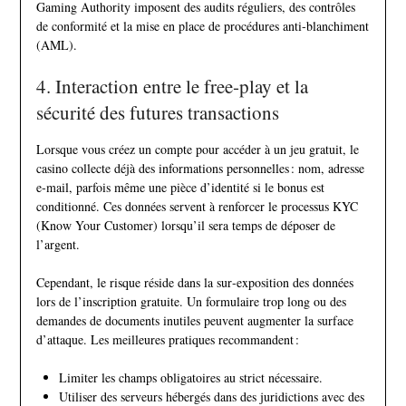
Gaming Authority imposent des audits réguliers, des contrôles
de conformité et la mise en place de procédures anti‑blanchiment
(AML).
4. Interaction entre le free‑play et la
sécurité des futures transactions
Lorsque vous créez un compte pour accéder à un jeu gratuit, le
casino collecte déjà des informations personnelles : nom, adresse
e‑mail, parfois même une pièce d’identité si le bonus est
conditionné. Ces données servent à renforcer le processus KYC
(Know Your Customer) lorsqu’il sera temps de déposer de
l’argent.
Cependant, le risque réside dans la sur‑exposition des données
lors de l’inscription gratuite. Un formulaire trop long ou des
demandes de documents inutiles peuvent augmenter la surface
d’attaque. Les meilleures pratiques recommandent :
Limiter les champs obligatoires au strict nécessaire.
Utiliser des serveurs hébergés dans des juridictions avec des