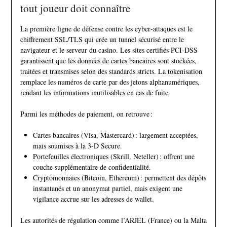
tout joueur doit connaître
La première ligne de défense contre les cyber‑attaques est le
chiffrement SSL/TLS qui crée un tunnel sécurisé entre le
navigateur et le serveur du casino. Les sites certifiés PCI‑DSS
garantissent que les données de cartes bancaires sont stockées,
traitées et transmises selon des standards stricts. La tokenisation
remplace les numéros de carte par des jetons alphanumériques,
rendant les informations inutilisables en cas de fuite.
Parmi les méthodes de paiement, on retrouve :
Cartes bancaires (Visa, Mastercard) : largement acceptées,
mais soumises à la 3‑D Secure.
Portefeuilles électroniques (Skrill, Neteller) : offrent une
couche supplémentaire de confidentialité.
Cryptomonnaies (Bitcoin, Ethereum) : permettent des dépôts
instantanés et un anonymat partiel, mais exigent une
vigilance accrue sur les adresses de wallet.
Les autorités de régulation comme l’ARJEL (France) ou la Malta