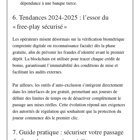
dépendance à une banque tierce.
6. Tendances 2024‑2025 : l’essor du
« free‑play sécurisé »
Les opérateurs misent désormais sur la vérification biométrique
(empreinte digitale ou reconnaissance faciale) dès la phase
gratuite, afin de prévenir les fraudes d’identité avant le premier
dépôt. La blockchain est utilisée pour tracer chaque crédit de
bonus, garantissant l’immutabilité des conditions de mise et
facilitant les audits externes.
Par ailleurs, les outils d’auto‑exclusion s’intègrent directement
dans les interfaces de jeu gratuit, permettant aux joueurs de
définir des limites de temps ou de désactiver complètement le
passage aux mises réelles. Cette évolution répond aux exigences
des autorités de régulation qui souhaitent que la protection du
joueur commence dès le premier clic.
7. Guide pratique : sécuriser votre passage