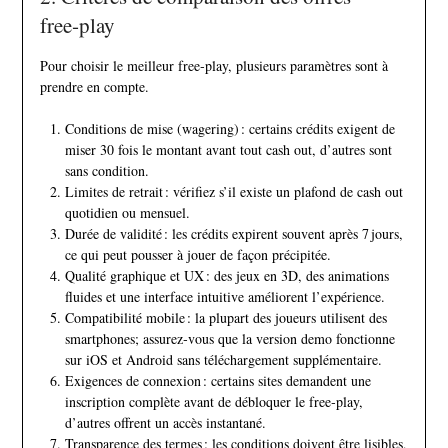
free‑play
Pour choisir le meilleur free‑play, plusieurs paramètres sont à
prendre en compte.
Conditions de mise (wagering) : certains crédits exigent de
miser 30 fois le montant avant tout cash out, d’autres sont
sans condition.
Limites de retrait : vérifiez s’il existe un plafond de cash out
quotidien ou mensuel.
Durée de validité : les crédits expirent souvent après 7 jours,
ce qui peut pousser à jouer de façon précipitée.
Qualité graphique et UX : des jeux en 3D, des animations
fluides et une interface intuitive améliorent l’expérience.
Compatibilité mobile : la plupart des joueurs utilisent des
smartphones; assurez‑vous que la version demo fonctionne
sur iOS et Android sans téléchargement supplémentaire.
Exigences de connexion : certains sites demandent une
inscription complète avant de débloquer le free‑play,
d’autres offrent un accès instantané.
Transparence des termes : les conditions doivent être lisibles,