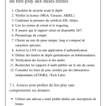
du free‑play aux mises réelles
Checklist de sécurité avant le dépôt
Vérifier la licence (MGA, Curacao, ARJEL).
Confirmer la présence du certificat SSL (https).
Lire les termes de retrait et le wagering.
S’assurer que le support client est disponible 24/7.
Paramétrage du compte
Choisir un mot de passe unique, long et composé de
caractères spéciaux.
Activer la 2‑FA via une application d’authentification.
Définir des limites de dépôt quotidiennes ou hebdomadaires.
Vérification des licences et des audits
Rechercher les rapports d’audit publiés sur le site du casino.
Consulter les listes de jeux certifiés par des laboratoires
indépendants (eCOGRA, iTech Labs).
7.1. Astuces pour profiter du free‑play sans
compromettre ses données
Utiliser une adresse e‑mail jetable dédiée aux inscriptions de
bonus.