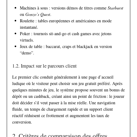
Machines à sous : versions démos de titres comme
Starburst
ou
Gonzo’s Quest
.
Roulette : tables européennes et américaines en mode
instantané.
Poker : tournois sit‑and‑go et cash games avec jetons
virtuels.
Jeux de table : baccarat, craps et blackjack en version
“demo”.
1.2. Impact sur le parcours client
Le premier clic conduit généralement à une page d’accueil
ludique où le visiteur peut choisir son jeu gratuit préféré. Après
quelques minutes de jeu, le système propose souvent un bonus de
dépôt ou un cashback, créant ainsi un point de friction : le joueur
doit décider s’il veut passer à la mise réelle. Une navigation
fluide, un temps de chargement rapide et un support client
réactif réduisent ce frottement et augmentent les taux de
conversion.
2. Critères de comparaison des offres