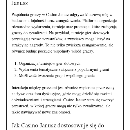
Janusz
Wspólnota graczy w Casino Janusz odgrywa kluczową rolę w
budowaniu lojalności oraz zaangażowania. Platforma organizuje
różnorodne wydarzenia, turnieje oraz promocje, które zachęcają
graczy do rywalizacji. Na przykład, turnieje gier slotowych
przyciągają rzesze uczestników, a zwycięzcy mogą liczyć na
atrakcyjne nagrody. To nie tylko zwiększa zaangażowanie, ale
również buduje poczucie wspólnoty wśród graczy.
Organizacja turniejów gier slotowych
Wydarzenia tematyczne związane z popularnymi grami
Możliwość tworzenia grup i wspólnego grania
Interakcja między graczami jest również wspierana przez czaty
na żywo oraz fora dyskusyjne, gdzie mogą dzielić się swoimi
doświadczeniami i strategiami. Casino Janusz stara się tworzyć
przestrzeń, w której gracze mogą nie tylko rywalizować, ale
także nawiązywać nowe znajomości.
Jak Casino Janusz dostosowuje się do