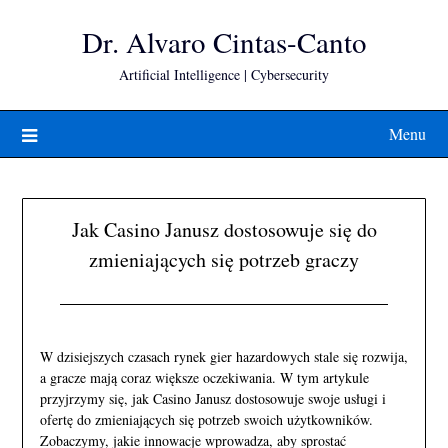
Skip
Dr. Alvaro Cintas-Canto
to
content
Artificial Intelligence | Cybersecurity
Menu
Jak Casino Janusz dostosowuje się do
zmieniających się potrzeb graczy
W dzisiejszych czasach rynek gier hazardowych stale się rozwija,
a gracze mają coraz większe oczekiwania. W tym artykule
przyjrzymy się, jak
Casino Janusz
dostosowuje swoje usługi i
ofertę do zmieniających się potrzeb swoich użytkowników.
Zobaczymy, jakie innowacje wprowadza, aby sprostać