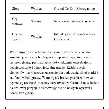
Sloty
Wysoka
Gry od NetEnt, Microgaming
Gry
Średnia
Nowoczesne wersje klasyków
stołowe
Gry na
Interaktywne doświadczenia z
Wysoka
żywo
krupierami
Wnioskując, Casino Janusz nieustannie dostosowuje się do
zmieniających się potrzeb graczy, wprowadzając innowacje
technologiczne, personalizując doświadczenia oraz dbając o
bezpieczeństwo i odpowiedzialne granie. Każdy z tych
elementów ma kluczowe znaczenie dla budowania silnej marki i
zaufania wśród graczy. W miarę jak branża gier hazardowych
będzie się rozwijać, możemy oczekiwać, że Casino Janusz będzie
na czołowej pozycji, dostosowując się do nowych wyzwań i
oczekiwań graczy.