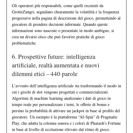
Gli operatori più responsabili, come quelli recensiti da
GrotteZungri, segnalano chiaramente la volatilità e la frequenza
progressive nella pagina di descrizione del gioco, permettendo al
giocatore di prendere decisioni informate. Quando queste
informazioni sono nascoste o presentate in modo ambiguo, si
crea un divario etico che può favorire pratiche di gioco
problematiche.
6. Prospettive future: intelligenza
artificiale, realtà aumentata e nuovi
dilemmi etici – 440 parole
L’avvento dell’intelligenza artificiale sta trasformando il modo in
cui i giochi di slot vengono progettati e commercializzati.
Algoritmi di machine learning analizzano i dati di gioco in
tempo reale per personalizzare i temi, le offerte di bonus e
persino la probabilità di attivare un jackpot in base al profilo del
giocatore. Un esempio è la piattaforma “AI‑Spin” di Pragmatic
Play, che adatta la colonna sonora e i colori di Pharaoh’s Fortune
in base al livello di eccitazione rilevato dal ritmo di gioco.