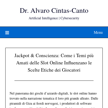
Skip
Dr. Alvaro Cintas-Canto
to
content
Artificial Intelligence | Cybersecurity
Menu
Jackpot & Conscienza: Come i Temi più
Amati delle Slot Online Influenzano le
Scelte Etiche dei Giocatori
Nel panorama dei giochi d’azzardo digitali, le slot online hanno
trovato nella narrazione tematica il loro più grande alleato. Dalle
piramidi di Giza ai fiordi norvegesi, i produttori di software