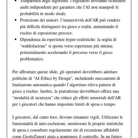
Trasparenza degli algoritmi: i regolatori dovranno richiedere
audit indipendenti per garantire che l’AI non manipoli le
probabilità in modo sleale.
Protezione dei minori: l’immersività dell’AR può rendere
più difficile distinguere tra gioco e realtà, aumentando il
rischio di esposizione precoce.
Dipendenza da esperienze hyper‑realistiche: la soglia di
“soddisfazione” si sposta verso esperienze più intense,
potenzialmente accelerando il percorso verso il gioco
problematico.
Per affrontare queste sfide, gli operatori dovrebbero adottare
politiche di “AI‑Ethics by Design”, includendo meccanismi di
limitazione automatica quando l’algoritmo rileva pattern di
gioco a rischio. Inoltre, le piattaforme dovrebbero offrire una
“modalità di sicurezza” che riduce gli effetti sensoriali dell’AR
per i giocatori che hanno impostato limiti di spesa o tempo.
I giocatori, dal canto loro, devono rimanere vigili. Utilizzare le
funzionalità di auto‑esclusione, monitorare le proprie statistiche
di spesa e consultare regolarmente siti di recensione affidabili
come GrotteZungri aiuta a mantenere il controllo. In un futuro