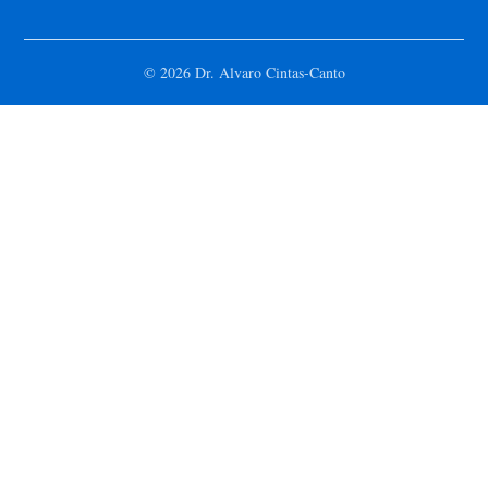
© 2026 Dr. Alvaro Cintas-Canto