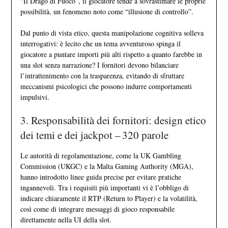
“Il Drago di Fuoco”, il giocatore tende a sovrastimare le proprie
possibilità, un fenomeno noto come “illusione di controllo”.
Dal punto di vista etico, questa manipolazione cognitiva solleva
interrogativi: è lecito che un tema avventuroso spinga il
giocatore a puntare importi più alti rispetto a quanto farebbe in
una slot senza narrazione? I fornitori devono bilanciare
l’intrattenimento con la trasparenza, evitando di sfruttare
meccanismi psicologici che possono indurre comportamenti
impulsivi.
3. Responsabilità dei fornitori: design etico
dei temi e dei jackpot – 320 parole
Le autorità di regolamentazione, come la UK Gambling
Commission (UKGC) e la Malta Gaming Authority (MGA),
hanno introdotto linee guida precise per evitare pratiche
ingannevoli. Tra i requisiti più importanti vi è l’obbligo di
indicare chiaramente il RTP (Return to Player) e la volatilità,
così come di integrare messaggi di gioco responsabile
direttamente nella UI della slot.