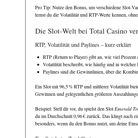
Pro Tip: Nutze den Bonus, um verschiedene Slot‑Vari
lernst du die Volatilität und RTP‑Werte kennen, ohne 
Die Slot‑Welt bei Total Casino ve
RTP, Volatilität und Paylines – kurz erklärt
RTP (Return to Player) gibt an, wie viel Prozent d
Volatilität beschreibt, wie häufig und in welch
Paylines sind die Gewinnlinien, über die Kombi
Ein Slot mit 96,5 % RTP und mittlerer Volatilität bi
Gewinnen und gelegentlichen größeren Auszahlung
Beispiel: Stell dir vor, du spielst den Slot
Emerald Tr
du im Durchschnitt 0,96 € zurück. Das klingt nach ei
besonders, wenn du den Bonus nutzt, um deine Einsa