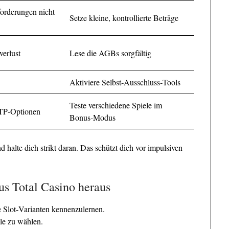
forderungen nicht
Setze kleine, kontrollierte Beträge
verlust
Lese die AGBs sorgfältig
Aktiviere Selbst‑Ausschluss‑Tools
Teste verschiedene Spiele im
RTP‑Optionen
Bonus‑Modus
 halte dich strikt daran. Das schützt dich vor impulsiven
us Total Casino heraus
 Slot‑Varianten kennenzulernen.
le zu wählen.