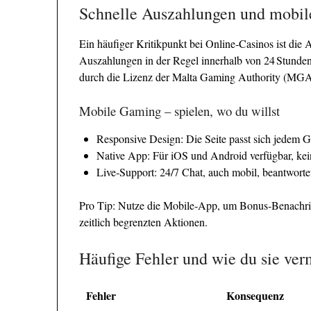
Schnelle Auszahlungen und mobile 
Ein häufiger Kritikpunkt bei Online‑Casinos ist die 
Auszahlungen in der Regel innerhalb von 24 Stunden,
durch die Lizenz der Malta Gaming Authority (MGA)
Mobile Gaming – spielen, wo du willst
Responsive Design: Die Seite passt sich jedem G
Native App: Für iOS und Android verfügbar, kein
Live‑Support: 24/7 Chat, auch mobil, beantworte
Pro Tip: Nutze die Mobile‑App, um Bonus‑Benachrich
zeitlich begrenzten Aktionen.
Häufige Fehler und wie du sie ver
Fehler
Konsequenz