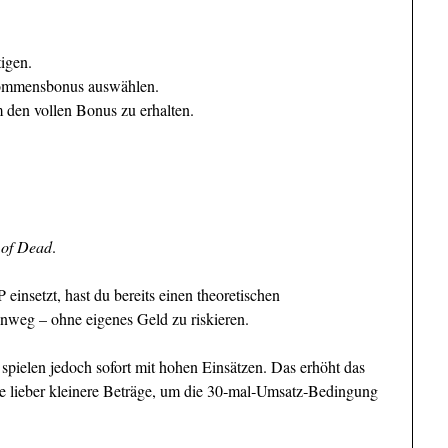
igen.
kommensbonus auswählen.
 den vollen Bonus zu erhalten.
 of Dead
.
einsetzt, hast du bereits einen theoretischen
inweg – ohne eigenes Geld zu riskieren.
pielen jedoch sofort mit hohen Einsätzen. Das erhöht das
tze lieber kleinere Beträge, um die 30‑mal‑Umsatz‑Bedingung