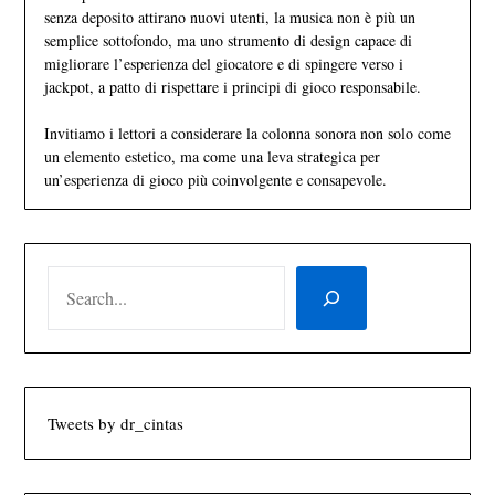
senza deposito attirano nuovi utenti, la musica non è più un
semplice sottofondo, ma uno strumento di design capace di
migliorare l’esperienza del giocatore e di spingere verso i
jackpot, a patto di rispettare i principi di gioco responsabile.
Invitiamo i lettori a considerare la colonna sonora non solo come
un elemento estetico, ma come una leva strategica per
un’esperienza di gioco più coinvolgente e consapevole.
SEARCH
Tweets by dr_cintas