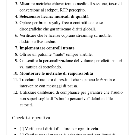
Misurare metriche chiave: tempo medio di sessione, tasso di
conversione al jackpot, RTP percepito.
Selezionare licenze musicali di qualità
Optare per brani royalty‑free o contratti con case
discografiche che garantiscano diritti globali.
Verificare che le licenze coprano streaming su mobile,
desktop e live‑casino.
Implementare controlli utente
Offrire un pulsante “mute” sempre visibile.
Consentire la personalizzazione del volume per effetti sonori
vs. musica di sottofondo.
Monitorare le metriche di responsabilità
Tracciare il numero di sessioni che superano le 60 min e
intervenire con messaggi di pausa.
Utilizzare dashboard di compliance per garantire che l’audio
non superi soglie di “stimolo persuasivo” definite dalle
autorità.
Checklist operativa
[ ] Verificare i diritti d’autore per ogni traccia.
[ ] Configurare il motore di adaptive sound con limiti di