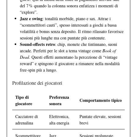
del 7 % quando la colonna sonora enfatizza i momenti di
“explore”.
Jazz e swing
: tonalità morbide, piano e sax. Attrae i
“scommettitori cauti”, spesso interessati a giochi a bassa
volatilità e bonus senza deposito. Il ritmo rilassato favorisce
sessioni più lunghe ma con puntate più contenute.
Sound‑effects retro
: chip, monete che tintinnano, suoni
arcade. Perfetti per le slot a tema vintage come
Book of
Dead
. Questi effetti aumentano la percezione di “vintage
reward” e spingono il giocatore a rimanere nella modalità
free‑spin più a lungo.
Profilazione dei giocatori
Tipo di
Preferenza
Comportamento tipico
giocatore
sonora
Cacciatore di
Elettronica,
Puntate elevate, sessioni
adrenalina
alta energia
brevi
Scommettitore
Jazz,
Sessioni prolungate,