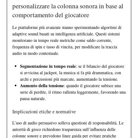
personalizzare la colonna sonora in base al
comportamento del giocatore
Le piattaforme più avanzate stanno sperimentando algoritmi di
adaptive sound basati su intelligenza artificiale. Questi sistemi
monitorano in tempo reale metriche come saldo corrente,
frequenza di spin e tasso di vincita, per modificare la traccia
audio in modo contestuale.
Segmentazione in tempo reale
: se il bilancio del giocatore
si avvicina al jackpot, la musica si fa più drammatica, con
archi e percussioni più marcate, aumentando la tensione.
Aumento della tensione
: quando il giocatore subisce una
serie di perdite, il ritmo rallenta leggermente, favorendo una
pausa naturale.
Implicazioni etiche e normative
L’uso di audio persuasivo solleva questioni di responsabilità. Le
autorità di gioco richiedono trasparenza sull’influenza delle
colonne sonore e prevedono linee guida per evitare pratiche