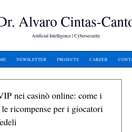
Dr. Alvaro Cintas-Cant
Artificial Intelligence | Cybersecurity
ME
NEWSLETTER
PROJECTS
CAREER
CONT
VIP nei casinò online: come i
 le ricompense per i giocatori
fedeli