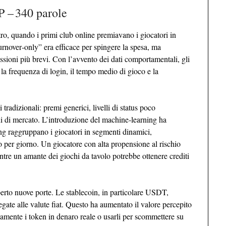
P – 340 parole
tro, quando i primi club online premiavano i giocatori in
rnover‑only” era efficace per spingere la spesa, ma
essioni più brevi. Con l’avvento dei dati comportamentali, gli
la frequenza di login, il tempo medio di gioco e la
tradizionali: premi generici, livelli di status poco
ioni di mercato. L’introduzione del machine‑learning ha
ing raggruppano i giocatori in segmenti dinamici,
 per giorno. Un giocatore con alta propensione al rischio
tre un amante dei giochi da tavolo potrebbe ottenere crediti
aperto nuove porte. Le stablecoin, in particolare USDT,
egate alle valute fiat. Questo ha aumentato il valore percepito
damente i token in denaro reale o usarli per scommettere su