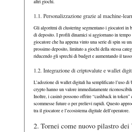
altri giochi.
1.1. Personalizzazione grazie al machine‑lear
Gli algoritmi di clustering segmentano i giocatori in b
di deposito. I profili dinamici si aggiornano in temp
giocatore che ha appena vinto una serie di spin su un
prossimo deposito, limitato a giochi della stessa cate
riducendo gli sprechi di budget e aumentando il tasso
1.2. Integrazione di criptovalute e wallet digi
L’adozione di wallet digitali ha semplificato l’uso di
crypto hanno un valore immediatamente riconoscibile, p
Inoltre, i casinò possono offrire “cashback in token” 
scommesse future o per prelievi rapidi. Questo approcc
tra il giocatore e l’ecosistema digitale dell’operatore.
2. Tornei come nuovo pilastro dei