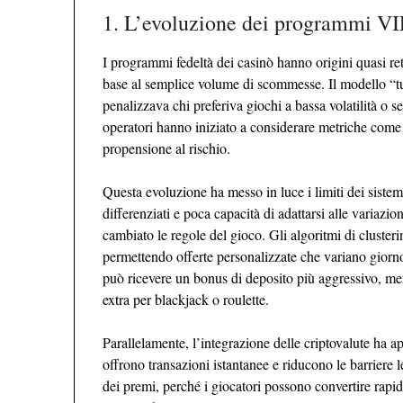
1. L’evoluzione dei programmi VI
I programmi fedeltà dei casinò hanno origini quasi re
base al semplice volume di scommesse. Il modello “tu
penalizzava chi preferiva giochi a bassa volatilità o s
operatori hanno iniziato a considerare metriche come 
propensione al rischio.
Questa evoluzione ha messo in luce i limiti dei sistemi 
differenziati e poca capacità di adattarsi alle variaz
cambiato le regole del gioco. Gli algoritmi di cluster
permettendo offerte personalizzate che variano giorno
può ricevere un bonus di deposito più aggressivo, men
extra per blackjack o roulette.
Parallelamente, l’integrazione delle criptovalute ha 
offrono transazioni istantanee e riducono le barriere l
dei premi, perché i giocatori possono convertire rapi