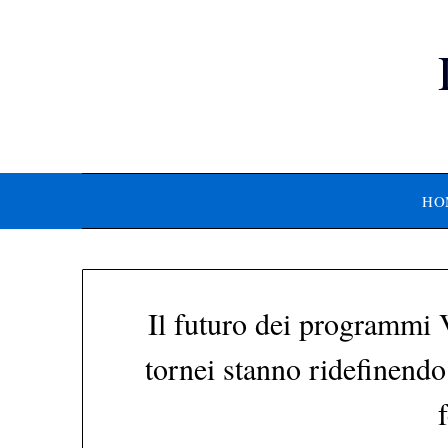
Skip
to
content
HO
Il futuro dei programmi 
tornei stanno ridefinendo