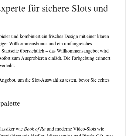
xperte für sichere Slots und
Spieler und kombiniert ein frisches Design mit einer klaren
ügiger Willkommensbonus und ein umfangreiches
e Startseite übersichtlich – das Willkommensangebot wird
sofort zum Ausprobieren einlädt. Die Farbgebung erinnert
erleiht.
gebot, um die Slot‑Auswahl zu testen, bevor Sie echtes
palette
Klassiker wie
Book of Ra
und moderne Video‑Slots wie
 Entwicklern wie NetEnt, Microgaming und Play’n GO, was