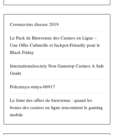
Coronavirus disease 2019
Le Pack de Bienvenue des Casinos en Ligne –
Une Offre Culturelle et Jackpot‑Friendly pour le
Black Friday
Internationalsociety Non Gamstop Casinos A Safe
Guide
Poleznaya-statya-06917
Le futur des offres de bienvenue : quand les
bonus des casinos en ligne rencontrent le gaming
mobile