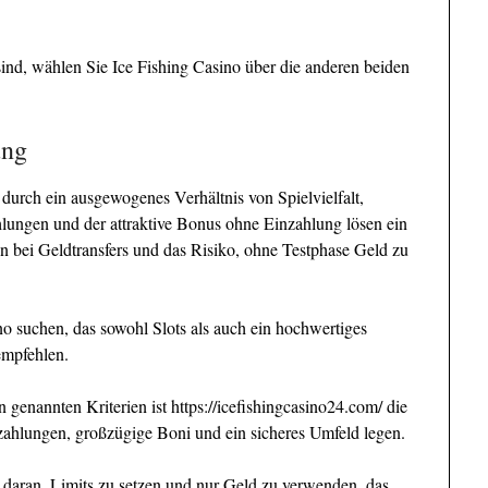
ind, wählen Sie Ice Fishing Casino über die anderen beiden
ung
durch ein ausgewogenes Verhältnis von Spielvielfalt,
lungen und der attraktive Bonus ohne Einzahlung lösen ein
en bei Geldtransfers und das Risiko, ohne Testphase Geld zu
ino suchen, das sowohl Slots als auch ein hochwertiges
empfehlen.
n genannten Kriterien ist
https://icefishingcasino24.com/
die
szahlungen, großzügige Boni und ein sicheres Umfeld legen.
aran, Limits zu setzen und nur Geld zu verwenden, das