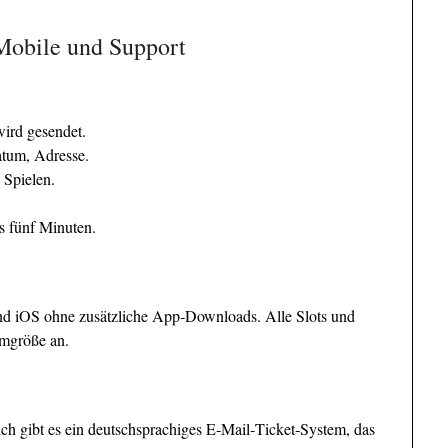
 Mobile und Support
wird gesendet.
tum, Adresse.
 Spielen.
ls fünf Minuten.
nd iOS ohne zusätzliche App‑Downloads. Alle Slots und
rmgröße an.
lich gibt es ein deutschsprachiges E‑Mail‑Ticket‑System, das