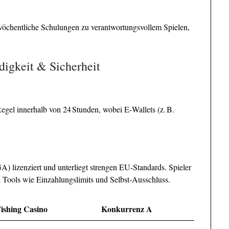
wöchentliche Schulungen zu verantwortungsvollem Spielen,
digkeit & Sicherheit
Regel innerhalb von 24 Stunden, wobei E‑Wallets (z. B.
) lizenziert und unterliegt strengen EU‑Standards. Spieler
n Tools wie Einzahlungslimits und Selbst‑Ausschluss.
Fishing Casino
Konkurrenz A