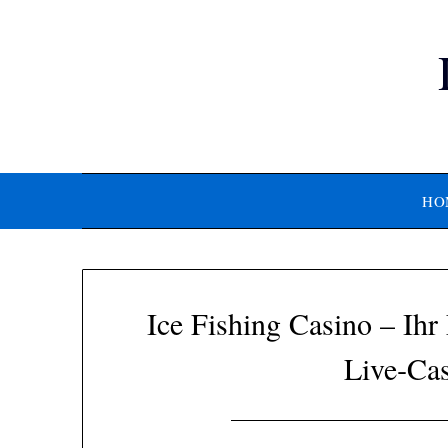
Skip
to
content
HO
Ice Fishing Casino – Ihr 
Live‑Cas