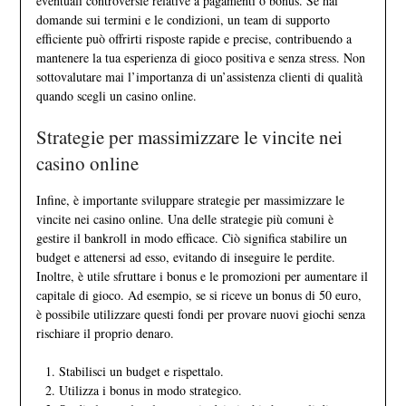
eventuali controversie relative a pagamenti o bonus. Se hai
domande sui termini e le condizioni, un team di supporto
efficiente può offrirti risposte rapide e precise, contribuendo a
mantenere la tua esperienza di gioco positiva e senza stress. Non
sottovalutare mai l’importanza di un’assistenza clienti di qualità
quando scegli un casino online.
Strategie per massimizzare le vincite nei
casino online
Infine, è importante sviluppare strategie per massimizzare le
vincite nei casino online. Una delle strategie più comuni è
gestire il bankroll in modo efficace. Ciò significa stabilire un
budget e attenersi ad esso, evitando di inseguire le perdite.
Inoltre, è utile sfruttare i bonus e le promozioni per aumentare il
capitale di gioco. Ad esempio, se si riceve un bonus di 50 euro,
è possibile utilizzare questi fondi per provare nuovi giochi senza
rischiare il proprio denaro.
Stabilisci un budget e rispettalo.
Utilizza i bonus in modo strategico.