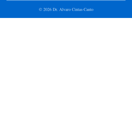
© 2026 Dr. Alvaro Cintas-Canto