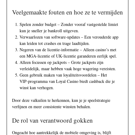
Veelgemaakte fouten en hoe ze te vermijden
Spelen zonder budget – Zonder vooraf vastgestelde limiet
kun je sneller je bankroll uitgeven.
Verwaarlozen van software‑updates – Een verouderde app
kan leiden tot crashes en trage laadtijden.
Negeren van de licentie‑informatie – Alleen casino’s met
een MGA‑licentie of UK‑licentie garanderen eerlijk spel.
Alleen focussen op jackpots – Grote jackpots zijn
verleidelijk, maar hebben vaak hoge wagering‑vereisten.
Geen gebruik maken van loyaliteitsvoordelen – Het
VIP‑programma van Loyal Casino biedt cashback die je
winst kan verhogen.
Door deze valkuilen te herkennen, kun je je speelstrategie
verfijnen en meer consistente winsten behalen.
De rol van verantwoord gokken
Ongeacht hoe aantrekkelijk de mobiele omgeving is, blijft