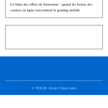
Le futur des offres de bienvenue : quand les bonus des
casinos en ligne rencontrent le gaming mobile
© 2026 Dr. Alvaro Cintas-Canto