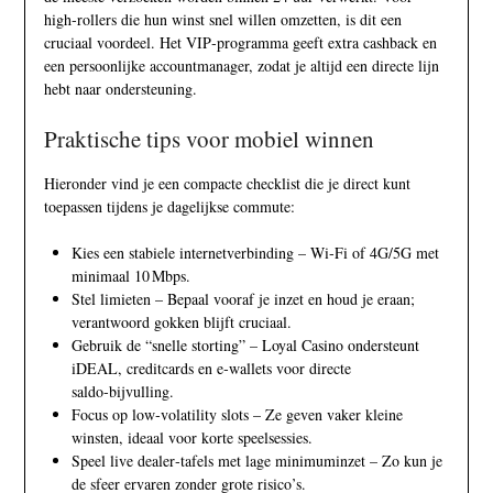
high‑rollers die hun winst snel willen omzetten, is dit een
cruciaal voordeel. Het VIP‑programma geeft extra cashback en
een persoonlijke accountmanager, zodat je altijd een directe lijn
hebt naar ondersteuning.
Praktische tips voor mobiel winnen
Hieronder vind je een compacte checklist die je direct kunt
toepassen tijdens je dagelijkse commute:
Kies een stabiele internetverbinding – Wi‑Fi of 4G/5G met
minimaal 10 Mbps.
Stel limieten – Bepaal vooraf je inzet en houd je eraan;
verantwoord gokken blijft cruciaal.
Gebruik de “snelle storting” – Loyal Casino ondersteunt
iDEAL, creditcards en e‑wallets voor directe
saldo‑bijvulling.
Focus op low‑volatility slots – Ze geven vaker kleine
winsten, ideaal voor korte speelsessies.
Speel live dealer‑tafels met lage minimuminzet – Zo kun je
de sfeer ervaren zonder grote risico’s.