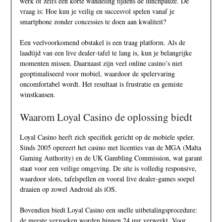
werk of zelfs een korte wandeling tijdens de lunchpauze. De
vraag is: Hoe kun je veilig en succesvol spelen vanaf je
smartphone zonder concessies te doen aan kwaliteit?
Een veelvoorkomend obstakel is een traag platform. Als de
laadtijd van een live dealer‑tafel te lang is, kun je belangrijke
momenten missen. Daarnaast zijn veel online casino’s niet
geoptimaliseerd voor mobiel, waardoor de spelervaring
oncomfortabel wordt. Het resultaat is frustratie en gemiste
winstkansen.
Waarom Loyal Casino de oplossing biedt
Loyal Casino heeft zich specifiek gericht op de mobiele speler.
Sinds 2005 opereert het casino met licenties van de MGA (Malta
Gaming Authority) en de UK Gambling Commission, wat garant
staat voor een veilige omgeving. De site is volledig responsive,
waardoor slots, tafelspellen en vooral live dealer‑games soepel
draaien op zowel Android als iOS.
Bovendien biedt Loyal Casino een snelle uitbetalingsprocedure:
de meeste verzoeken worden binnen 24 uur verwerkt. Voor