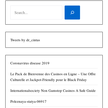
SEARCH
Tweets by dr_cintas
Coronavirus disease 2019
Le Pack de Bienvenue des Casinos en Ligne – Une Offre
Culturelle et Jackpot‑Friendly pour le Black Friday
Internationalsociety Non Gamstop Casinos A Safe Guide
Poleznaya-statya-06917