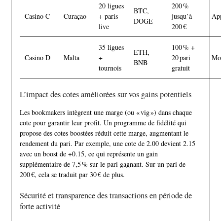
20 ligues
200 %
BTC,
Casino C
Curaçao
+ paris
jusqu’à
App
DOGE
live
200 €
35 ligues
100 % +
ETH,
Casino D
Malta
+
20 pari
Mo
BNB
tournois
gratuit
L’impact des cotes améliorées sur vos gains potentiels
Les bookmakers intègrent une marge (ou « vig ») dans chaque
cote pour garantir leur profit. Un programme de fidélité qui
propose des cotes boostées réduit cette marge, augmentant le
rendement du pari. Par exemple, une cote de 2.00 devient 2.15
avec un boost de +0.15, ce qui représente un gain
supplémentaire de 7,5 % sur le pari gagnant. Sur un pari de
200 €, cela se traduit par 30 € de plus.
Sécurité et transparence des transactions en période de
forte activité