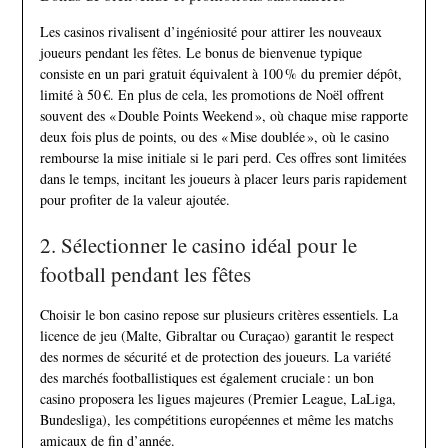
Les casinos rivalisent d’ingéniosité pour attirer les nouveaux
joueurs pendant les fêtes. Le bonus de bienvenue typique
consiste en un pari gratuit équivalent à 100 % du premier dépôt,
limité à 50 €. En plus de cela, les promotions de Noël offrent
souvent des « Double Points Weekend », où chaque mise rapporte
deux fois plus de points, ou des « Mise doublée », où le casino
rembourse la mise initiale si le pari perd. Ces offres sont limitées
dans le temps, incitant les joueurs à placer leurs paris rapidement
pour profiter de la valeur ajoutée.
2. Sélectionner le casino idéal pour le
football pendant les fêtes
Choisir le bon casino repose sur plusieurs critères essentiels. La
licence de jeu (Malte, Gibraltar ou Curaçao) garantit le respect
des normes de sécurité et de protection des joueurs. La variété
des marchés footballistiques est également cruciale : un bon
casino proposera les ligues majeures (Premier League, LaLiga,
Bundesliga), les compétitions européennes et même les matchs
amicaux de fin d’année.