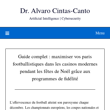
Skip
Dr. Alvaro Cintas-Canto
to
content
Artificial Intelligence | Cybersecurity
Menu
Guide complet : maximiser vos paris
footballistiques dans les casinos modernes
pendant les fêtes de Noël grâce aux
programmes de fidélité
L’effervescence du football atteint son paroxysme chaque
décembre. Les championnats européens, les coupes nationales et