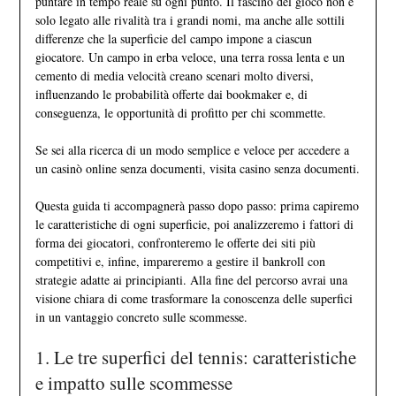
puntare in tempo reale su ogni punto. Il fascino del gioco non è
solo legato alle rivalità tra i grandi nomi, ma anche alle sottili
differenze che la superficie del campo impone a ciascun
giocatore. Un campo in erba veloce, una terra rossa lenta e un
cemento di media velocità creano scenari molto diversi,
influenzando le probabilità offerte dai bookmaker e, di
conseguenza, le opportunità di profitto per chi scommette.
Se sei alla ricerca di un modo semplice e veloce per accedere a
un casinò online senza documenti, visita
casino senza documenti
.
Questa guida ti accompagnerà passo dopo passo: prima capiremo
le caratteristiche di ogni superficie, poi analizzeremo i fattori di
forma dei giocatori, confronteremo le offerte dei siti più
competitivi e, infine, impareremo a gestire il bankroll con
strategie adatte ai principianti. Alla fine del percorso avrai una
visione chiara di come trasformare la conoscenza delle superfici
in un vantaggio concreto sulle scommesse.
1. Le tre superfici del tennis: caratteristiche
e impatto sulle scommesse