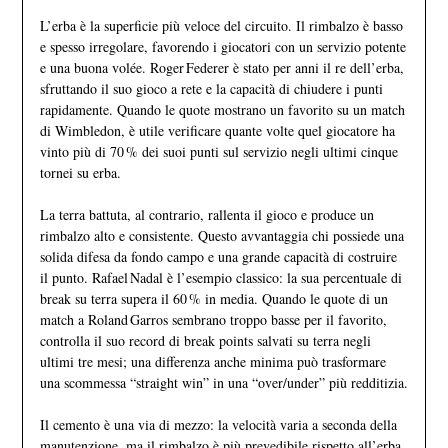
L’erba è la superficie più veloce del circuito. Il rimbalzo è basso
e spesso irregolare, favorendo i giocatori con un servizio potente
e una buona volée. Roger Federer è stato per anni il re dell’erba,
sfruttando il suo gioco a rete e la capacità di chiudere i punti
rapidamente. Quando le quote mostrano un favorito su un match
di Wimbledon, è utile verificare quante volte quel giocatore ha
vinto più di 70 % dei suoi punti sul servizio negli ultimi cinque
tornei su erba.
La terra battuta, al contrario, rallenta il gioco e produce un
rimbalzo alto e consistente. Questo avvantaggia chi possiede una
solida difesa da fondo campo e una grande capacità di costruire
il punto. Rafael Nadal è l’esempio classico: la sua percentuale di
break su terra supera il 60 % in media. Quando le quote di un
match a Roland Garros sembrano troppo basse per il favorito,
controlla il suo record di break points salvati su terra negli
ultimi tre mesi; una differenza anche minima può trasformare
una scommessa “straight win” in una “over/under” più redditizia.
Il cemento è una via di mezzo: la velocità varia a seconda della
manutenzione, ma il rimbalzo è più prevedibile rispetto all’erba.