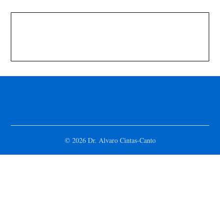
© 2026 Dr. Alvaro Cintas-Canto