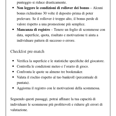
punteggio si riduce drasticamente.
Non leggere le condizioni di rollover dei bonus
– Alcuni
bonus richiedono 30 volte il deposito prima di poter
prelevare. Se il rollover è troppo alto, il bonus perde di
valore rispetto a una promozione più semplice.
Mancanza di registro
– Tenere un foglio di scommesse con
data, superficie, quota, risultato e motivazione ti aiuta a
individuare pattern di successo o errore.
Checklist pre‑match
Verifica la superficie e le statistiche specifiche del giocatore.
Controlla le condizioni meteo e l’orario di gioco.
Confronta le quote su almeno tre bookmaker.
Valuta il rischio rispetto al tuo bankroll (percentuale di
puntata).
Aggiorna il registro con le motivazioni della scommessa.
Seguendo questi passaggi, potrai affinare la tua capacità di
individuare le scommesse più profittevoli e ridurre gli errori di
valutazione.