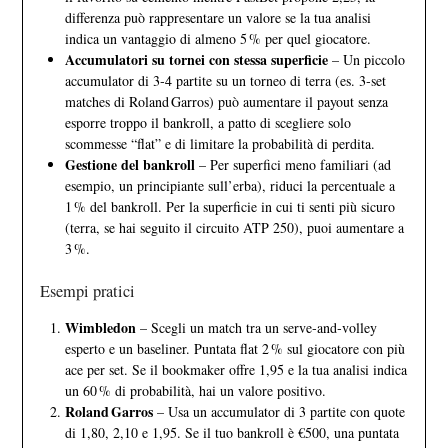
differenza può rappresentare un valore se la tua analisi
indica un vantaggio di almeno 5 % per quel giocatore.
Accumulatori su tornei con stessa superficie
– Un piccolo
accumulator di 3‑4 partite su un torneo di terra (es. 3‑set
matches di Roland Garros) può aumentare il payout senza
esporre troppo il bankroll, a patto di scegliere solo
scommesse “flat” e di limitare la probabilità di perdita.
Gestione del bankroll
– Per superfici meno familiari (ad
esempio, un principiante sull’erba), riduci la percentuale a
1 % del bankroll. Per la superficie in cui ti senti più sicuro
(terra, se hai seguito il circuito ATP 250), puoi aumentare a
3 %.
Esempi pratici
Wimbledon
– Scegli un match tra un serve‑and‑volley
esperto e un baseliner. Puntata flat 2 % sul giocatore con più
ace per set. Se il bookmaker offre 1,95 e la tua analisi indica
un 60 % di probabilità, hai un valore positivo.
Roland Garros
– Usa un accumulator di 3 partite con quote
di 1,80, 2,10 e 1,95. Se il tuo bankroll è €500, una puntata