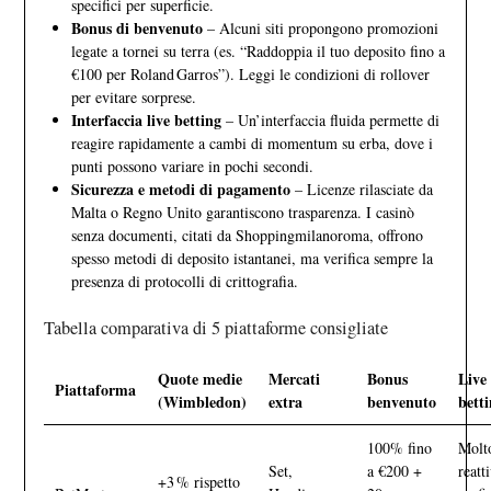
specifici per superficie.
Bonus di benvenuto
– Alcuni siti propongono promozioni
legate a tornei su terra (es. “Raddoppia il tuo deposito fino a
€100 per Roland Garros”). Leggi le condizioni di rollover
per evitare sorprese.
Interfaccia live betting
– Un’interfaccia fluida permette di
reagire rapidamente a cambi di momentum su erba, dove i
punti possono variare in pochi secondi.
Sicurezza e metodi di pagamento
– Licenze rilasciate da
Malta o Regno Unito garantiscono trasparenza. I casinò
senza documenti, citati da Shoppingmilanoroma, offrono
spesso metodi di deposito istantanei, ma verifica sempre la
presenza di protocolli di crittografia.
Tabella comparativa di 5 piattaforme consigliate
Quote medie
Mercati
Bonus
Live
Piattaforma
(Wimbledon)
extra
benvenuto
bett
100% fino
Molt
Set,
a €200 +
reatt
+3 % rispetto