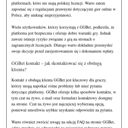
platformach, które nie mają polskiej licencji. Warto zatem
zapoznać się z regulacjami prawnymi dotyczącymi gier online w
Polsce, aby uniknąć nieprzyjemności.
Wielu użytkowników, którzy korzystają z GGBet, podkreśla, że
platforma jest bezpieczna i oferuje dobre warunki gry. Jednak
zawsze istnieje ryzyko związane z grą na stronach o
zagranicznych licencjach. Dlatego warto dokładnie przemyśleć
swoje decyzje przed zarejestrowaniem się i dokonaniem wpłaty.
GGBet kontakt – jak skontaktować się z obsługą
klienta?
Kontakt z obsługą klienta GGBet jest kluczowy dla graczy,
którzy mogą napotkać różne problemy lub mieć pytania
dotyczące platformy. GGBet oferuje kilka sposobów kontaktu, w
tym czat na żywo, e-mail oraz formularz kontaktowy dostępny
na stronie. Czat na żywo jest najczęściej wybieraną opcją,
ponieważ umożliwia szybkie uzyskanie odpowiedzi na pytania.
Warto również zwrócić uwagę na sekcję FAQ na stronie GGBet,
gdzie znajdują się odpowiedzi na najczęściej zadawane pytania