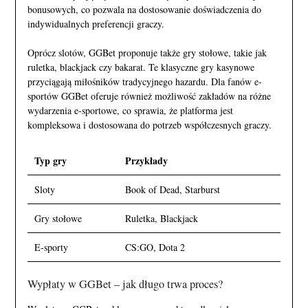
bonusowych, co pozwala na dostosowanie doświadczenia do
indywidualnych preferencji graczy.
Oprócz slotów, GGBet proponuje także gry stołowe, takie jak
ruletka, blackjack czy bakarat. Te klasyczne gry kasynowe
przyciągają miłośników tradycyjnego hazardu. Dla fanów e-
sportów GGBet oferuje również możliwość zakładów na różne
wydarzenia e-sportowe, co sprawia, że platforma jest
kompleksowa i dostosowana do potrzeb współczesnych graczy.
Typ gry
Przykłady
Sloty
Book of Dead, Starburst
Gry stołowe
Ruletka, Blackjack
E-sporty
CS:GO, Dota 2
Wypłaty w GGBet – jak długo trwa proces?