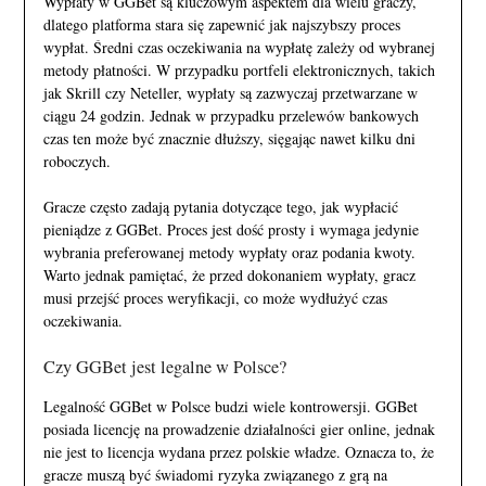
Wypłaty w GGBet są kluczowym aspektem dla wielu graczy,
dlatego platforma stara się zapewnić jak najszybszy proces
wypłat. Średni czas oczekiwania na wypłatę zależy od wybranej
metody płatności. W przypadku portfeli elektronicznych, takich
jak Skrill czy Neteller, wypłaty są zazwyczaj przetwarzane w
ciągu 24 godzin. Jednak w przypadku przelewów bankowych
czas ten może być znacznie dłuższy, sięgając nawet kilku dni
roboczych.
Gracze często zadają pytania dotyczące tego, jak wypłacić
pieniądze z GGBet. Proces jest dość prosty i wymaga jedynie
wybrania preferowanej metody wypłaty oraz podania kwoty.
Warto jednak pamiętać, że przed dokonaniem wypłaty, gracz
musi przejść proces weryfikacji, co może wydłużyć czas
oczekiwania.
Czy GGBet jest legalne w Polsce?
Legalność GGBet w Polsce budzi wiele kontrowersji. GGBet
posiada licencję na prowadzenie działalności gier online, jednak
nie jest to licencja wydana przez polskie władze. Oznacza to, że
gracze muszą być świadomi ryzyka związanego z grą na