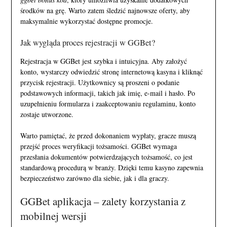
środków na grę. Warto zatem śledzić najnowsze oferty, aby
maksymalnie wykorzystać dostępne promocje.
Jak wygląda proces rejestracji w GGBet?
Rejestracja w GGBet jest szybka i intuicyjna. Aby założyć
konto, wystarczy odwiedzić stronę internetową kasyna i kliknąć
przycisk rejestracji. Użytkownicy są proszeni o podanie
podstawowych informacji, takich jak imię, e-mail i hasło. Po
uzupełnieniu formularza i zaakceptowaniu regulaminu, konto
zostaje utworzone.
Warto pamiętać, że przed dokonaniem wypłaty, gracze muszą
przejść proces weryfikacji tożsamości. GGBet wymaga
przesłania dokumentów potwierdzających tożsamość, co jest
standardową procedurą w branży. Dzięki temu kasyno zapewnia
bezpieczeństwo zarówno dla siebie, jak i dla graczy.
GGBet aplikacja – zalety korzystania z
mobilnej wersji