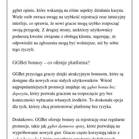
ggbet opinie, które wskazują na różne aspekty działania kasyna.
Wiele osób zwraca uwagę na szybkość rejestracji oraz intuicyjny
interfejs, co sprawia, że nowi gracze mogą szybko rozpocząć
swoją przygodę. Z drugiej strony, niektórzy użytkownicy
podnoszą kwestie związane z obsługą klienta, sugerując, że
odpowiedzi na zgłoszenia mogą być wolniejsze, niż by sobie
tego życzyli.
GGBet bonusy – co oferuje platforma?
GGBet przyciąga graczy dzięki atrakcyjnym bonusom, które są
dostępne dla nowych oraz stałych użytkowników. Wśród
najpopularniejszych promocji znajduje się
ggbet bonus bez
depozytu
, który pozwala graczom na rozpoczęcie gry bez
konieczności wpłacania własnych środków. To doskonała opcja
dla tych, którzy chcą przetestować platformę bez ryzyka.
Dodatkowo, GGBet oferuje bonusy za rejestrację oraz regularne
promocje, takie jak
ggbet darmowe spiny
, które pozwalają na
wypróbowanie nowych gier. Gracze często korzystają także z
ggbet bonus kod
, który umożliwia uzyskanie dodatkowych