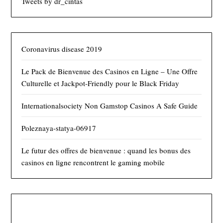
Tweets by dr_cintas
Coronavirus disease 2019
Le Pack de Bienvenue des Casinos en Ligne – Une Offre
Culturelle et Jackpot‑Friendly pour le Black Friday
Internationalsociety Non Gamstop Casinos A Safe Guide
Poleznaya-statya-06917
Le futur des offres de bienvenue : quand les bonus des
casinos en ligne rencontrent le gaming mobile