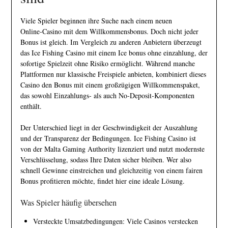
Viele Spieler beginnen ihre Suche nach einem neuen
Online‑Casino mit dem Willkommensbonus. Doch nicht jeder
Bonus ist gleich. Im Vergleich zu anderen Anbietern überzeugt
das Ice Fishing Casino mit einem
Ice bonus ohne einzahlung
, der
sofortige Spielzeit ohne Risiko ermöglicht. Während manche
Plattformen nur klassische Freispiele anbieten, kombiniert dieses
Casino den Bonus mit einem großzügigen Willkommenspaket,
das sowohl Einzahlungs‑ als auch No‑Deposit‑Komponenten
enthält.
Der Unterschied liegt in der Geschwindigkeit der Auszahlung
und der Transparenz der Bedingungen. Ice Fishing Casino ist
von der Malta Gaming Authority lizenziert und nutzt modernste
Verschlüsselung, sodass Ihre Daten sicher bleiben. Wer also
schnell Gewinne einstreichen und gleichzeitig von einem fairen
Bonus profitieren möchte, findet hier eine ideale Lösung.
Was Spieler häufig übersehen
Versteckte Umsatzbedingungen: Viele Casinos verstecken