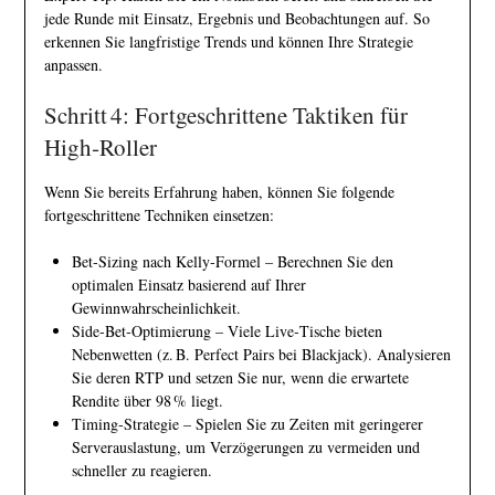
jede Runde mit Einsatz, Ergebnis und Beobachtungen auf. So
erkennen Sie langfristige Trends und können Ihre Strategie
anpassen.
Schritt 4: Fortgeschrittene Taktiken für
High‑Roller
Wenn Sie bereits Erfahrung haben, können Sie folgende
fortgeschrittene Techniken einsetzen:
Bet‑Sizing nach Kelly‑Formel – Berechnen Sie den
optimalen Einsatz basierend auf Ihrer
Gewinnwahrscheinlichkeit.
Side‑Bet‑Optimierung – Viele Live‑Tische bieten
Nebenwetten (z. B. Perfect Pairs bei Blackjack). Analysieren
Sie deren RTP und setzen Sie nur, wenn die erwartete
Rendite über 98 % liegt.
Timing‑Strategie – Spielen Sie zu Zeiten mit geringerer
Serverauslastung, um Verzögerungen zu vermeiden und
schneller zu reagieren.