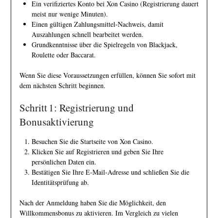
Ein verifiziertes Konto bei Xon Casino (Registrierung dauert
meist nur wenige Minuten).
Einen gültigen Zahlungsmittel‑Nachweis, damit
Auszahlungen schnell bearbeitet werden.
Grundkenntnisse über die Spielregeln von Blackjack,
Roulette oder Baccarat.
Wenn Sie diese Voraussetzungen erfüllen, können Sie sofort mit
dem nächsten Schritt beginnen.
Schritt 1: Registrierung und
Bonusaktivierung
Besuchen Sie die Startseite von Xon Casino.
Klicken Sie auf Registrieren und geben Sie Ihre
persönlichen Daten ein.
Bestätigen Sie Ihre E‑Mail‑Adresse und schließen Sie die
Identitätsprüfung ab.
Nach der Anmeldung haben Sie die Möglichkeit, den
Willkommensbonus zu aktivieren. Im Vergleich zu vielen