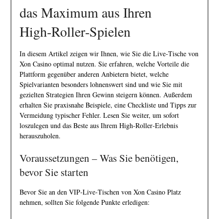
das Maximum aus Ihren
High‑Roller‑Spielen
In diesem Artikel zeigen wir Ihnen, wie Sie die Live‑Tische von
Xon Casino optimal nutzen. Sie erfahren, welche Vorteile die
Plattform gegenüber anderen Anbietern bietet, welche
Spielvarianten besonders lohnenswert sind und wie Sie mit
gezielten Strategien Ihren Gewinn steigern können. Außerdem
erhalten Sie praxisnahe Beispiele, eine Checkliste und Tipps zur
Vermeidung typischer Fehler. Lesen Sie weiter, um sofort
loszulegen und das Beste aus Ihrem High‑Roller‑Erlebnis
herauszuholen.
Voraussetzungen – Was Sie benötigen,
bevor Sie starten
Bevor Sie an den VIP‑Live‑Tischen von Xon Casino Platz
nehmen, sollten Sie folgende Punkte erledigen: