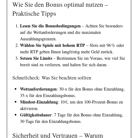
Wie Sie den Bonus optimal nutzen –
Praktische Tipps
Lesen Sie die Bonusbedingungen
– Achten Sie besonders
auf die Wettanforderungen und die maximalen
Auszahlungsgrenzen.
Wählen Sie Spiele mit hohem RTP
– Slots mit 96 % oder
mehr RTP geben Ihnen langfristig mehr Geld zurück.
Setzen Sie Limits
– Bestimmen Sie im Voraus, wie viel Sie
bereit sind zu verlieren, und halten Sie sich daran.
Schnellcheck: Was Sie beachten sollten
Wettanforderungen
: 30‑x für den Bonus ohne Einzahlung,
35‑x für den Einzahlungsbonus.
Mindest‑Einzahlung
: 10 €, um den 100‑Prozent‑Bonus zu
aktivieren.
Gültigkeitsdauer
: 7 Tage für den Bonus ohne Einzahlung,
30 Tage für den Einzahlungsbonus.
Sicherheit und Vertrauen – Warum