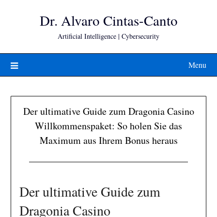
Skip
Dr. Alvaro Cintas-Canto
to
content
Artificial Intelligence | Cybersecurity
Menu
Der ultimative Guide zum Dragonia Casino
Willkommenspaket: So holen Sie das
Maximum aus Ihrem Bonus heraus
Der ultimative Guide zum
Dragonia Casino