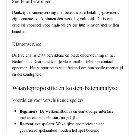
Snelle uitbetalingen
Dankzij de samenwerking met betrouwbare betalingsproviders,
zijn opnames vaak binnen één werkdag voltooid. Dit is een
cruciaal voordeel voor high‑rollers die hun winsten snel willen
benutten.
Klantenservice
De live chat is 24/7 bereikbaar en biedt ondersteuning in het
Nederlands. Daarnaast kun je via e‑mail of telefoon contact
opnemen. Het supportteam staat bekend om hun snelle reactietijd
en deskundigheid.
Waardepropositie en kosten‑batenanalyse
Voordelen voor verschillende spelers
Beginners
: De welkomstbonus en eenvoudige interface
maken een soepele start mogelijk.
Recreatieve spelers
: Wekelijkse promoties en een
gevarieerd spelaanbod houden het spel boeiend.