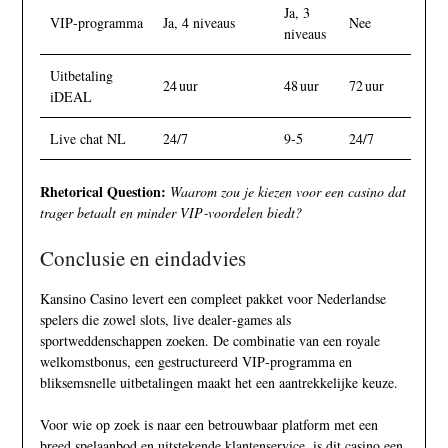
Ja, 3
VIP‑programma
Ja, 4 niveaus
Nee
niveaus
Uitbetaling
24 uur
48 uur
72 uur
iDEAL
Live chat NL
24/7
9‑5
24/7
Rhetorical Question:
Waarom zou je kiezen voor een casino dat
trager betaalt en minder VIP‑voordelen biedt?
Conclusie en eindadvies
Kansino Casino levert een compleet pakket voor Nederlandse
spelers die zowel slots, live dealer‑games als
sportweddenschappen zoeken. De combinatie van een royale
welkomstbonus, een gestructureerd VIP‑programma en
bliksemsnelle uitbetalingen maakt het een aantrekkelijke keuze.
Voor wie op zoek is naar een betrouwbaar platform met een
breed spelaanbod en uitstekende klantenservice, is dit casino een