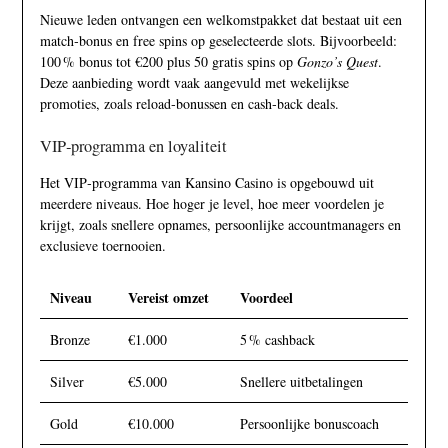
Nieuwe leden ontvangen een welkomstpakket dat bestaat uit een
match‑bonus en free spins op geselecteerde slots. Bijvoorbeeld:
100 % bonus tot €200 plus 50 gratis spins op
Gonzo’s Quest
.
Deze aanbieding wordt vaak aangevuld met wekelijkse
promoties, zoals reload‑bonussen en cash‑back deals.
VIP‑programma en loyaliteit
Het VIP‑programma van Kansino Casino is opgebouwd uit
meerdere niveaus. Hoe hoger je level, hoe meer voordelen je
krijgt, zoals snellere opnames, persoonlijke accountmanagers en
exclusieve toernooien.
Niveau
Vereist omzet
Voordeel
Bronze
€1.000
5 % cashback
Silver
€5.000
Snellere uitbetalingen
Gold
€10.000
Persoonlijke bonuscoach