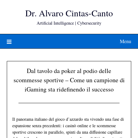
Skip
Dr. Alvaro Cintas-Canto
to
content
Artificial Intelligence | Cybersecurity
Menu
Dal tavolo da poker al podio delle
scommesse sportive – Come un campione di
iGaming sta ridefinendo il successo
Il panorama italiano del gioco d’azzardo sta vivendo una fase di
espansione senza precedenti: i casinò online e le scommesse
sportive crescono in parallelo, spinti da una diffusione capillare