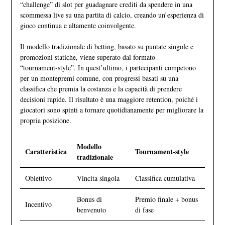
“challenge” di slot per guadagnare crediti da spendere in una
scommessa live su una partita di calcio, creando un’esperienza di
gioco continua e altamente coinvolgente.
Il modello tradizionale di betting, basato su puntate singole e
promozioni statiche, viene superato dal formato
“tournament‑style”. In quest’ultimo, i partecipanti competono
per un montepremi comune, con progressi basati su una
classifica che premia la costanza e la capacità di prendere
decisioni rapide. Il risultato è una maggiore retention, poiché i
giocatori sono spinti a tornare quotidianamente per migliorare la
propria posizione.
Modello
Caratteristica
Tournament‑style
tradizionale
Obiettivo
Vincita singola
Classifica cumulativa
Bonus di
Premio finale + bonus
Incentivo
benvenuto
di fase