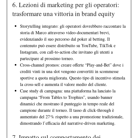
6. Lezioni di marketing per gli operatori:
trasformare una vittoria in brand equity
Storytelling integrato: gli operatori dovrebbero raccontare la
storia di Marco attraverso video‑documentari brevi,
evidenziando il suo percorso dal poker al betting. Il
contenuto può essere distribuito su YouTube, TikTok e
Instagram, con call‑to‑action che invitano gli utenti a
partecipare al prossimo torneo.
Cross‑channel promos: creare offerte “Play‑and‑Bet” dove i
crediti vinti in una slot vengono convertiti in scommesse
sportive a quota migliorata. Questo tipo di incentivo stimola
la cross‑sell e aumenta il valore medio del cliente.
Case study di campagna: una piattaforma ha lanciato la
campagna “From Tables to Trophies”, usando banner
dinamici che mostrano il punteggio in tempo reale del
campione durante il torneo. Il tasso di click‑through è
aumentato del 27 % rispetto a una promozione tradizionale,
dimostrando l’efficacia del narrative‑driven marketing.
7. Impatto sul comportamento dei