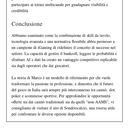
partecipare ai tornei multicanale per guadagnare visibilità e
credibilità.
Conclusione
Abbiamo esaminato come la combinazione di skill da tavolo,
tecnologia avanzata e una normativa flessibile abbia permesso a
un campione di iGaming di ridefinire il concetto di successo nel
settore. La capacità di gestire il bankroll, leggere le probabilità e
sfruttare AI e dati ha creato un vantaggio competitivo replicabile
sia dagli operatori che dai giocatori.
La storia di Marco è un modello di riferimento per chi vuole
trasformare la passione in professione, e dimostra che il futuro
del gioco in Italia sarà sempre più interconnesso tra casinò, slot,
poker e scommesse sportive. Per approfondire le opportunità
offerte sia dai casinò tradizionali sia da quelli “non‑AAMS”, vi
consigliamo di visitare il sito di Sondriocalcio, una risorsa utile
per confrontare le diverse opzioni disponibili.