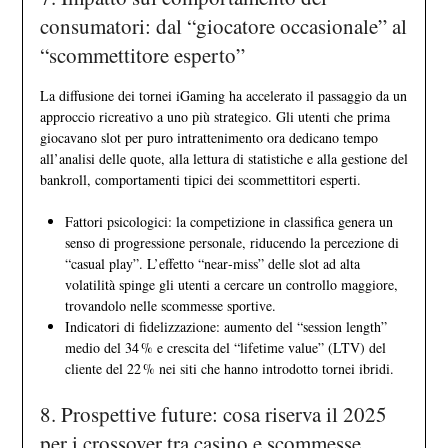
consumatori: dal “giocatore occasionale” al
“scommettitore esperto”
La diffusione dei tornei iGaming ha accelerato il passaggio da un
approccio ricreativo a uno più strategico. Gli utenti che prima
giocavano slot per puro intrattenimento ora dedicano tempo
all’analisi delle quote, alla lettura di statistiche e alla gestione del
bankroll, comportamenti tipici dei scommettitori esperti.
Fattori psicologici: la competizione in classifica genera un
senso di progressione personale, riducendo la percezione di
“casual play”. L’effetto “near‑miss” delle slot ad alta
volatilità spinge gli utenti a cercare un controllo maggiore,
trovandolo nelle scommesse sportive.
Indicatori di fidelizzazione: aumento del “session length”
medio del 34 % e crescita del “lifetime value” (LTV) del
cliente del 22 % nei siti che hanno introdotto tornei ibridi.
8. Prospettive future: cosa riserva il 2025
per i crossover tra casino e scommesse