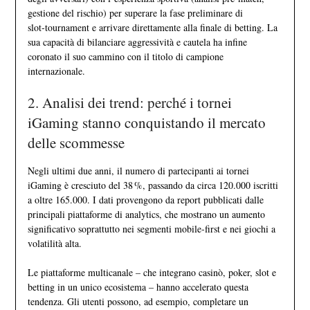
gestione del rischio) per superare la fase preliminare di
slot‑tournament e arrivare direttamente alla finale di betting. La
sua capacità di bilanciare aggressività e cautela ha infine
coronato il suo cammino con il titolo di campione
internazionale.
2. Analisi dei trend: perché i tornei
iGaming stanno conquistando il mercato
delle scommesse
Negli ultimi due anni, il numero di partecipanti ai tornei
iGaming è cresciuto del 38 %, passando da circa 120.000 iscritti
a oltre 165.000. I dati provengono da report pubblicati dalle
principali piattaforme di analytics, che mostrano un aumento
significativo soprattutto nei segmenti mobile‑first e nei giochi a
volatilità alta.
Le piattaforme multicanale – che integrano casinò, poker, slot e
betting in un unico ecosistema – hanno accelerato questa
tendenza. Gli utenti possono, ad esempio, completare un