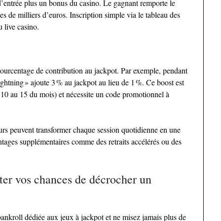
ts d’entrée plus un bonus du casino. Le gagnant remporte le
es de milliers d’euros. Inscription simple via le tableau des
u live casino.
pourcentage de contribution au jackpot. Par exemple, pendant
ightning » ajoute 3 % au jackpot au lieu de 1 %. Ce boost est
u 10 au 15 du mois) et nécessite un code promotionnel à
eurs peuvent transformer chaque session quotidienne en une
antages supplémentaires comme des retraits accélérés ou des
ter vos chances de décrocher un
ankroll dédiée aux jeux à jackpot et ne misez jamais plus de