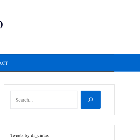
o
ACT
SEARCH
Tweets by dr_cintas