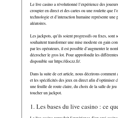
Le live casino a révolutionné l’expérience des joueurs
croupier en direct et des cartes ou une roulette que l
technologie et d’interaction humaine représente une 
aléatoires.
Les jackpots, qu’ils soient progressifs ou fixes, son
souhaitent transformer une mise modeste en gain con
par les opérateurs, il est possible d’augmenter le nom
décrocher le gros lot. Pour approfondir les différentes
disponible sur
https://doczz.fr/
.
Dans la suite de cet article, nous décrirons comment 
et les spécificités des jeux en direct afin d’optimiser
une feuille de route claire, du choix de la salle de je
toucher un jackpot.
1. Les bases du live casino : ce qu
Le live casino reproduit l’expérience d’un vrai casino