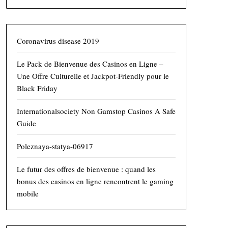
Coronavirus disease 2019
Le Pack de Bienvenue des Casinos en Ligne –
Une Offre Culturelle et Jackpot‑Friendly pour le
Black Friday
Internationalsociety Non Gamstop Casinos A Safe
Guide
Poleznaya-statya-06917
Le futur des offres de bienvenue : quand les
bonus des casinos en ligne rencontrent le gaming
mobile