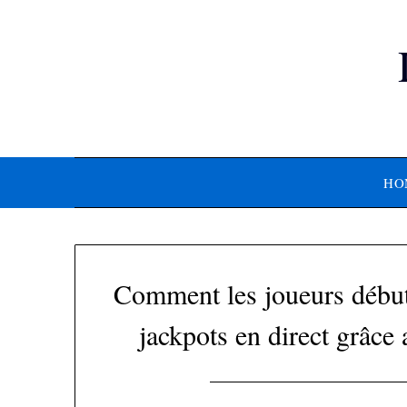
Skip
to
content
HO
Comment les joueurs débutan
jackpots en direct grâce