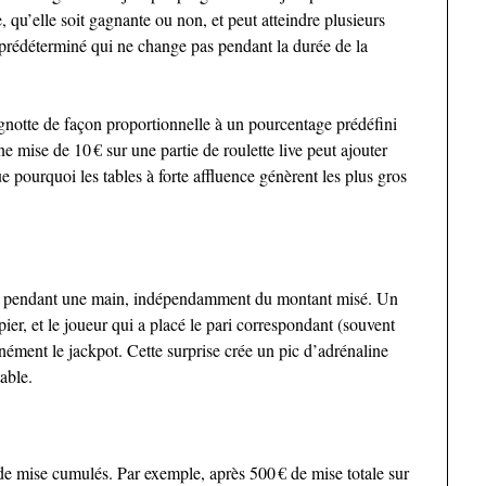
 qu’elle soit gagnante ou non, et peut atteindre plusieurs
t prédéterminé qui ne change pas pendant la durée de la
agnotte de façon proportionnelle à un pourcentage prédéfini
e mise de 10 € sur une partie de roulette live peut ajouter
 pourquoi les tables à forte affluence génèrent les plus gros
re pendant une main, indépendamment du montant misé. Un
ier, et le joueur qui a placé le pari correspondant (souvent
ément le jackpot. Cette surprise crée un pic d’adrénaline
able.
s de mise cumulés. Par exemple, après 500 € de mise totale sur