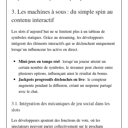
3. Les machines à sous : du simple spin au
contenu interactif
Les slots d’aujourd’hui ne se limitent plus à un tableau de
symboles statiques. Grâce au streaming, les développeurs
intègrent des éléments interactifs qui se déclenchent uniquement
lorsqu’un influenceur les active en direct.
Mini‑jeux en temps réel
: lorsqu’un joueur atteint un
certain nombre de symboles, le streamer peut choisir entre
plusieurs options, influençant ainsi le résultat du bonus.
Jackpots progressifs déclenchés en live
: le compteur
augmente pendant la diffusion, créant un suspense partagé
avec le chat.
3.1. Intégration des mécaniques de jeu social dans les
slots
Les développeurs ajoutent des fonctions de vote, où les
spectateurs peuvent parier collectivement sur le prochain