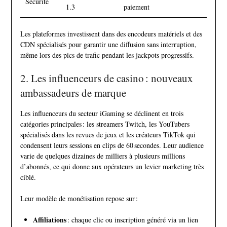
Sécurité
1.3
paiement
Les plateformes investissent dans des encodeurs matériels et des
CDN spécialisés pour garantir une diffusion sans interruption,
même lors des pics de trafic pendant les jackpots progressifs.
2. Les influenceurs de casino : nouveaux
ambassadeurs de marque
Les influenceurs du secteur iGaming se déclinent en trois
catégories principales : les streamers Twitch, les YouTubers
spécialisés dans les revues de jeux et les créateurs TikTok qui
condensent leurs sessions en clips de 60 secondes. Leur audience
varie de quelques dizaines de milliers à plusieurs millions
d’abonnés, ce qui donne aux opérateurs un levier marketing très
ciblé.
Leur modèle de monétisation repose sur :
Affiliations
: chaque clic ou inscription généré via un lien