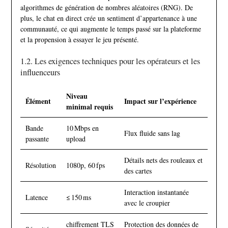
algorithmes de génération de nombres aléatoires (RNG). De
plus, le chat en direct crée un sentiment d’appartenance à une
communauté, ce qui augmente le temps passé sur la plateforme
et la propension à essayer le jeu présenté.
1.2. Les exigences techniques pour les opérateurs et les
influenceurs
Niveau
Élément
Impact sur l’expérience
minimal requis
Bande
10 Mbps en
Flux fluide sans lag
passante
upload
Détails nets des rouleaux et
Résolution
1080p, 60 fps
des cartes
Interaction instantanée
Latence
≤ 150 ms
avec le croupier
chiffrement TLS
Protection des données de