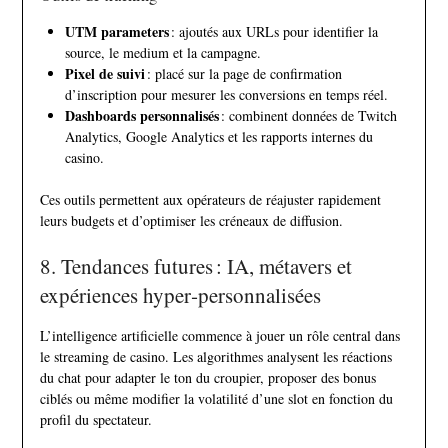
UTM parameters
: ajoutés aux URLs pour identifier la
source, le medium et la campagne.
Pixel de suivi
: placé sur la page de confirmation
d’inscription pour mesurer les conversions en temps réel.
Dashboards personnalisés
: combinent données de Twitch
Analytics, Google Analytics et les rapports internes du
casino.
Ces outils permettent aux opérateurs de réajuster rapidement
leurs budgets et d’optimiser les créneaux de diffusion.
8. Tendances futures : IA, métavers et
expériences hyper‑personnalisées
L’intelligence artificielle commence à jouer un rôle central dans
le streaming de casino. Les algorithmes analysent les réactions
du chat pour adapter le ton du croupier, proposer des bonus
ciblés ou même modifier la volatilité d’une slot en fonction du
profil du spectateur.