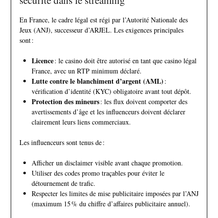
sécurité dans le streaming
En France, le cadre légal est régi par l’Autorité Nationale des
Jeux (ANJ), successeur d’ARJEL. Les exigences principales
sont :
Licence
: le casino doit être autorisé en tant que casino légal
France, avec un RTP minimum déclaré.
Lutte contre le blanchiment d’argent (AML)
:
vérification d’identité (KYC) obligatoire avant tout dépôt.
Protection des mineurs
: les flux doivent comporter des
avertissements d’âge et les influenceurs doivent déclarer
clairement leurs liens commerciaux.
Les influenceurs sont tenus de :
Afficher un disclaimer visible avant chaque promotion.
Utiliser des codes promo traçables pour éviter le
détournement de trafic.
Respecter les limites de mise publicitaire imposées par l’ANJ
(maximum 15 % du chiffre d’affaires publicitaire annuel).