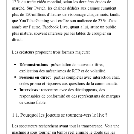
12 % du trafic vidéo mondial, selon les dernières études de
marché. Sur Twitch, les chaînes dédiées aux casinos cumulent
plus de 150 millions d’heures de visionnage chaque mois, tandis
que YouTube Gaming voit croître son audience de 27 % d’une
année sur l’autre. Facebook Live, quant à lui, attire un public
plus mature, souvent intéressé par les tables de croupier en
direct.
Les créateurs proposent trois formats majeurs :
Démonstrations
: présentation de nouveaux titres,
explication des mécanismes de RTP et de volatilité.
Sessions en direct
: parties complètes avec interaction chat,
codes promo et réponses aux questions de la communauté.
Interviews
: rencontres avec des développeurs, des
responsables de conformité ou des représentants de marques
de casino fiable.
1.1. Pourquoi les joueurs se tournent‑vers le live ?
Les spectateurs recherchent avant tout la transparence. Voir une
machine à sous tourner en temps réel élimine le doute sur les