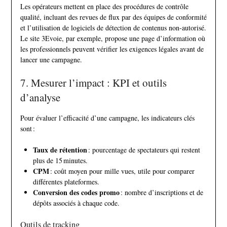
Les opérateurs mettent en place des procédures de contrôle
qualité, incluant des revues de flux par des équipes de conformité
et l’utilisation de logiciels de détection de contenus non‑autorisé.
Le site 3Evoie, par exemple, propose une page d’information où
les professionnels peuvent vérifier les exigences légales avant de
lancer une campagne.
7. Mesurer l’impact : KPI et outils
d’analyse
Pour évaluer l’efficacité d’une campagne, les indicateurs clés
sont :
Taux de rétention
: pourcentage de spectateurs qui restent
plus de 15 minutes.
CPM
: coût moyen pour mille vues, utile pour comparer
différentes plateformes.
Conversion des codes promo
: nombre d’inscriptions et de
dépôts associés à chaque code.
Outils de tracking