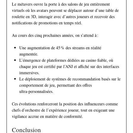
Le métavers ouvre la porte à des salons de jeu entièrement
virtuels où les avatars peuvent se déplacer autour d’une table de
roulette en 3D, interagir avec d’autres joueurs et recevoir des
notifications de promotions en temps réel.
Au cours des cinq prochaines années, on s’attend à :
Une augmentation de 45 % des streams en réalité
augmentée.
L’émergence de plateformes dédiées au casino fiable, où
chaque jeu est certifié par l’ANJ et affiché sur des interfaces
immersives.
Le déploiement de systèmes de recommandation basés sur le
comportement de jeu, permettant des offres
ultra‑personnalisées.
Ces évolutions renforceront la position des influenceurs comme
chefs d’orchestre de l’expérience joueur, tout en exigeant une
vigilance accrue en matière de conformité.
Conclusion