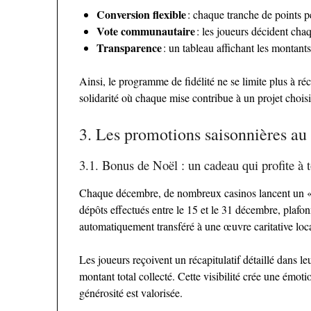
Conversion flexible
: chaque tranche de points p
Vote communautaire
: les joueurs décident chaq
Transparence
: un tableau affichant les montants 
Ainsi, le programme de fidélité ne se limite plus à r
solidarité où chaque mise contribue à un projet chois
3. Les promotions saisonnières au 
3.1. Bonus de Noël : un cadeau qui profite à 
Chaque décembre, de nombreux casinos lancent un « 
dépôts effectués entre le 15 et le 31 décembre, plafo
automatiquement transféré à une œuvre caritative lo
Les joueurs reçoivent un récapitulatif détaillé dans le
montant total collecté. Cette visibilité crée une émoti
générosité est valorisée.