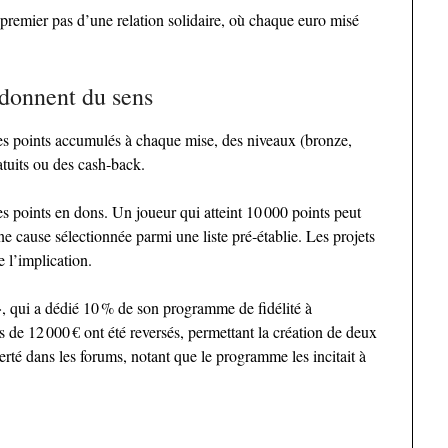
premier pas d’une relation solidaire, où chaque euro misé
 donnent du sens
es points accumulés à chaque mise, des niveaux (bronze,
atuits ou des cash‑back.
es points en dons. Un joueur qui atteint 10 000 points peut
ne cause sélectionnée parmi une liste pré‑établie. Les projets
 l’implication.
, qui a dédié 10 % de son programme de fidélité à
s de 12 000 € ont été reversés, permettant la création de deux
erté dans les forums, notant que le programme les incitait à