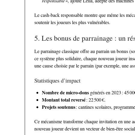
responsable »,
ajoute Leïla, adepte des machines à
Le cash‑back responsable montre que même les méca
soutenir les joueurs les plus vulnérables.
5. Les bonus de parrainage : un ré
Le parrainage classique offre au parrain un bonus (so
ce système plus solidaire, chaque nouveau joueur in
une cause choisie par le parrain (par exemple, une asso
Statistiques d’impact
Nombre de micro‑dons
générés en 2023 : 45 00
Montant total reversé
: 22 500 €.
Projets soutenus
: cantines scolaires, programmes
Ce mécanisme transforme chaque invitation en une act
nouveau joueur devient un vecteur de bien‑être social