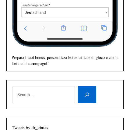
Prepara i tuoi bonus, personalizza le tue tattiche di gioco e che la
fortuna ti accompagni!
SEARCH
Tweets by dr_cintas