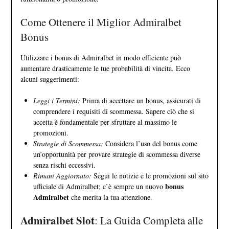
Come Ottenere il Miglior Admiralbet
Bonus
Utilizzare i bonus di Admiralbet in modo efficiente può
aumentare drasticamente le tue probabilità di vincita. Ecco
alcuni suggerimenti:
Leggi i Termini:
Prima di accettare un bonus, assicurati di
comprendere i requisiti di scommessa. Sapere ciò che si
accetta è fondamentale per sfruttare al massimo le
promozioni.
Strategie di Scommessa:
Considera l’uso del bonus come
un’opportunità per provare strategie di scommessa diverse
senza rischi eccessivi.
Rimani Aggiornato:
Segui le notizie e le promozioni sul sito
bonus
ufficiale di Admiralbet; c’è sempre un nuovo
Admiralbet
che merita la tua attenzione.
Admiralbet Slot
: La Guida Completa alle