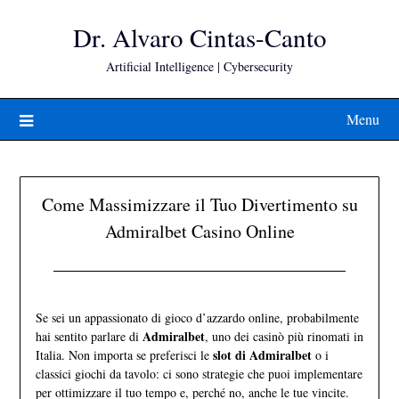
Skip
Dr. Alvaro Cintas-Canto
to
content
Artificial Intelligence | Cybersecurity
Menu
Come Massimizzare il Tuo Divertimento su
Admiralbet Casino Online
Se sei un appassionato di gioco d’azzardo online, probabilmente
Admiralbet
hai sentito parlare di
, uno dei casinò più rinomati in
slot di Admiralbet
Italia. Non importa se preferisci le
o i
classici giochi da tavolo: ci sono strategie che puoi implementare
per ottimizzare il tuo tempo e, perché no, anche le tue vincite.