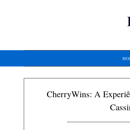
Skip
to
content
HO
CherryWins: A Experi
Cassi