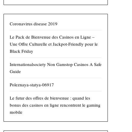
Coronavirus disease 2019
Le Pack de Bienvenue des Casinos en Ligne –
Une Offre Culturelle et Jackpot‑Friendly pour le
Black Friday
Internationalsociety Non Gamstop Casinos A Safe
Guide
Poleznaya-statya-06917
Le futur des offres de bienvenue : quand les
bonus des casinos en ligne rencontrent le gaming
mobile