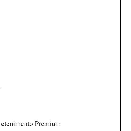
s
tretenimento Premium