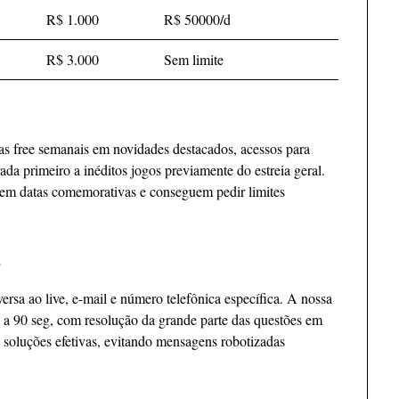
R$ 1.000
R$ 50000/d
R$ 3.000
Sem limite
as free semanais em novidades destacados, acessos para
da primeiro a inéditos jogos previamente do estreia geral.
 em datas comemorativas e conseguem pedir limites
s
rsa ao live, e-mail e número telefônica específica. A nossa
xo a 90 seg, com resolução da grande parte das questões em
e soluções efetivas, evitando mensagens robotizadas