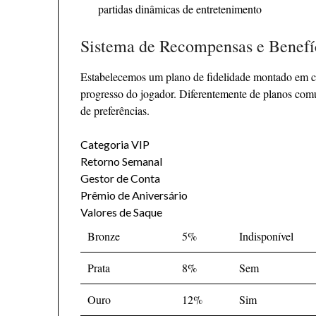
partidas dinâmicas de entretenimento
Sistema de Recompensas e Benefí
Estabelecemos um plano de fidelidade montado em ca
progresso do jogador. Diferentemente de planos com
de preferências.
Categoria VIP
Retorno Semanal
Gestor de Conta
Prêmio de Aniversário
Valores de Saque
Bronze
5%
Indisponível
Prata
8%
Sem
Ouro
12%
Sim