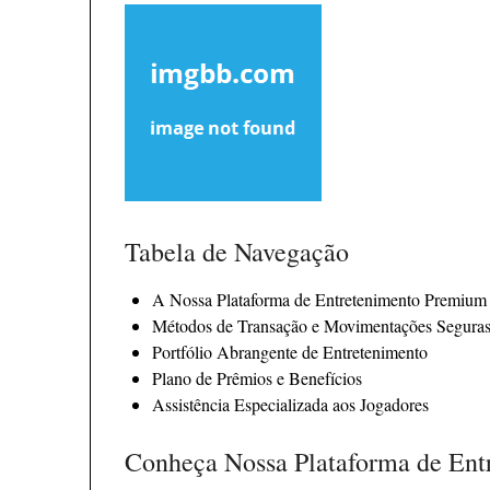
Tabela de Navegação
A Nossa Plataforma de Entretenimento Premium
Métodos de Transação e Movimentações Segura
Portfólio Abrangente de Entretenimento
Plano de Prêmios e Benefícios
Assistência Especializada aos Jogadores
Conheça Nossa Plataforma de En