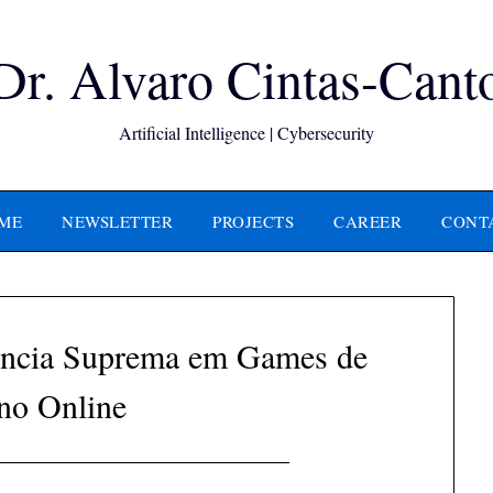
Dr. Alvaro Cintas-Cant
Artificial Intelligence | Cybersecurity
ME
NEWSLETTER
PROJECTS
CAREER
CONT
ência Suprema em Games de
no Online