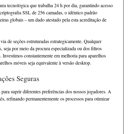
tura tecnológica que trabalha 24 h por dia, garantindo acesso
criptografia SSL de 256 camadas, o idêntico padrão
eiras globais – um dado atestado pela esta acreditação de
 via de seções estruturadas estrategicamente. Qualquer
s, seja por meio da procura especializada ou dos filtros
go. Investimos constantemente em melhoria para aparelhos
arelhos móveis seja equivalente à versão desktop.
ações Seguras
para suprir diferentes preferências dos nossos jogadores. A
ês, refinando permanentemente os processos para otimizar