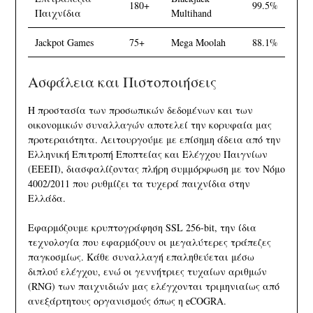
180+
99.5%
Παιχνίδια
Multihand
Jackpot Games
75+
Mega Moolah
88.1%
Ασφάλεια και Πιστοποιήσεις
Η προστασία των προσωπικών δεδομένων και των
οικονομικών συναλλαγών αποτελεί την κορυφαία μας
προτεραιότητα. Λειτουργούμε με επίσημη άδεια από την
Ελληνική Επιτροπή Εποπτείας και Ελέγχου Παιγνίων
(ΕΕΕΠ), διασφαλίζοντας πλήρη συμμόρφωση με τον Νόμο
4002/2011 που ρυθμίζει τα τυχερά παιχνίδια στην
Ελλάδα.
Εφαρμόζουμε κρυπτογράφηση SSL 256-bit, την ίδια
τεχνολογία που εφαρμόζουν οι μεγαλύτερες τράπεζες
παγκοσμίως. Κάθε συναλλαγή επαληθεύεται μέσω
διπλού ελέγχου, ενώ οι γεννήτριες τυχαίων αριθμών
(RNG) των παιχνιδιών μας ελέγχονται τριμηνιαίως από
ανεξάρτητους οργανισμούς όπως η eCOGRA.