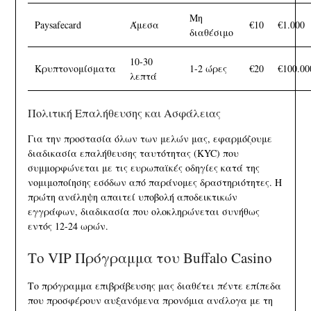
Μη
Paysafecard
Άμεσα
€10
€1.000
διαθέσιμο
10-30
Κρυπτονομίσματα
1-2 ώρες
€20
€100.00
λεπτά
Πολιτική Επαλήθευσης και Ασφάλειας
Για την προστασία όλων των μελών μας, εφαρμόζουμε
διαδικασία επαλήθευσης ταυτότητας (KYC) που
συμμορφώνεται με τις ευρωπαϊκές οδηγίες κατά της
νομιμοποίησης εσόδων από παράνομες δραστηριότητες. Η
πρώτη ανάληψη απαιτεί υποβολή αποδεικτικών
εγγράφων, διαδικασία που ολοκληρώνεται συνήθως
εντός 12-24 ωρών.
Το VIP Πρόγραμμα του Buffalo Casino
Το πρόγραμμα επιβράβευσης μας διαθέτει πέντε επίπεδα
που προσφέρουν αυξανόμενα προνόμια ανάλογα με τη