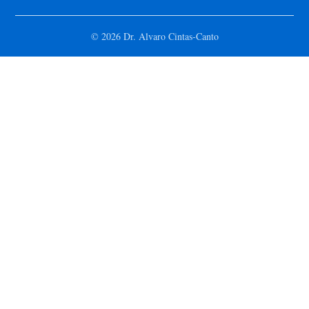
© 2026 Dr. Alvaro Cintas-Canto