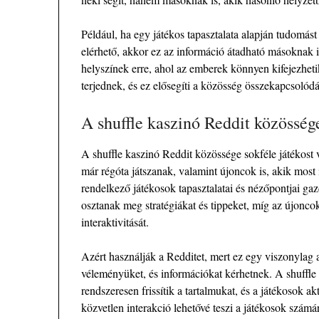
Például, ha egy játékos tapasztalata alapján tudomást
elérhető, akkor ez az információ átadható másoknak i
helyszínek erre, ahol az emberek könnyen kifejezheti
terjednek, és ez elősegíti a közösség összekapcsolódá
A shuffle kaszinó Reddit közösség
A shuffle kaszinó Reddit közössége sokféle játékost 
már régóta játszanak, valamint újoncok is, akik most
rendelkező játékosok tapasztalatai és nézőpontjai ga
osztanak meg stratégiákat és tippeket, míg az újoncok
interaktivitását.
Azért használják a Redditet, mert ez egy viszonylag 
véleményüket, és információkat kérhetnek. A shuffle
rendszeresen frissítik a tartalmukat, és a játékosok a
közvetlen interakció lehetővé teszi a játékosok számá