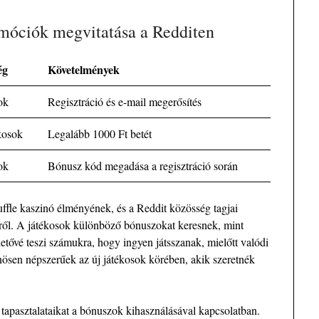
omóciók megvitatása a Redditen
ég
Követelmények
ok
Regisztráció és e-mail megerősítés
kosok
Legalább 1000 Ft betét
ok
Bónusz kód megadása a regisztráció során
ffle kaszinó élményének, és a Reddit közösség tagjai
kről. A játékosok különböző bónuszokat keresnek, mint
etővé teszi számukra, hogy ingyen játsszanak, mielőtt valódi
nösen népszerűek az új játékosok körében, akik szeretnék
tapasztalataikat a bónuszok kihasználásával kapcsolatban.