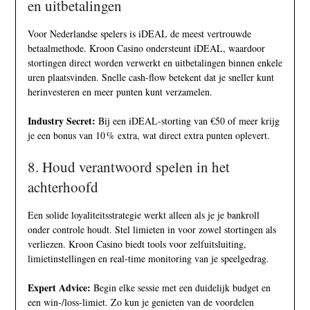
en uitbetalingen
Voor Nederlandse spelers is iDEAL de meest vertrouwde
betaalmethode. Kroon Casino ondersteunt iDEAL, waardoor
stortingen direct worden verwerkt en uitbetalingen binnen enkele
uren plaatsvinden. Snelle cash‑flow betekent dat je sneller kunt
herinvesteren en meer punten kunt verzamelen.
Industry Secret:
Bij een iDEAL‑storting van €50 of meer krijg
je een bonus van 10 % extra, wat direct extra punten oplevert.
8. Houd verantwoord spelen in het
achterhoofd
Een solide loyaliteitsstrategie werkt alleen als je je bankroll
onder controle houdt. Stel limieten in voor zowel stortingen als
verliezen. Kroon Casino biedt tools voor zelfuitsluiting,
limietinstellingen en real‑time monitoring van je speelgedrag.
Expert Advice:
Begin elke sessie met een duidelijk budget en
een win‑/loss‑limiet. Zo kun je genieten van de voordelen