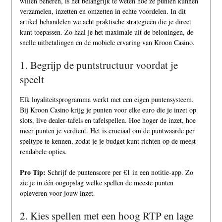
willen beheren, is het belangrijk te weten hoe ze punten kunnen
verzamelen, inzetten en omzetten in echte voordelen. In dit
artikel behandelen we acht praktische strategieën die je direct
kunt toepassen. Zo haal je het maximale uit de beloningen, de
snelle uitbetalingen en de mobiele ervaring van Kroon Casino.
1. Begrijp de puntstructuur voordat je
speelt
Elk loyaliteitsprogramma werkt met een eigen puntensysteem.
Bij Kroon Casino krijg je punten voor elke euro die je inzet op
slots, live dealer‑tafels en tafelspellen. Hoe hoger de inzet, hoe
meer punten je verdient. Het is cruciaal om de puntwaarde per
speltype te kennen, zodat je je budget kunt richten op de meest
rendabele opties.
Pro Tip:
Schrijf de puntenscore per €1 in een notitie‑app. Zo
zie je in één oogopslag welke spellen de meeste punten
opleveren voor jouw inzet.
2. Kies spellen met een hoog RTP en lage