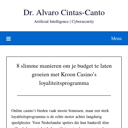
Skip
Dr. Alvaro Cintas-Canto
to
content
Artificial Intelligence | Cybersecurity
Menu
8 slimme manieren om je budget te laten
groeien met Kroon Casino’s
loyaliteitsprogramma
Online casino’s bieden vaak mooie bonussen, maar een sterk
loyaliteitsprogramma is de echte motor achter langdurig
speelplezier. Voor Nederlandse spelers die hun bankroll slim