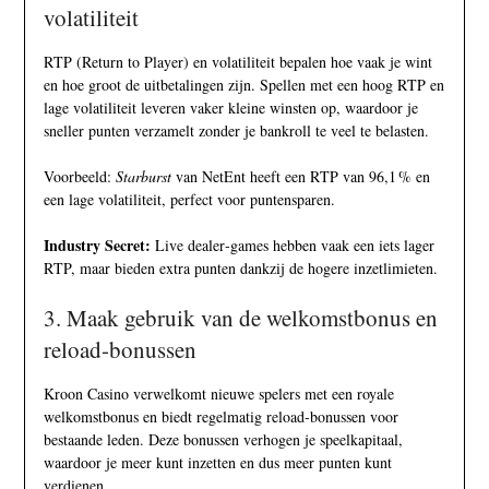
volatiliteit
RTP (Return to Player) en volatiliteit bepalen hoe vaak je wint
en hoe groot de uitbetalingen zijn. Spellen met een hoog RTP en
lage volatiliteit leveren vaker kleine winsten op, waardoor je
sneller punten verzamelt zonder je bankroll te veel te belasten.
Voorbeeld:
Starburst
van NetEnt heeft een RTP van 96,1 % en
een lage volatiliteit, perfect voor puntensparen.
Industry Secret:
Live dealer‑games hebben vaak een iets lager
RTP, maar bieden extra punten dankzij de hogere inzetlimieten.
3. Maak gebruik van de welkomstbonus en
reload‑bonussen
Kroon Casino verwelkomt nieuwe spelers met een royale
welkomstbonus en biedt regelmatig reload‑bonussen voor
bestaande leden. Deze bonussen verhogen je speelkapitaal,
waardoor je meer kunt inzetten en dus meer punten kunt
verdienen.