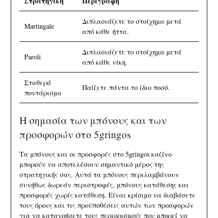
Στρατηγική
Περιγραφή
Διπλασιάζετε το στοίχημα μετά
Martingale
από κάθε ήττα.
Διπλασιάζετε το στοίχημα μετά
Paroli
από κάθε νίκη.
Σταθερό
Παίζετε πάντα το ίδιο ποσό.
ποντάρισμα
Η σημασία των μπόνους και των
προσφορών στο 5gringos
Τα μπόνους και οι προσφορές στο 5gringos καζίνο
μπορούν να αποτελέσουν σημαντικό μέρος της
στρατηγικής σας. Αυτά τα μπόνους περιλαμβάνουν
συνήθως δωρεάν περιστροφές, μπόνους κατάθεσης και
προσφορές χωρίς κατάθεση. Είναι κρίσιμο να διαβάσετε
τους όρους και τις προϋποθέσεις αυτών των προσφορών
για να κατανοήσετε τους περιορισμούς που μπορεί να