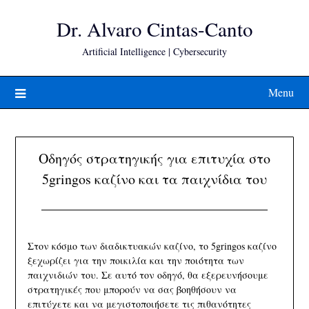
Skip
Dr. Alvaro Cintas-Canto
to
content
Artificial Intelligence | Cybersecurity
Menu
Οδηγός στρατηγικής για επιτυχία στο
5gringos καζίνο και τα παιχνίδια του
Στον κόσμο των διαδικτυακών καζίνο, το 5gringos καζίνο
ξεχωρίζει για την ποικιλία και την ποιότητα των
παιχνιδιών του. Σε αυτό τον οδηγό, θα εξερευνήσουμε
στρατηγικές που μπορούν να σας βοηθήσουν να
επιτύχετε και να μεγιστοποιήσετε τις πιθανότητες