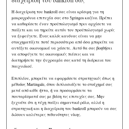
διαχείριση του bankroll σας
Η διαχείριση του bankroll σας είναι κρίσιμη για τη
μακροχρόνια επιτυχία σας στο 5gringos καζίνο. Πρέπει
να καθορίσετε έναν προϋπολογισμό πριν αρχίσετε να
παίζετε και να τηρείτε αυτόν τον προϋπολογισμό χωρίς
να ξεφεύγετε. Ένας καλός κανόνας είναι να μην
στοιχηματίζετε ποτέ περισσότερα από όσα μπορείτε να
αντέξετε οικονομικά να χάσετε. Αυτό θα σας βοηθήσει
να αποφύγετε τις οικονομικές πιέσεις και να
διατηρήσετε την ψυχραιμία σας κατά τη διάρκεια του
παιχνιδιού.
Επιπλέον, μπορείτε να εφαρμόσετε στρατηγικές όπως η
μέθοδος Martingale, όπου διπλασιάζετε το στοίχημά σας
μετά από κάθε ήττα, ή να προσαρμόσετε τα
πονταρίσματά σας με βάση τις επιτυχίες σας. Μην
ξεχνάτε ότι η τύχη παίζει σημαντικό ρόλο, αλλά η
στρατηγική και η διαχείριση του bankroll μπορούν να σας
δώσουν καλύτερες πιθανότητες νίκης.