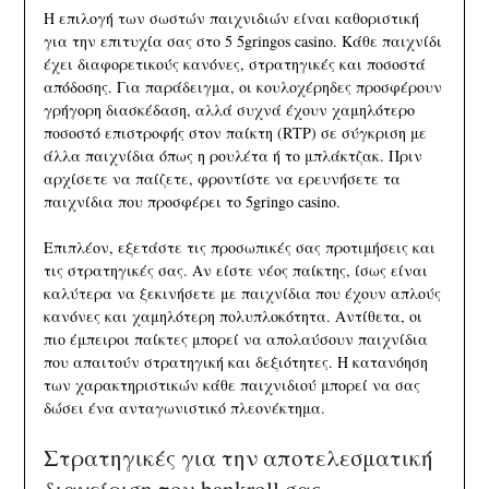
Η επιλογή των σωστών παιχνιδιών είναι καθοριστική
για την επιτυχία σας στο 5 5gringos casino. Κάθε παιχνίδι
έχει διαφορετικούς κανόνες, στρατηγικές και ποσοστά
απόδοσης. Για παράδειγμα, οι κουλοχέρηδες προσφέρουν
γρήγορη διασκέδαση, αλλά συχνά έχουν χαμηλότερο
ποσοστό επιστροφής στον παίκτη (RTP) σε σύγκριση με
άλλα παιχνίδια όπως η ρουλέτα ή το μπλάκτζακ. Πριν
αρχίσετε να παίζετε, φροντίστε να ερευνήσετε τα
παιχνίδια που προσφέρει το
5gringo casino
.
Επιπλέον, εξετάστε τις προσωπικές σας προτιμήσεις και
τις στρατηγικές σας. Αν είστε νέος παίκτης, ίσως είναι
καλύτερα να ξεκινήσετε με παιχνίδια που έχουν απλούς
κανόνες και χαμηλότερη πολυπλοκότητα. Αντίθετα, οι
πιο έμπειροι παίκτες μπορεί να απολαύσουν παιχνίδια
που απαιτούν στρατηγική και δεξιότητες. Η κατανόηση
των χαρακτηριστικών κάθε παιχνιδιού μπορεί να σας
δώσει ένα ανταγωνιστικό πλεονέκτημα.
Στρατηγικές για την αποτελεσματική