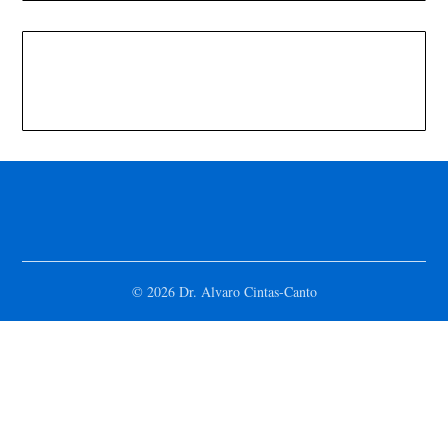
© 2026 Dr. Alvaro Cintas-Canto