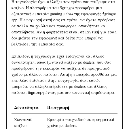
Η τεχνολογία έχει αλλάξει τον τρόπο που παίζουμε στα
καζίνο. Η πλατφόρμα του 5gringos προσφέρει μια
εξαιρετική εμπειρία gaming μέσω της εφαρμογής 5gringos
app. Η εφαρμογή αυτή σας επιτρέπει να έχετε πρόσβαση
σε πολλά παιχνίδια και προσφορές, οπουδήποτε και
οποτεδήποτε. Αν η φορητότητα είναι σημαντική για εσάς,
δοκιμάστε την εφαρμογή και δείτε πώς μπορεί να
βελτιώσει την εμπειρία σας.
Επιπλέον, η τεχνολογία έχει εισαγάγει και άλλες
δυνατότητες, όπως ζωντανά καζίνο με dealers, που σας
προσφέρουν την ευκαιρία να παίζετε σε πραγματικό
χρόνο με άλλους παίκτες. Αυτή η εμπειρία προσθέτει μια
επιπλέον διάσταση στην ψυχαγωγία σας, καθώς
μπορείτε να αλληλεπιδράσετε με dealers και άλλους
παίκτες, δημιουργώντας μια πιο κοινωνική ατμόσφαιρα.
Δυνατότητα
Περιγραφή
Ζωντανά
Εμπειρία παιχνιδιού σε πραγματικό
καζίνο
χρόνο με dealers.