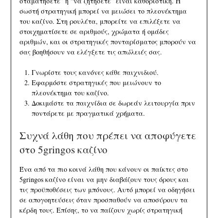
σταματήσετε” ή “να ζητήσετε” είναι καθοριστική. Η
σωστή στρατηγική μπορεί να μειώσει το πλεονέκτημα
του καζίνο. Στη ρουλέτα, μπορείτε να επιλέξετε να
στοιχηματίσετε σε αριθμούς, χρώματα ή ομάδες
αριθμών, και οι στρατηγικές πονταρίσματος μπορούν να
σας βοηθήσουν να ελέγξετε τις απώλειές σας.
Γνωρίστε τους κανόνες κάθε παιχνιδιού.
Εφαρμόστε στρατηγικές που μειώνουν το
πλεονέκτημα του καζίνο.
Δοκιμάστε τα παιχνίδια σε δωρεάν λειτουργία πριν
ποντάρετε με πραγματικά χρήματα.
Συχνά λάθη που πρέπει να αποφύγετε
στο 5gringos καζίνο
Ένα από τα πιο κοινά λάθη που κάνουν οι παίκτες στο
5gringos καζίνο είναι να μην διαβάζουν τους όρους και
τις προϋποθέσεις των μπόνους. Αυτό μπορεί να οδηγήσει
σε απογοητεύσεις όταν προσπαθούν να αποσύρουν τα
κέρδη τους. Επίσης, το να παίζουν χωρίς στρατηγική