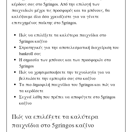
κέρδους σας στο 5gringos. Από την επιλογή των
παιχνιδιών μέχρι τις προσφορές και τα μπόνους, θα
καλύψουμε όλα όσα χρειάζεστε για να γίνετε
επιτυχημένος παίκτης στο 5gringos.
Πώς να επιλέξετε τα καλύτερα παιχνίδια στο
5gringos καζίνο
Στρατηγικές για την αποτελεσματική διαχείριση του
bankroll σας
Η σημασία των μπόνους και των προσφορών στο
5gringos
Πώς να χρησιμοποιήσετε την τεχνολογία για να
βελτιώσετε την εμπειρία σας στο καζίνο
Τα πιο δημοφιλή παιχνίδια του 5gringos και πώς να
τα κερδίσετε
Συχνά λάθη που πρέπει να αποφύγετε στο 5gringos
καζίνο
Πώς να επιλέξετε τα καλύτερα
παιχνίδια στο 5gringos καζίνο