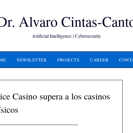
Dr. Alvaro Cintas-Cant
Artificial Intelligence | Cybersecurity
ME
NEWSLETTER
PROJECTS
CAREER
CONT
ice Casino supera a los casinos
ísicos