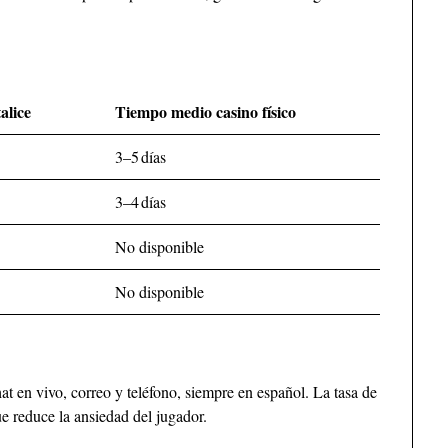
alice
Tiempo medio casino físico
3–5 días
3–4 días
No disponible
No disponible
hat en vivo, correo y teléfono, siempre en español. La tasa de
ue reduce la ansiedad del jugador.