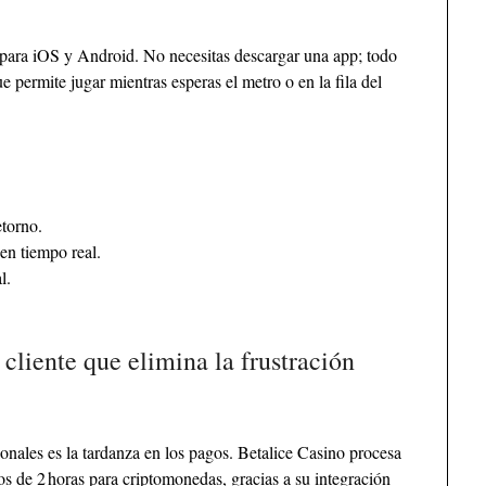
 para iOS y Android. No necesitas descargar una app; todo
 permite jugar mientras esperas el metro o en la fila del
etorno.
en tiempo real.
l.
 cliente que elimina la frustración
onales es la tardanza en los pagos. Betalice Casino procesa
os de 2 horas para criptomonedas, gracias a su integración