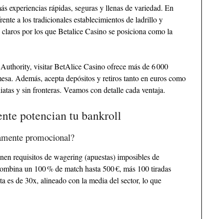
s experiencias rápidas, seguras y llenas de variedad. En
ente a los tradicionales establecimientos de ladrillo y
 claros por los que Betalice Casino se posiciona como la
uthority, visitar BetAlice Casino ofrece más de 6 000
 mesa. Además, acepta depósitos y retiros tanto en euros como
iatas y sin fronteras. Veamos con detalle cada ventaja.
nte potencian tu bankroll
ramente promocional?
nen requisitos de wagering (apuestas) imposibles de
combina un 100 % de match hasta 500 €, más 100 tiradas
sta es de 30x, alineado con la media del sector, lo que