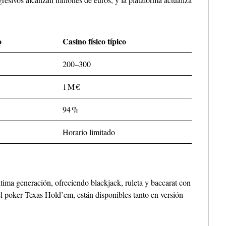
o
Casino físico típico
200–300
1 M €
94 %
Horario limitado
ltima generación, ofreciendo blackjack, ruleta y baccarat con
el poker Texas Hold’em, están disponibles tanto en versión