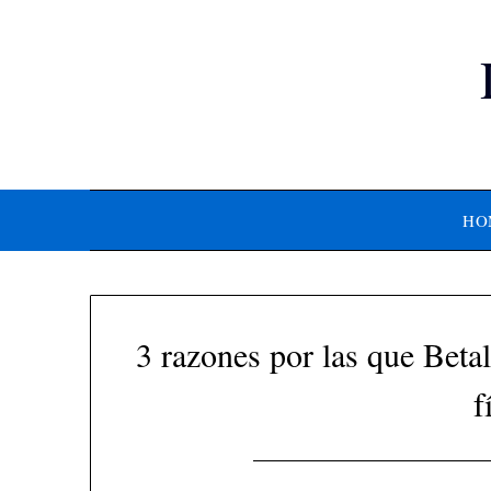
Skip
to
content
HO
3 razones por las que Betal
f